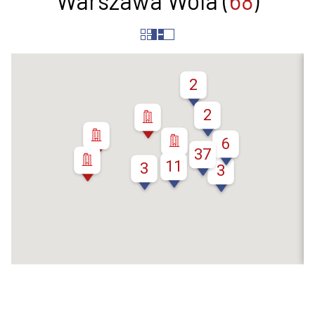
Warszawa Wola (
68
)
Ulica
2
2
6
37
11
3
3