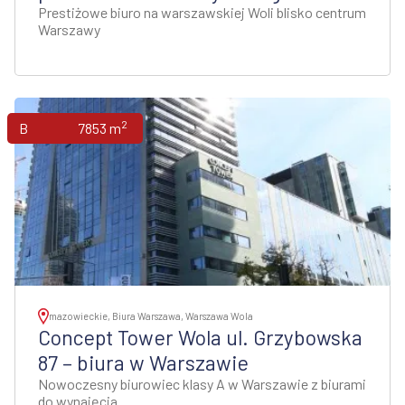
Prestiżowe biuro na warszawskiej Woli blisko centrum
Warszawy
2
Biura
7853 m
mazowieckie, Biura Warszawa, Warszawa Wola
Concept Tower Wola ul. Grzybowska
87 – biura w Warszawie
Nowoczesny biurowiec klasy A w Warszawie z biurami
do wynajęcia