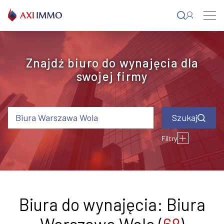
Przejdź
do
treści
Znajdź biuro do wynajęcia dla
swojej firmy
Biura Warszawa Wola
Filtry
Typ budynku
Status budynku
Klimatyzacja
Otwierane okna
Podnoszona
podłoga
Blisko metra
ID oferty
Czynsz (EUR)
Rok oddania do
użytkowania
Biura do wynajęcia: Biura