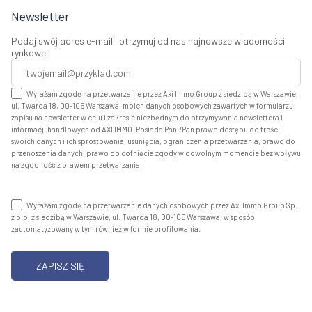
Newsletter
Podaj swój adres e-mail i otrzymuj od nas najnowsze wiadomości
rynkowe.
Wyrażam zgodę na przetwarzanie przez Axi Immo Group z siedzibą w Warszawie,
ul. Twarda 18, 00-105 Warszawa, moich danych osobowych zawartych w formularzu
zapisu na newsletter w celu i zakresie niezbędnym do otrzymywania newslettera i
informacji handlowych od AXI IMMO. Posiada Pani/Pan prawo dostępu do treści
swoich danych i ich sprostowania, usunięcia, ograniczenia przetwarzania, prawo do
przenoszenia danych, prawo do cofnięcia zgody w dowolnym momencie bez wpływu
na zgodność z prawem przetwarzania.
Wyrażam zgodę na przetwarzanie danych osobowych przez Axi Immo Group Sp.
z o.o. z siedzibą w Warszawie, ul. Twarda 18, 00-105 Warszawa, w sposób
zautomatyzowany w tym również w formie profilowania.