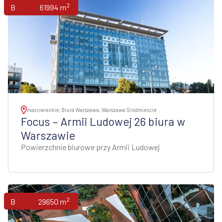
2
Biura
61994 m
mazowieckie, Biura Warszawa, Warszawa Śródmieście
Focus – Armii Ludowej 26 biura w
Warszawie
Powierzchnie biurowe przy Armii Ludowej
2
Biura
29650 m