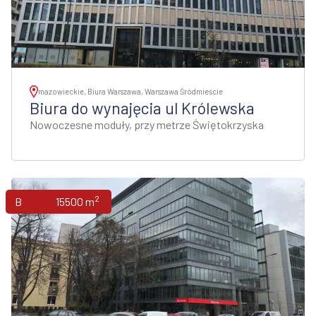
mazowieckie, Biura Warszawa, Warszawa Śródmieście
Biura do wynajęcia ul Królewska
Nowoczesne moduły, przy metrze Świętokrzyska
2
Biura
15500 m