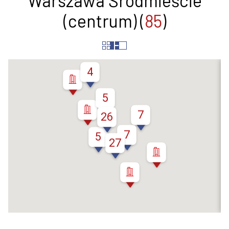
Warszawa Śródmieście
Ulica
(centrum) (
85
)
4
5
7
26
7
5
27