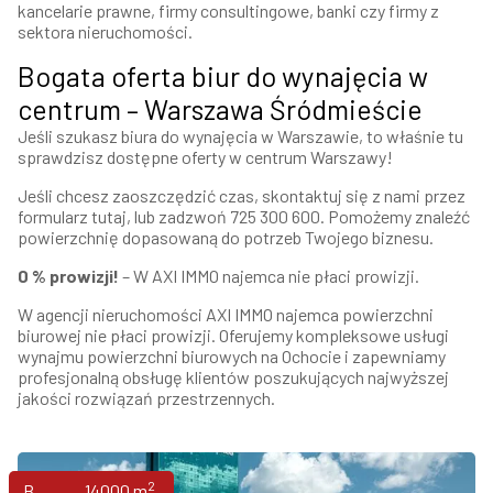
kancelarie prawne, firmy consultingowe, banki czy firmy z
sektora nieruchomości.
Bogata oferta biur do wynajęcia w
centrum – Warszawa Śródmieście
Jeśli szukasz biura do wynajęcia w Warszawie, to właśnie tu
sprawdzisz dostępne oferty w centrum Warszawy!
Jeśli chcesz zaoszczędzić czas,
skontaktuj się z nami przez
formularz tutaj
, lub
zadzwoń 725 300 600
. Pomożemy znaleźć
powierzchnię dopasowaną do potrzeb Twojego biznesu.
0 % prowizji!
– W AXI IMMO najemca nie płaci prowizji.
W agencji nieruchomości AXI IMMO najemca powierzchni
biurowej nie płaci prowizji. Oferujemy kompleksowe usługi
wynajmu powierzchni biurowych na Ochocie i zapewniamy
profesjonalną obsługę klientów poszukujących najwyższej
jakości rozwiązań przestrzennych.
2
Biura
14000 m