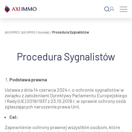
Przejdź
do
treści
AXI IMMO
/
AXI IMMO
/
Kontakt
/
Procedura Sygnalistów
Procedura Sygnalistów
Podstawa prawna
Ustawa z dnia 14 czerwca 2024 r. o ochronie sygnalistów w
związku z założeniami Dyrektywy Parlamentu Europejskiego
i Rady (UE) 2019/1937 z 23.10.2019 r. w sprawie ochrony osób
zgłaszających naruszenia prawa Unii.
Cel:
Zapewnienie ochrony prawnej wszystkim osobom, które