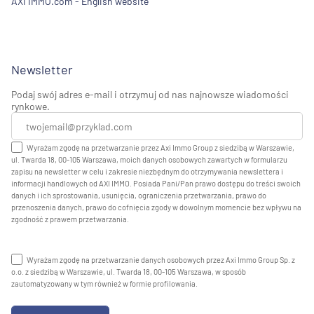
AXI IMMO.com - English website
Newsletter
Podaj swój adres e-mail i otrzymuj od nas najnowsze wiadomości
rynkowe.
Wyrażam zgodę na przetwarzanie przez Axi Immo Group z siedzibą w Warszawie,
ul. Twarda 18, 00-105 Warszawa, moich danych osobowych zawartych w formularzu
zapisu na newsletter w celu i zakresie niezbędnym do otrzymywania newslettera i
informacji handlowych od AXI IMMO. Posiada Pani/Pan prawo dostępu do treści swoich
danych i ich sprostowania, usunięcia, ograniczenia przetwarzania, prawo do
przenoszenia danych, prawo do cofnięcia zgody w dowolnym momencie bez wpływu na
zgodność z prawem przetwarzania.
Wyrażam zgodę na przetwarzanie danych osobowych przez Axi Immo Group Sp. z
o.o. z siedzibą w Warszawie, ul. Twarda 18, 00-105 Warszawa, w sposób
zautomatyzowany w tym również w formie profilowania.