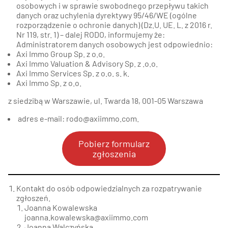
osobowych i w sprawie swobodnego przepływu takich
danych oraz uchylenia dyrektywy 95/46/WE (ogólne
rozporządzenie o ochronie danych) (Dz.U. UE. L. z 2016 r.
Nr 119, str. 1) – dalej RODO, informujemy że:
Administratorem danych osobowych jest odpowiednio:
Axi Immo Group Sp. z o.o.
Axi Immo Valuation & Advisory Sp. z .o.o.
Axi Immo Services Sp. z o.o. s. k.
Axi Immo Sp. z o.o.
z siedzibą w Warszawie, ul. Twarda 18, 001-05 Warszawa
adres e-mail:
rodo@axiimmo.com
.
Pobierz formularz
zgłoszenia
Kontakt do osób odpowiedzialnych za rozpatrywanie
zgłoszeń.
Joanna Kowalewska
joanna.kowalewska@axiimmo.com
Joanna Walczyńska