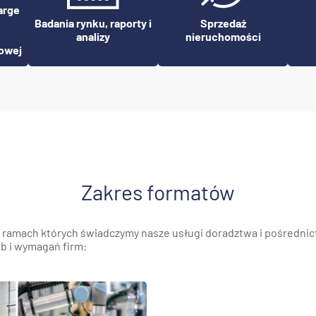
arge
Badania rynku, raporty i
Sprzedaż
analizy
nieruchomości
rowej
Zakres formatów
ramach których świadczymy nasze usługi doradztwa i pośrednict
b i wymagań firm: