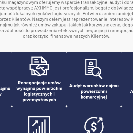
nku magazynowym oferujemy wsparcie transakcyjne, audyt i dor
etą współpracy z AXI IMMO jest profesjonalizm, bogate doświadc
jomość lokalnych rynków logistycznych. Potwierdzeniem umiejętn
przez Klientów. Naszym celem jest reprezentowanie interesów Kl
ajmu jak również umów zakupu, takich jak korzystna cena, dogo
za zdolność do prowadzenia efektywnych negocjacji i renegocjac
oraz korzyści finansowe naszych Klientów.
Renegocjacje umów
Audyt warunków najmu
najmu
wynajmu powierzchni
powierzchni
A
w
logistycznych i
komercyjnej
przemysłowych