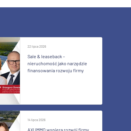
22 lipca 2026
Sale & leaseback –
nieruchomość jako narzędzie
finansowania rozwoju firmy
14 lipca 2026
AXI IMMO wspiera rozwój firmy