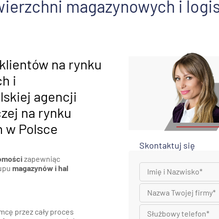
wierzchni magazynowych i logi
nań i okolice
ław i okolice
ków i okolice
 klientów na rynku
h i
ńsk i okolice
lskiej agencji
ecin i okolice
zej na rynku
 w Polsce
Skontaktuj się
homości
zapewniąc
kupu
magazynów i hal
cę przez cały proces