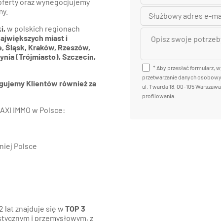
 oferty oraz wynegocjujemy
my.
i,
w polskich regionach
ajwiększych miast i
e, Śląsk, Kraków, Rzeszów,
nia (Trójmiasto), Szczecin,
* Aby przesłać formularz, 
przetwarzanie danych osobowych
ujemy Klientów również za
ul. Twarda 18, 00-105 Warszaw
profilowania.
 AXI IMMO w Polsce:
iej Polsce
 lat znajduje się w
TOP 3
stycznym i przemysłowym, z