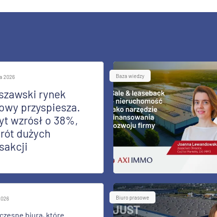
Baza wiedzy
ia 2026
szawski rynek
owy przyspiesza.
yt wzrósł o 38%,
rót dużych
sakcji
Biuro prasowe
 2026
zesne biura, które