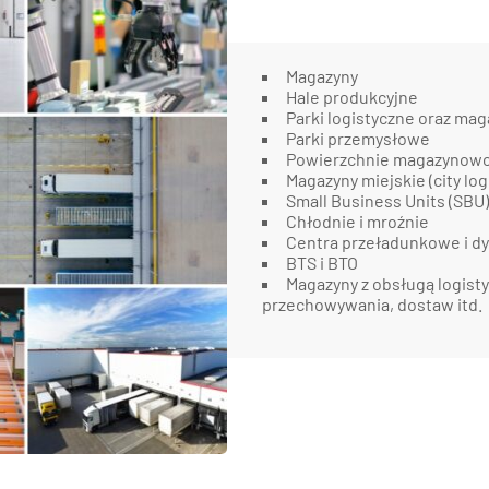
Magazyny
Hale produkcyjne
Parki logistyczne oraz ma
Parki przemysłowe
Powierzchnie magazynowo 
Magazyny miejskie (city log
Small Business Units (SBU)
Chłodnie i mroźnie
Centra przeładunkowe i dy
BTS i BTO
Magazyny z obsługą logisty
przechowywania, dostaw itd.