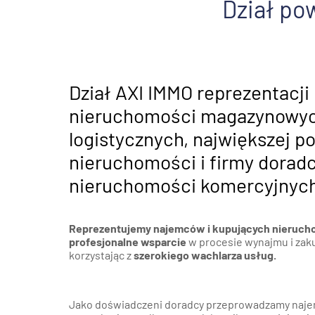
Dział po
Poz
Poznaj nas –
doradcy ds.
Wroc
najmu i zakupu
magazynów, hal
logistycznych i
Kra
Dział AXI IMMO reprezentacji
produkcyjnych
AXI IMMO
nieruchomości magazynowyc
Gda
logistycznych, największej po
Szcz
nieruchomości i firmy doradc
nieruchomości komercyjnych
Reprezentujemy najemców i kupujących nieruc
profesjonalne wsparcie
w procesie wynajmu i za
korzystając z
szerokiego wachlarza usług.
Jako doświadczeni doradcy przeprowadzamy najem