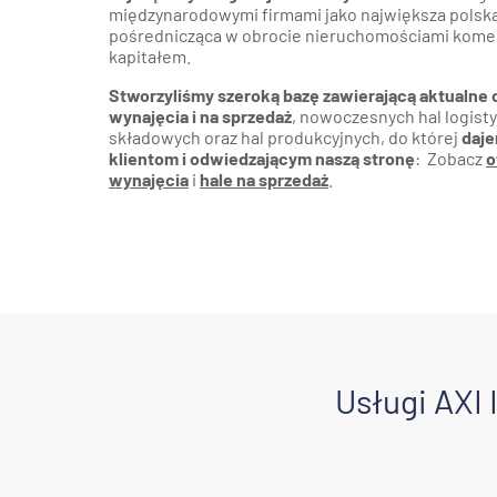
międzynarodowymi firmami jako największa polska
pośrednicząca w obrocie nieruchomościami komer
kapitałem.
Stworzyliśmy szeroką bazę zawierającą aktualne
wynajęcia i na sprzedaż
, nowoczesnych hal logist
składowych oraz hal produkcyjnych, do której
daje
klientom i odwiedzającym naszą stronę
: Zobacz
o
wynajęcia
i
hale na sprzedaż
.
Usługi AXI