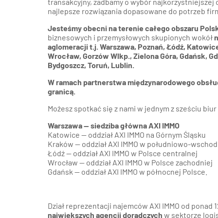
transakcyjny, zadbamy o wybór najkorzystniejszej
najlepsze rozwiązania dopasowane do potrzeb fir
Jesteśmy obecni na terenie całego obszaru Polsk
biznesowych i przemysłowych skupionych wokół
n
aglomeracji t.j. Warszawa, Poznań, Łódź, Katowic
Wrocław, Gorzów Wlkp., Zielona Góra, Gdańsk, Gdy
Bydgoszcz, Toruń, Lublin.
W ramach partnerstwa międzynarodowego obsług
granicą.
Możesz spotkać się z nami w jednym z sześciu biur
Warszawa — siedziba główna AXI IMMO
Katowice — oddział AXI IMMO na Górnym Śląsku
Kraków — oddział AXI IMMO w południowo-wschodn
Łódź — oddział AXI IMMO w Polsce centralnej
Wrocław — oddział AXI IMMO w Polsce zachodniej
Gdańsk — oddział AXI IMMO w północnej Polsce.
Dział reprezentacji najemców AXI IMMO od ponad 12
największych agencji doradczych
w sektorze logi