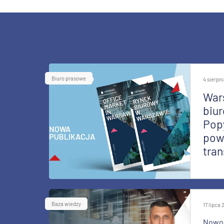
Biuro prasowe
4 sierpn
War
biur
Pop
pow
tran
Baza wiedzy
17 lipca
Nowoc