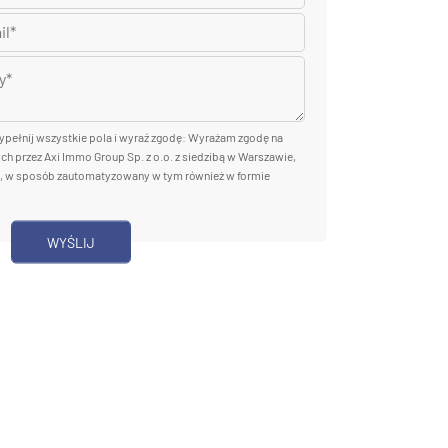
wypełnij wszystkie pola i wyraź zgodę: Wyrażam zgodę na
 przez Axi Immo Group Sp. z o.o. z siedzibą w Warszawie,
a, w sposób zautomatyzowany w tym również w formie