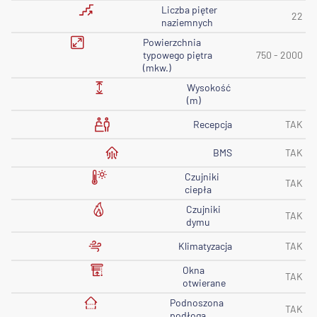
Liczba pięter
22
naziemnych
Powierzchnia
typowego piętra
750 - 2000
(mkw.)
Wysokość
(m)
Recepcja
TAK
BMS
TAK
Czujniki
TAK
ciepła
Czujniki
TAK
dymu
Klimatyzacja
TAK
Okna
TAK
otwierane
Podnoszona
TAK
podłoga