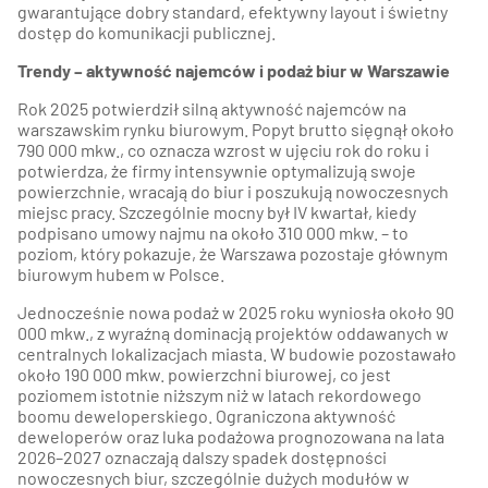
gwarantujące dobry standard, efektywny layout i świetny
dostęp do komunikacji publicznej.
Trendy – aktywność najemców i podaż biur w Warszawie
Rok 2025 potwierdził silną aktywność najemców na
warszawskim rynku biurowym. Popyt brutto sięgnął około
790 000 mkw., co oznacza wzrost w ujęciu rok do roku i
potwierdza, że firmy intensywnie optymalizują swoje
powierzchnie, wracają do biur i poszukują nowoczesnych
miejsc pracy. Szczególnie mocny był IV kwartał, kiedy
podpisano umowy najmu na około 310 000 mkw. – to
poziom, który pokazuje, że Warszawa pozostaje głównym
biurowym hubem w Polsce.
Jednocześnie nowa podaż w 2025 roku wyniosła około 90
000 mkw., z wyraźną dominacją projektów oddawanych w
centralnych lokalizacjach miasta. W budowie pozostawało
około 190 000 mkw. powierzchni biurowej, co jest
poziomem istotnie niższym niż w latach rekordowego
boomu deweloperskiego. Ograniczona aktywność
deweloperów oraz luka podażowa prognozowana na lata
2026–2027 oznaczają dalszy spadek dostępności
nowoczesnych biur, szczególnie dużych modułów w