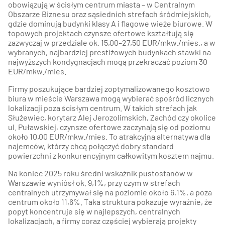
obowiązują w ścisłym centrum miasta – w Centralnym
Obszarze Biznesu oraz sąsiednich strefach śródmiejskich,
gdzie dominują budynki klasy A i flagowe wieże biurowe. W
topowych projektach czynsze ofertowe kształtują się
zazwyczaj w przedziale ok. 15,00–27,50 EUR/mkw./mies., a w
wybranych, najbardziej prestiżowych budynkach stawki na
najwyższych kondygnacjach mogą przekraczać poziom 30
EUR/mkw./mies.
Firmy poszukujące bardziej zoptymalizowanego kosztowo
biura w mieście Warszawa mogą wybierać spośród licznych
lokalizacji poza ścisłym centrum. W takich strefach jak
Służewiec, korytarz Alej Jerozolimskich, Zachód czy okolice
ul. Puławskiej, czynsze ofertowe zaczynają się od poziomu
około 10,00 EUR/mkw./mies. To atrakcyjna alternatywa dla
najemców, którzy chcą połączyć dobry standard
powierzchni z konkurencyjnym całkowitym kosztem najmu.
Na koniec 2025 roku średni wskaźnik pustostanów w
Warszawie wyniósł ok. 9,1%, przy czym w strefach
centralnych utrzymywał się na poziomie około 6,1%, a poza
centrum około 11,6%. Taka struktura pokazuje wyraźnie, że
popyt koncentruje się w najlepszych, centralnych
lokalizacjach, a firmy coraz częściej wybierają projekty