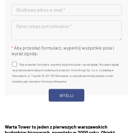
Służbowy adres e-mail
*
Opisz czego potrzebujesz
*
*
Aby przesłać formularz, wypełnij wszystkie pola i
wyraź zgodę:
*Aby przesłać formularz, wypełnij wszystkie pola i wyraź zgodę: Wyrażam zgodę
na przetwarzanie danych osobowych przez Axi Immo Group Sp. z o.o. z siedzibą w
Warszawie, ul. Twarda 18, 00-105 Warszawa, w sposób zautomatyzowany w celu
kontaktu jak również w formie profilowania.
Warta Tower to jeden z pierwszych warszawskich
budynków biurowych, powstały w 2000 roku. Obiekt