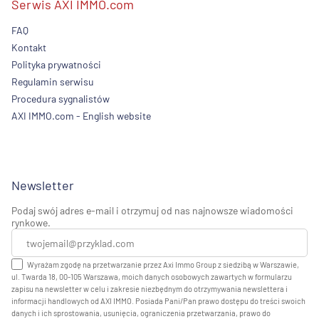
Serwis AXI IMMO.com
FAQ
Kontakt
Polityka prywatności
Regulamin serwisu
Procedura sygnalistów
AXI IMMO.com - English website
Newsletter
Podaj swój adres e-mail i otrzymuj od nas najnowsze wiadomości
rynkowe.
Wyrażam zgodę na przetwarzanie przez Axi Immo Group z siedzibą w Warszawie,
ul. Twarda 18, 00-105 Warszawa, moich danych osobowych zawartych w formularzu
zapisu na newsletter w celu i zakresie niezbędnym do otrzymywania newslettera i
informacji handlowych od AXI IMMO. Posiada Pani/Pan prawo dostępu do treści swoich
danych i ich sprostowania, usunięcia, ograniczenia przetwarzania, prawo do