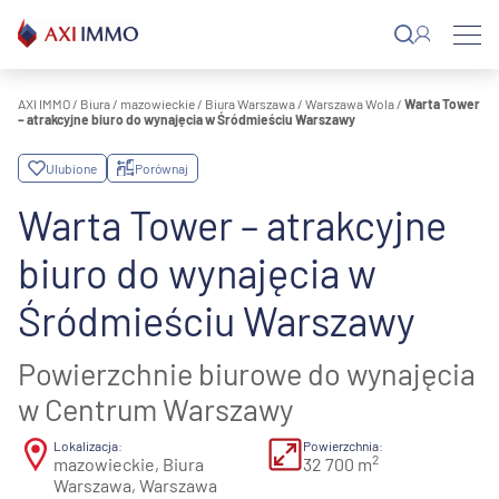
Przejdź
do
treści
AXI IMMO
/
Biura
/
mazowieckie
/
Biura Warszawa
/
Warszawa Wola
/
Warta Tower
– atrakcyjne biuro do wynajęcia w Śródmieściu Warszawy
Ulubione
Porównaj
Warta Tower – atrakcyjne
biuro do wynajęcia w
Śródmieściu Warszawy
Powierzchnie biurowe do wynajęcia
w Centrum Warszawy
Lokalizacja:
Powierzchnia:
2
mazowieckie, Biura
32 700 m
Warszawa, Warszawa