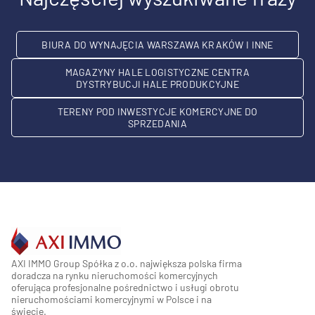
BIURA DO WYNAJĘCIA WARSZAWA KRAKÓW I INNE
MAGAZYNY HALE LOGISTYCZNE CENTRA
DYSTRYBUCJI HALE PRODUKCYJNE
TERENY POD INWESTYCJE KOMERCYJNE DO
SPRZEDANIA
AXI IMMO Group Spółka z o.o. największa polska firma
doradcza na rynku nieruchomości komercyjnych
oferująca profesjonalne pośrednictwo i usługi obrotu
nieruchomościami komercyjnymi w Polsce i na
świecie.