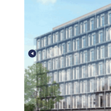
Poz
Poznaj nas –
doradcy ds.
Wroc
najmu i zakupu
magazynów, hal
logistycznych i
Kra
produkcyjnych
AXI IMMO
Gda
Szcz