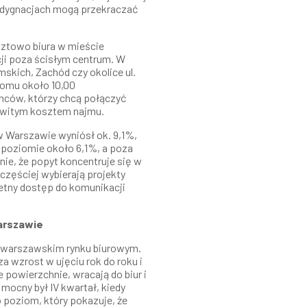
ndygnacjach mogą przekraczać
ztowo biura w mieście
ji poza ścisłym centrum. W
mskich, Zachód czy okolice ul.
iomu około 10,00
mców, którzy chcą połączyć
owitym kosztem najmu.
 Warszawie wyniósł ok. 9,1%,
 poziomie około 6,1%, a poza
nie, że popyt koncentruje się w
 częściej wybierają projekty
ietny dostęp do komunikacji
arszawie
a warszawskim rynku biurowym.
a wzrost w ujęciu rok do roku i
 powierzchnie, wracają do biur i
mocny był IV kwartał, kiedy
 poziom, który pokazuje, że