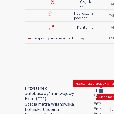
Czujniki
TA
dymu
Podnoszona
TA
podłoga
Monitoring
TA
Współczynnik miejsc parkingowych
1:5
Przystanek
autobusowy/tramwajowy
Hotel (****)
Stacja metra Wilanowska
Lotnisko Chopina