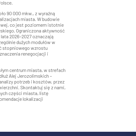
olsce.
ło 90 000 mkw., z wyraźną
alizacjach miasta. W budowie
wej, co jest poziomem istotnie
rskiego. Ograniczona aktywność
lata 2026–2027 oznaczają
zególnie dużych modułów w
ać stopniowego wzrostu
naczenia renegocjacji i
słym centrum miasta, w strefach
łuż Alej Jerozolimskich –
nalizy potrzeb i kosztów, przez
ierzchni. Skontaktuj się z nami,
ch części miasta, listę
omendacje lokalizacji