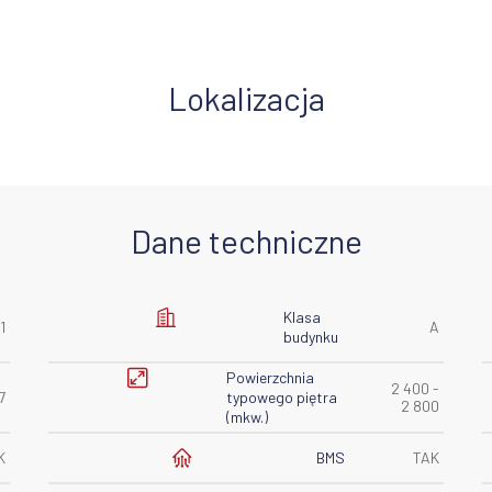
Lokalizacja
Dane techniczne
Klasa
1
A
budynku
Powierzchnia
2 400 -
7
typowego piętra
2 800
(mkw.)
BMS
K
TAK