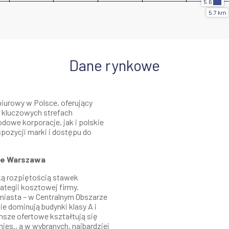
Dane rynkowe
biurowy w Polsce, oferujący
 kluczowych strefach
owe korporacje, jak i polskie
spozycji marki i dostępu do
cie Warszawa
ką rozpiętością stawek
tegii kosztowej firmy.
iasta – w Centralnym Obszarze
ie dominują budynki klasy A i
sze ofertowe kształtują się
es., a w wybranych, najbardziej