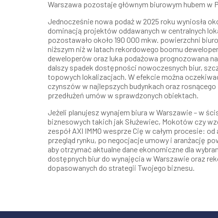
Warszawa pozostaje głównym biurowym hubem w P
Jednocześnie nowa podaż w 2025 roku wyniosła oko
dominacją projektów oddawanych w centralnych lok
pozostawało około 190 000 mkw. powierzchni biuro
niższym niż w latach rekordowego boomu dewelope
deweloperów oraz luka podażowa prognozowana na 
dalszy spadek dostępności nowoczesnych biur, szc
topowych lokalizacjach. W efekcie można oczekiw
czynszów w najlepszych budynkach oraz rosnącego z
przedłużeń umów w sprawdzonych obiektach.
Jeżeli planujesz wynajem biura w Warszawie – w ści
biznesowych takich jak Służewiec, Mokotów czy wzd
zespół AXI IMMO wesprze Cię w całym procesie: od a
przegląd rynku, po negocjacje umowy i aranżację pow
aby otrzymać aktualne dane ekonomiczne dla wybrany
dostępnych biur do wynajęcia w Warszawie oraz rek
dopasowanych do strategii Twojego biznesu.