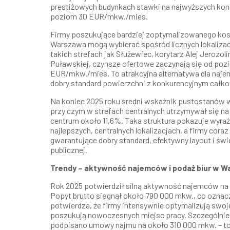
prestiżowych budynkach stawki na najwyższych ko
poziom 30 EUR/mkw./mies.
Firmy poszukujące bardziej zoptymalizowanego kos
Warszawa mogą wybierać spośród licznych lokalizac
takich strefach jak Służewiec, korytarz Alej Jerozoli
Puławskiej, czynsze ofertowe zaczynają się od poz
EUR/mkw./mies. To atrakcyjna alternatywa dla naje
dobry standard powierzchni z konkurencyjnym całk
Na koniec 2025 roku średni wskaźnik pustostanów w
przy czym w strefach centralnych utrzymywał się na
centrum około 11,6%. Taka struktura pokazuje wyraź
najlepszych, centralnych lokalizacjach, a firmy coraz
gwarantujące dobry standard, efektywny layout i św
publicznej.
Trendy – aktywność najemców i podaż biur w W
Rok 2025 potwierdził silną aktywność najemców n
Popyt brutto sięgnął około 790 000 mkw., co oznacz
potwierdza, że firmy intensywnie optymalizują swoje
poszukują nowoczesnych miejsc pracy. Szczególnie 
podpisano umowy najmu na około 310 000 mkw. – to