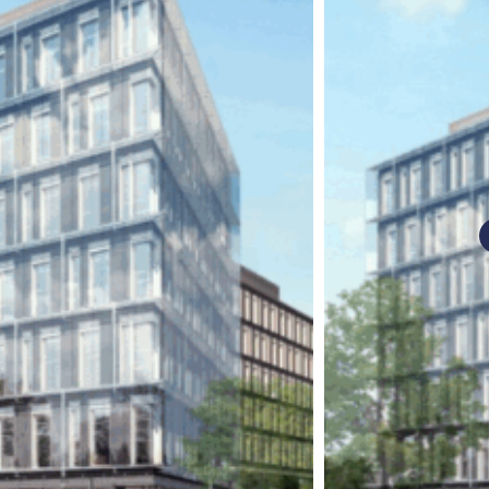
nań i okolice
ław i okolice
ków i okolice
ńsk i okolice
ecin i okolice