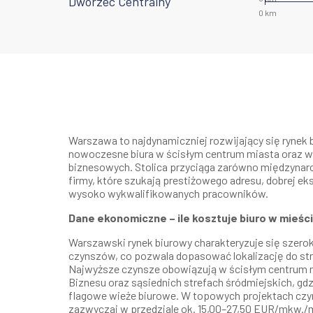
Dworzec Centralny
Warszawa to najdynamiczniej rozwijający się rynek 
nowoczesne biura w ścisłym centrum miasta oraz w
biznesowych. Stolica przyciąga zarówno międzynarod
firmy, które szukają prestiżowego adresu, dobrej ek
wysoko wykwalifikowanych pracowników.
Dane ekonomiczne – ile kosztuje biuro w mieś
Warszawski rynek biurowy charakteryzuje się szero
czynszów, co pozwala dopasować lokalizację do stra
Najwyższe czynsze obowiązują w ścisłym centrum m
Biznesu oraz sąsiednich strefach śródmiejskich, gdz
flagowe wieże biurowe. W topowych projektach czyn
zazwyczaj w przedziale ok. 15,00–27,50 EUR/mkw./mi