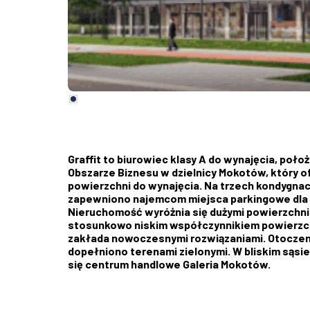
Graffit to biurowiec klasy A do wynajęcia, poł
Obszarze Biznesu w dzielnicy Mokotów, który 
powierzchni do wynajęcia. Na trzech kondygna
zapewniono najemcom miejsca parkingowe dl
Nieruchomość wyróżnia się dużymi powierzchnia
stosunkowo niskim współczynnikiem powierzch
zakłada nowoczesnymi rozwiązaniami. Otoczen
dopełniono terenami zielonymi. W bliskim sąsi
się centrum handlowe Galeria Mokotów.