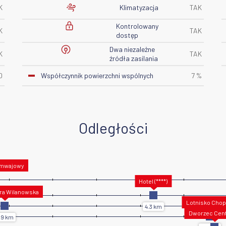
Klimatyzacja
K
TAK
Kontrolowany
K
TAK
dostęp
Dwa niezależne
K
TAK
źródła zasilania
Współczynnik powierzchni wspólnych
0
7 %
Odległości