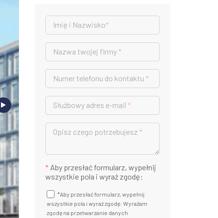
Imię i Nazwisko
*
Nazwa twojej firmy
*
Numer telefonu do kontaktu
*
Służbowy adres e-mail
*
Opisz czego potrzebujesz
*
*
Aby przesłać formularz, wypełnij
wszystkie pola i wyraź zgodę:
*Aby przesłać formularz, wypełnij
wszystkie pola i wyraź zgodę: Wyrażam
zgodę na przetwarzanie danych