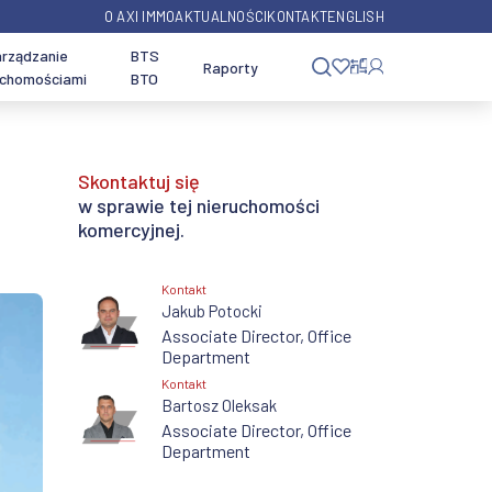
O AXI IMMO
AKTUALNOŚCI
KONTAKT
ENGLISH
rządzanie
BTS
Raporty
uchomościami
BTO
Przeznaczenie
Typ nieruchomości
Skontaktuj się
Usługi dla inwestorów
Biura Warszawa Wola
w sprawie tej nieruchomości
Przeznaczenie - magazyn
SBU
komercyjnej.
Z planem zagospodarowania
Hale produkcyjne
Grunty inwestycje -
Wyszukaj biuro w innym
przestrzennego
Kontakt
wyszukiwarka ofert
mieście
Jakub Potocki
Magazyny miejskie
Associate Director, Office
Jeździeckie nieruchomości na
Department
sprzedaż
Usługi transakcyjne
Chłodnie i mroźnie
Kontakt
Bartosz Oleksak
Associate Director, Office
Centra danych
Department