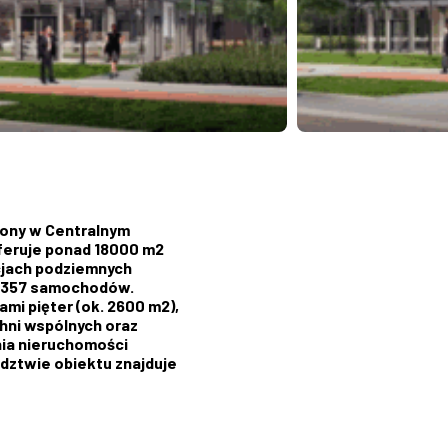
ożony w Centralnym
oferuje ponad 18000 m2
cjach podziemnych
a 357 samochodów.
mi pięter (ok. 2600 m2),
ni wspólnych oraz
ia nieruchomości
edztwie obiektu znajduje