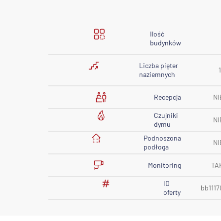
Ilość
budynków
Liczba pięter
naziemnych
Recepcja
NI
Czujniki
NI
dymu
Podnoszona
NI
podłoga
Monitoring
TA
ID
bb1117
oferty