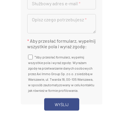
Służbowy adres e-mail
*
Opisz czego potrzebujesz
*
*
Aby przesłać formularz, wypełnij
wszystkie pola i wyraź zgodę:
*Aby przesłać formularz, wypełnij
wszystkie pola i wyraź zgodę: Wyrażam
zgodę na przetwarzanie danych osobowych
przez Axi Immo Group Sp. z o.o. z siedzibą w
Warszawie, ul. Twarda 18, 00-105 Warszawa,
w sposób zautomatyzowany w celu kontaktu
jak również w formie profilowania.