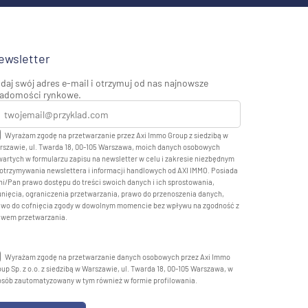
ewsletter
daj swój adres e-mail i otrzymuj od nas najnowsze
adomości rynkowe.
Wyrażam zgodę na przetwarzanie przez Axi Immo Group z siedzibą w
rszawie, ul. Twarda 18, 00-105 Warszawa, moich danych osobowych
artych w formularzu zapisu na newsletter w celu i zakresie niezbędnym
otrzymywania newslettera i informacji handlowych od AXI IMMO. Posiada
i/Pan prawo dostępu do treści swoich danych i ich sprostowania,
nięcia, ograniczenia przetwarzania, prawo do przenoszenia danych,
awo do cofnięcia zgody w dowolnym momencie bez wpływu na zgodność z
awem przetwarzania.
Wyrażam zgodę na przetwarzanie danych osobowych przez Axi Immo
up Sp. z o.o. z siedzibą w Warszawie, ul. Twarda 18, 00-105 Warszawa, w
osób zautomatyzowany w tym również w formie profilowania.