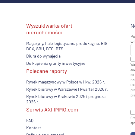
Wyszukiwarka ofert
N
nieruchomości
Po
wi
Magazyny, hale logistyczne, produkcyjne, BIG
BOX, SBU, BTO, BTS
Biura do wynajęcia
Do kupienia grunty inwestycyjne
Wa
Polecane raporty
zaw
do 
Pan
Rynek magazynowy w Polsce w I kw. 2026 r.
usu
Rynek biurowy w Warszawie I kwartał 2026 r.
pr
pr
Rynek biurowy w Krakowie 2025 i prognoza
2026 r.
Serwis AXI IMMO.com
Gro
FAQ
sp
Kontakt
Polityka prywatności