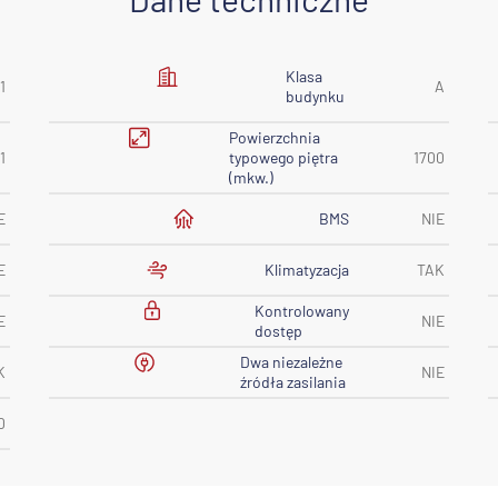
Klasa
1
A
budynku
Powierzchnia
11
typowego piętra
1700
(mkw.)
BMS
E
NIE
Klimatyzacja
E
TAK
Kontrolowany
E
NIE
dostęp
Dwa niezależne
K
NIE
źródła zasilania
0