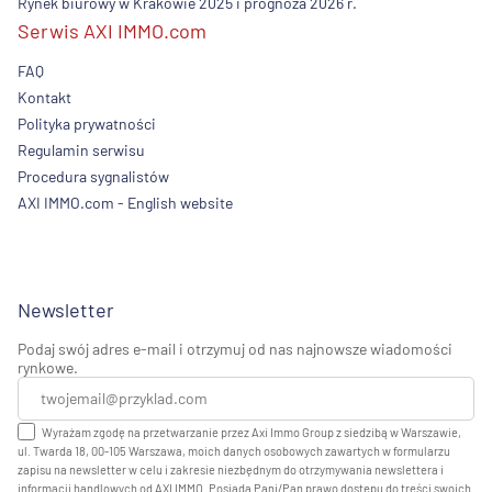
Rynek biurowy w Krakowie 2025 i prognoza 2026 r.
Serwis AXI IMMO.com
FAQ
Kontakt
Polityka prywatności
Regulamin serwisu
Procedura sygnalistów
AXI IMMO.com - English website
Newsletter
Podaj swój adres e-mail i otrzymuj od nas najnowsze wiadomości
rynkowe.
Wyrażam zgodę na przetwarzanie przez Axi Immo Group z siedzibą w Warszawie,
ul. Twarda 18, 00-105 Warszawa, moich danych osobowych zawartych w formularzu
zapisu na newsletter w celu i zakresie niezbędnym do otrzymywania newslettera i
informacji handlowych od AXI IMMO. Posiada Pani/Pan prawo dostępu do treści swoich