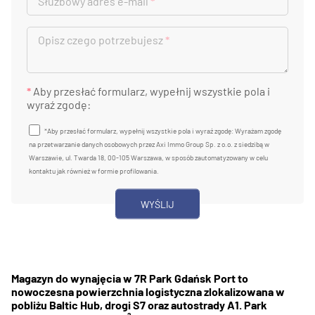
Służbowy adres e-mail
*
Opisz czego potrzebujesz
*
*
Aby przesłać formularz, wypełnij wszystkie pola i
wyraź zgodę:
*Aby przesłać formularz, wypełnij wszystkie pola i wyraź zgodę: Wyrażam zgodę
na przetwarzanie danych osobowych przez Axi Immo Group Sp. z o.o. z siedzibą w
Warszawie, ul. Twarda 18, 00-105 Warszawa, w sposób zautomatyzowany w celu
kontaktu jak również w formie profilowania.
Magazyn do wynajęcia w 7R Park Gdańsk Port to
nowoczesna powierzchnia logistyczna zlokalizowana w
pobliżu Baltic Hub, drogi S7 oraz autostrady A1. Park