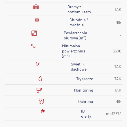
Bramy z
TAK
poziomu zero
Chłodnia /
NIE
mroźnia
Powierzchnia
-
2
biurowa (m
)
Minimalna
powierzchnia
5500
2
(m
)
Świetliki
TAK
dachowe
Tryskacze
TAK
Monitoring
TAK
Ochrona
NIE
ID
mp12579
oferty