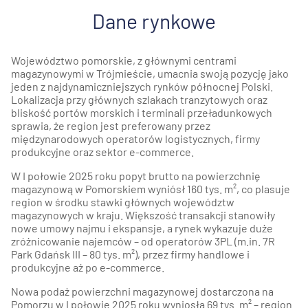
Dane rynkowe
Województwo pomorskie, z głównymi centrami
magazynowymi w Trójmieście, umacnia swoją pozycję jako
jeden z najdynamiczniejszych rynków północnej Polski.
Lokalizacja przy głównych szlakach tranzytowych oraz
bliskość portów morskich i terminali przeładunkowych
sprawia, że region jest preferowany przez
międzynarodowych operatorów logistycznych, firmy
produkcyjne oraz sektor e-commerce.
W I połowie 2025 roku popyt brutto na powierzchnię
magazynową w Pomorskiem wyniósł 160 tys. m², co plasuje
region w środku stawki głównych województw
magazynowych w kraju. Większość transakcji stanowiły
nowe umowy najmu i ekspansje, a rynek wykazuje duże
zróżnicowanie najemców – od operatorów 3PL (m.in. 7R
Park Gdańsk III – 80 tys. m²), przez firmy handlowe i
produkcyjne aż po e-commerce.
Nowa podaż powierzchni magazynowej dostarczona na
Pomorzu w I połowie 2025 roku wyniosła 69 tys. m² – region