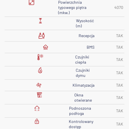
Powierzchnia
typowego piętra
4070
(mkw.)
Wysokość
(m)
Recepcja
TAK
BMS
TAK
Czujniki
TAK
ciepła
Czujniki
TAK
dymu
Klimatyzacja
TAK
Okna
TAK
otwierane
Podnoszona
TAK
podłoga
Kontrolowany
TAK
dostęp