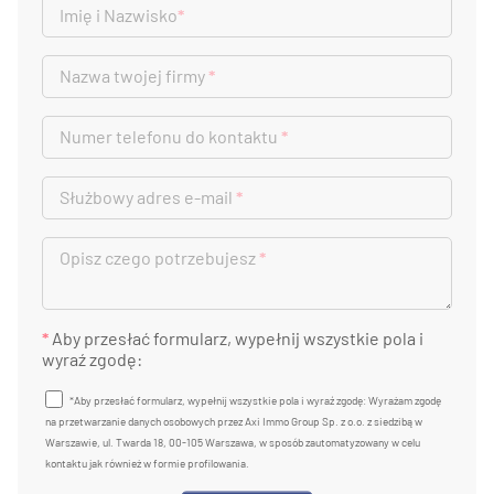
Imię i Nazwisko
*
Nazwa twojej firmy
*
Numer telefonu do kontaktu
*
Służbowy adres e-mail
*
Opisz czego potrzebujesz
*
*
Aby przesłać formularz, wypełnij wszystkie pola i
wyraź zgodę:
*Aby przesłać formularz, wypełnij wszystkie pola i wyraź zgodę: Wyrażam zgodę
na przetwarzanie danych osobowych przez Axi Immo Group Sp. z o.o. z siedzibą w
Warszawie, ul. Twarda 18, 00-105 Warszawa, w sposób zautomatyzowany w celu
kontaktu jak również w formie profilowania.