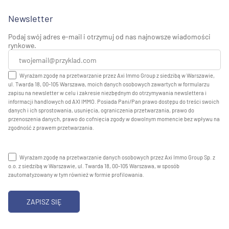
Newsletter
Podaj swój adres e-mail i otrzymuj od nas najnowsze wiadomości
rynkowe.
Wyrażam zgodę na przetwarzanie przez Axi Immo Group z siedzibą w Warszawie,
ul. Twarda 18, 00-105 Warszawa, moich danych osobowych zawartych w formularzu
zapisu na newsletter w celu i zakresie niezbędnym do otrzymywania newslettera i
informacji handlowych od AXI IMMO. Posiada Pani/Pan prawo dostępu do treści swoich
danych i ich sprostowania, usunięcia, ograniczenia przetwarzania, prawo do
przenoszenia danych, prawo do cofnięcia zgody w dowolnym momencie bez wpływu na
zgodność z prawem przetwarzania.
Wyrażam zgodę na przetwarzanie danych osobowych przez Axi Immo Group Sp. z
o.o. z siedzibą w Warszawie, ul. Twarda 18, 00-105 Warszawa, w sposób
zautomatyzowany w tym również w formie profilowania.