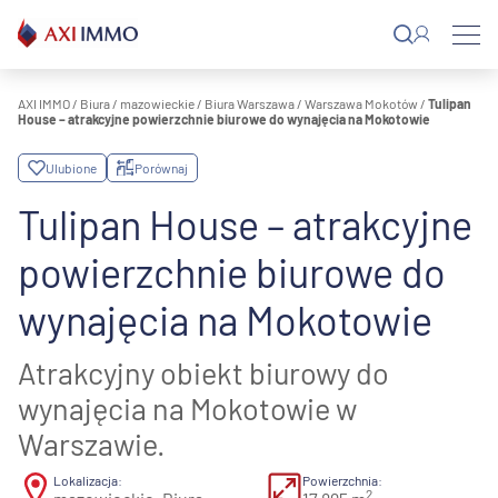
Przejdź
do
treści
AXI IMMO
/
Biura
/
mazowieckie
/
Biura Warszawa
/
Warszawa Mokotów
/
Tulipan
House – atrakcyjne powierzchnie biurowe do wynajęcia na Mokotowie
Ulubione
Porównaj
Tulipan House – atrakcyjne
powierzchnie biurowe do
wynajęcia na Mokotowie
Atrakcyjny obiekt biurowy do
wynajęcia na Mokotowie w
Warszawie.
Lokalizacja:
Powierzchnia:
2