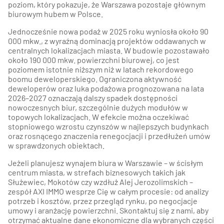
poziom, który pokazuje, że Warszawa pozostaje głównym
biurowym hubem w Polsce.
Jednocześnie nowa podaż w 2025 roku wyniosła około 90
000 mkw., z wyraźną dominacją projektów oddawanych w
centralnych lokalizacjach miasta. W budowie pozostawało
około 190 000 mkw. powierzchni biurowej, co jest
poziomem istotnie niższym niż w latach rekordowego
boomu deweloperskiego. Ograniczona aktywność
deweloperów oraz luka podażowa prognozowana na lata
2026–2027 oznaczają dalszy spadek dostępności
nowoczesnych biur, szczególnie dużych modułów w
topowych lokalizacjach. W efekcie można oczekiwać
stopniowego wzrostu czynszów w najlepszych budynkach
oraz rosnącego znaczenia renegocjacji i przedłużeń umów
w sprawdzonych obiektach.
Jeżeli planujesz wynajem biura w Warszawie – w ścisłym
centrum miasta, w strefach biznesowych takich jak
Służewiec, Mokotów czy wzdłuż Alej Jerozolimskich –
zespół AXI IMMO wesprze Cię w całym procesie: od analizy
potrzeb i kosztów, przez przegląd rynku, po negocjacje
umowy i aranżację powierzchni. Skontaktuj się z nami, aby
otrzymać aktualne dane ekonomiczne dla wybranych części