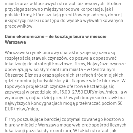
miasta oraz w kluczowych strefach biznesowych. Stolica
przyciąga zarówno międzynarodowe korporacje, jak i
polskie firmy, które szukają prestiżowego adresu, dobrej
ekspozycji marki i dostępu do wysoko wykwalifikowanych
pracowników.
Dane ekonomiczne – ile kosztuje biuro w mieście
Warszawa
Warszawski rynek biurowy charakteryzuje się szeroką
rozpiętością stawek czynszów, co pozwala dopasować
lokalizację do strategii kosztowej firmy. Najwyższe czynsze
obowiązują w ścisłym centrum miasta – w Centralnym
Obszarze Biznesu oraz sąsiednich strefach śródmiejskich,
gdzie dominują budynki klasy A i flagowe wieże biurowe. W
topowych projektach czynsze ofertowe kształtują się
zazwyczaj w przedziale ok. 15,00–27,50 EUR/mkw./mies., a w
wybranych, najbardziej prestiżowych budynkach stawki na
najwyższych kondygnacjach mogą przekraczać poziom 30
EUR/mkw./mies.
Firmy poszukujące bardziej zoptymalizowanego kosztowo
biura w mieście Warszawa mogą wybierać spośród licznych
lokalizacji poza ścisłym centrum. W takich strefach jak