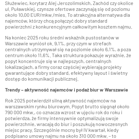
Służewiec, korytarz Alej Jerozolimskich, Zachód czy okolice
ul. Puławskiej, czynsze ofertowe zaczynają się od poziomu
około 10,00 EUR/mkw./mies. To atrakcyjna alternatywa dla
najemców, którzy chcą połączyć dobry standard
powierzchni z konkurencyjnym całkowitym kosztem najmu.
Na koniec 2025 roku średni wskaźnik pustostanów w
Warszawie wyniósł ok. 9,1%, przy czym w strefach
centralnych utrzymywał się na poziomie około 6,1%, a poza
centrum około 11,6%. Taka struktura pokazuje wyraźnie, że
popyt koncentruje się w najlepszych, centralnych
lokalizacjach, a firmy coraz częściej wybierają projekty
gwarantujące dobry standard, efektywny layout i świetny
dostęp do komunikacji publicznej.
Trendy – aktywność najemców i podaż biur w Warszawie
Rok 2025 potwierdził silną aktywność najemców na
warszawskim rynku biurowym. Popyt brutto sięgnął około
790 000 mkw., co oznacza wzrost w ujęciu rok do roku i
potwierdza, że firmy intensywnie optymalizują swoje
powierzchnie, wracają do biur i poszukują nowoczesnych
miejsc pracy. Szczególnie mocny był IV kwartał, kiedy
podpisano umowy najmu na około 310 000 mkw. – to