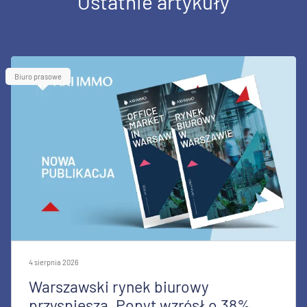
Ostatnie artykuły
Biuro prasowe
4 sierpnia 2026
Warszawski rynek biurowy
przyspiesza. Popyt wzrósł o 38%,