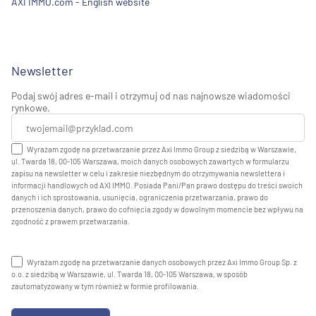
AXI IMMO.com - English website
Newsletter
Podaj swój adres e-mail i otrzymuj od nas najnowsze wiadomości
rynkowe.
Wyrażam zgodę na przetwarzanie przez Axi Immo Group z siedzibą w Warszawie,
ul. Twarda 18, 00-105 Warszawa, moich danych osobowych zawartych w formularzu
zapisu na newsletter w celu i zakresie niezbędnym do otrzymywania newslettera i
informacji handlowych od AXI IMMO. Posiada Pani/Pan prawo dostępu do treści swoich
danych i ich sprostowania, usunięcia, ograniczenia przetwarzania, prawo do
przenoszenia danych, prawo do cofnięcia zgody w dowolnym momencie bez wpływu na
zgodność z prawem przetwarzania.
Wyrażam zgodę na przetwarzanie danych osobowych przez Axi Immo Group Sp. z
o.o. z siedzibą w Warszawie, ul. Twarda 18, 00-105 Warszawa, w sposób
zautomatyzowany w tym również w formie profilowania.