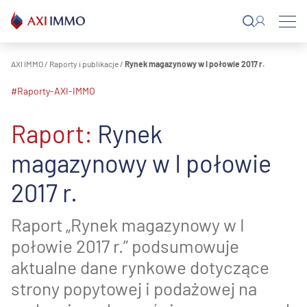
Przejdź
do
treści
AXI IMMO
/
Raporty i publikacje
/
Rynek magazynowy w I połowie 2017 r.
#raporty-AXI-IMMO
Raport:
Rynek
magazynowy w I połowie
2017 r.
Raport „Rynek magazynowy w I
połowie 2017 r.” podsumowuje
aktualne dane rynkowe dotyczące
strony popytowej i podażowej na