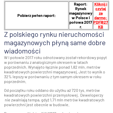
Raport:
Kliknij i
Rynek
czytaj
magazynowy
za
Pobierz pełen raport:
w Polsce I
darmo:
połowa 2017
PDF|827
r.
KB
Z polskiego rynku nieruchomości
magazynowych płyną same dobre
wiadomości
W I połowie 2017 roku odnotowany został rekordowy popyt
w porównaniu z analogicznym okresem w latach
poprzednich. Wynajęto łącznie ponad 1,82 mln. metrów
kwadratowych powierzchni magazynowej. Jest to wynik o
32% lepszy w porównaniu z tym samym okresem w roku
poprzednim.
Od początku roku oddano do użytku aż 720 tys. metrów
kwadratowych powierzchni przemysłowej. Deweloperzy
nie zwalniają tempa, gdyż 1,71 mln metrów kwadratowych
powierzchni jest obecnie w budowie.