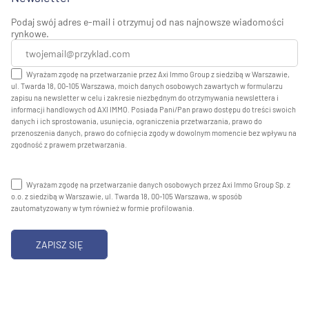
Podaj swój adres e-mail i otrzymuj od nas najnowsze wiadomości
rynkowe.
Wyrażam zgodę na przetwarzanie przez Axi Immo Group z siedzibą w Warszawie,
ul. Twarda 18, 00-105 Warszawa, moich danych osobowych zawartych w formularzu
zapisu na newsletter w celu i zakresie niezbędnym do otrzymywania newslettera i
informacji handlowych od AXI IMMO. Posiada Pani/Pan prawo dostępu do treści swoich
danych i ich sprostowania, usunięcia, ograniczenia przetwarzania, prawo do
przenoszenia danych, prawo do cofnięcia zgody w dowolnym momencie bez wpływu na
zgodność z prawem przetwarzania.
Wyrażam zgodę na przetwarzanie danych osobowych przez Axi Immo Group Sp. z
o.o. z siedzibą w Warszawie, ul. Twarda 18, 00-105 Warszawa, w sposób
zautomatyzowany w tym również w formie profilowania.