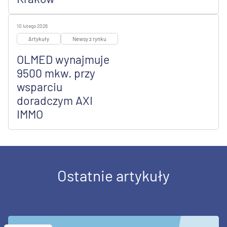
10 lutego 2026
Artykuły
Newsy z rynku
OLMED wynajmuje
9500 mkw. przy
wsparciu
doradczym AXI
IMMO
Ostatnie artykuły