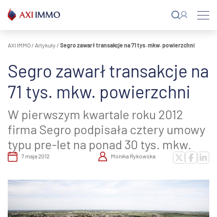
Przejdź
do
treści
AXI IMMO
/
Artykuły
/
Segro zawarł transakcje na 71 tys. mkw. powierzchni
Segro zawarł transakcje na
71 tys. mkw. powierzchni
W pierwszym kwartale roku 2012
firma Segro podpisała cztery umowy
typu pre-let na ponad 30 tys. mkw.
7 maja 2012
Monika Rykowska