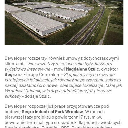
Deweloper rozszerzył również umowy z dotychczasowymi
klientami. –
Pierwsze trzy miesiące roku były dla Segro
wyjątkowo intensywne
– mówi
Magdalena Szulc
, dyrektor
Segro
na Europę Centralną. –
Skupiliśmy się na rozwoju
istniejących lokalizacji, jak również na poszerzaniu zakresu
naszej działalności o nowe, obiecujące lokalizacje, takie jak
Wrocław i Gdańsk, w których odnieśliśmy już pierwsze
sukcesy
– dodaje Szulc.
Deweloper rozpoczął już prace przygotowawcze pod
budowę
Segro Industrial Park Wroclaw
. W ramach
pierwszej fazy projektu o powierzchni 7 tys. mkw.
powstanie terminal typu cross-dock dla jednej z wiodących
firm kurierskich w Europie – DPD. Deweloper podpisał