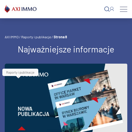
Przejdź
do
treści
AXI IMMO
/
Raporty i publikacje
/
Strona 8
Najważniejsze informacje
Raporty i publikacje