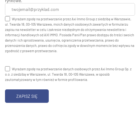
rynkowe.
Wyrażam zgodę na przetwarzanie przez Axi Immo Group z siedzibą w Warszawie,
ul. Twarda 18, 00-105 Warszawa, moich danych osobowych zawartych w formularzu
zapisu na newsletter w celu i zakresie niezbędnym do otrzymywania newslettera i
informacji handlowych od AXI IMMO. Posiada Pani/Pan prawo dostępu do treści swoich
danych i ich sprostowania, usunięcia, ograniczenia przetwarzania, prawo do
przenoszenia danych, prawo do cofnięcia zgody w dowolnym momencie bez wpływu na
zgodność z prawem przetwarzania.
Wyrażam zgodę na przetwarzanie danych osobowych przez Axi Immo Group Sp. z
o.o. z siedzibą w Warszawie, ul. Twarda 18, 00-105 Warszawa, w sposób
zautomatyzowany w tym również w formie profilowania.