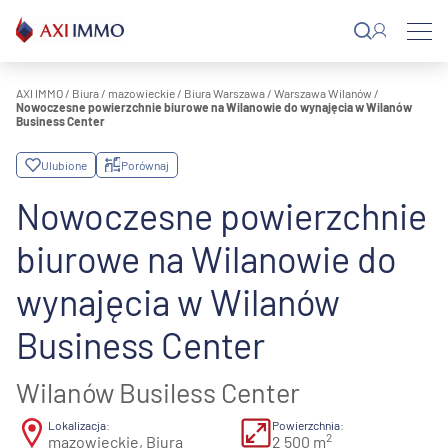
Przejdź
do
treści
AXI IMMO
/
Biura
/
mazowieckie
/
Biura Warszawa
/
Warszawa Wilanów
/
Nowoczesne powierzchnie biurowe na Wilanowie do wynajęcia w Wilanów
Business Center
Ulubione
Porównaj
Nowoczesne powierzchnie
biurowe na Wilanowie do
wynajęcia w Wilanów
Business Center
Wilanów Busiless Center
Lokalizacja:
Powierzchnia:
2
mazowieckie, Biura
2 500 m