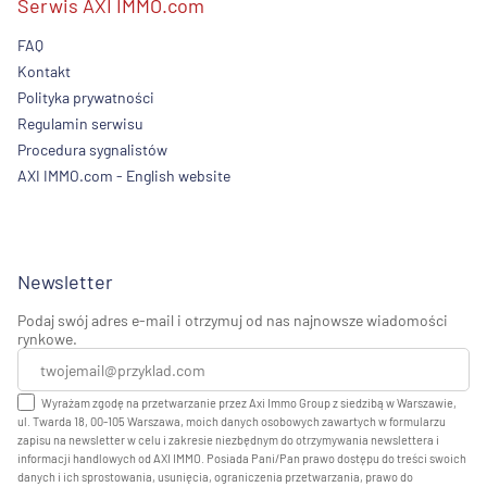
Serwis AXI IMMO.com
FAQ
Kontakt
Polityka prywatności
Regulamin serwisu
Procedura sygnalistów
AXI IMMO.com - English website
Newsletter
Podaj swój adres e-mail i otrzymuj od nas najnowsze wiadomości
rynkowe.
Wyrażam zgodę na przetwarzanie przez Axi Immo Group z siedzibą w Warszawie,
ul. Twarda 18, 00-105 Warszawa, moich danych osobowych zawartych w formularzu
zapisu na newsletter w celu i zakresie niezbędnym do otrzymywania newslettera i
informacji handlowych od AXI IMMO. Posiada Pani/Pan prawo dostępu do treści swoich
danych i ich sprostowania, usunięcia, ograniczenia przetwarzania, prawo do