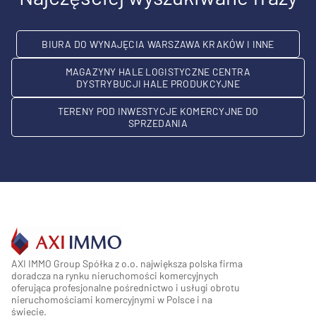
BIURA DO WYNAJĘCIA WARSZAWA KRAKÓW I INNE
MAGAZYNY HALE LOGISTYCZNE CENTRA
DYSTRYBUCJI HALE PRODUKCYJNE
TERENY POD INWESTYCJE KOMERCYJNE DO
SPRZEDANIA
AXI IMMO Group Spółka z o.o. największa polska firma
doradcza na rynku nieruchomości komercyjnych
oferująca profesjonalne pośrednictwo i usługi obrotu
nieruchomościami komercyjnymi w Polsce i na
świecie.