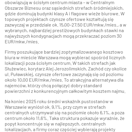
obowiązują w ścisłym centrum miasta – w Centralnym
Obszarze Biznesu oraz sąsiednich strefach śródmiejskich,
gdzie dominują budynki klasy A i flagowe wieże biurowe. W
topowych projektach czynsze ofertowe kształtują się
zazwyczaj w przedziale ok. 15,00–27,50 EUR/mkw./mies., a w
wybranych, najbardziej prestiżowych budynkach stawki na
najwyższych kondygnacjach mogą przekraczać poziom 30
EUR/mkw./mies.
Firmy poszukujące bardziej zoptymalizowanego kosztowo
biura w mieście Warszawa mogą wybierać spośród licznych
lokalizacji poza ścisłym centrum. W takich strefach jak
Służewiec, korytarz Alej Jerozolimskich, Zachód czy okolice
ul. Puławskiej, czynsze ofertowe zaczynają się od poziomu
około 10,00 EUR/mkw./mies. To atrakcyjna alternatywa dla
najemców, którzy chcą połączyć dobry standard
powierzchni z konkurencyjnym całkowitym kosztem najmu.
Na koniec 2025 roku średni wskaźnik pustostanów w
Warszawie wyniósł ok. 9,1%, przy czym w strefach
centralnych utrzymywał się na poziomie około 6,1%, a poza
centrum około 11,6%. Taka struktura pokazuje wyraźnie, że
popyt koncentruje się w najlepszych, centralnych
lokalizacjach, a firmy coraz częściej wybierają projekty