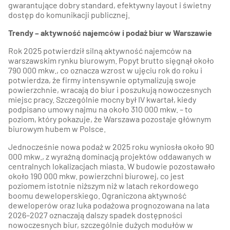
gwarantujące dobry standard, efektywny layout i świetny
dostęp do komunikacji publicznej.
Trendy – aktywność najemców i podaż biur w Warszawie
Rok 2025 potwierdził silną aktywność najemców na
warszawskim rynku biurowym. Popyt brutto sięgnął około
790 000 mkw., co oznacza wzrost w ujęciu rok do roku i
potwierdza, że firmy intensywnie optymalizują swoje
powierzchnie, wracają do biur i poszukują nowoczesnych
miejsc pracy. Szczególnie mocny był IV kwartał, kiedy
podpisano umowy najmu na około 310 000 mkw. – to
poziom, który pokazuje, że Warszawa pozostaje głównym
biurowym hubem w Polsce.
Jednocześnie nowa podaż w 2025 roku wyniosła około 90
000 mkw., z wyraźną dominacją projektów oddawanych w
centralnych lokalizacjach miasta. W budowie pozostawało
około 190 000 mkw. powierzchni biurowej, co jest
poziomem istotnie niższym niż w latach rekordowego
boomu deweloperskiego. Ograniczona aktywność
deweloperów oraz luka podażowa prognozowana na lata
2026–2027 oznaczają dalszy spadek dostępności
nowoczesnych biur, szczególnie dużych modułów w