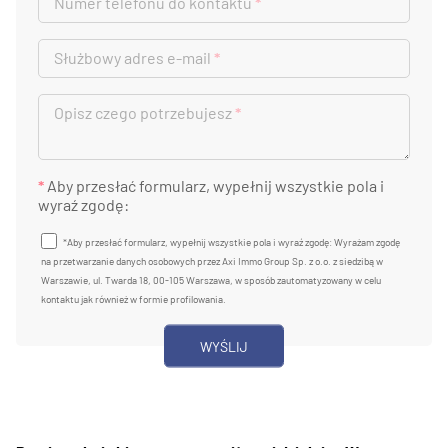
Numer telefonu do kontaktu
*
Służbowy adres e-mail
*
Opisz czego potrzebujesz
*
*
Aby przesłać formularz, wypełnij wszystkie pola i
wyraź zgodę:
*Aby przesłać formularz, wypełnij wszystkie pola i wyraź zgodę: Wyrażam zgodę
na przetwarzanie danych osobowych przez Axi Immo Group Sp. z o.o. z siedzibą w
Warszawie, ul. Twarda 18, 00-105 Warszawa, w sposób zautomatyzowany w celu
kontaktu jak również w formie profilowania.