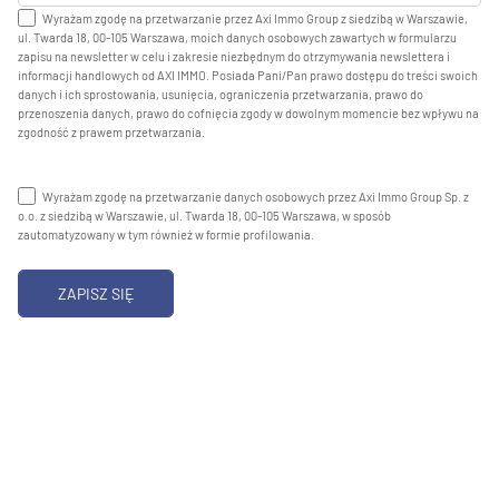
Wyrażam zgodę na przetwarzanie przez Axi Immo Group z siedzibą w Warszawie,
ul. Twarda 18, 00-105 Warszawa, moich danych osobowych zawartych w formularzu
zapisu na newsletter w celu i zakresie niezbędnym do otrzymywania newslettera i
informacji handlowych od AXI IMMO. Posiada Pani/Pan prawo dostępu do treści swoich
danych i ich sprostowania, usunięcia, ograniczenia przetwarzania, prawo do
przenoszenia danych, prawo do cofnięcia zgody w dowolnym momencie bez wpływu na
zgodność z prawem przetwarzania.
Wyrażam zgodę na przetwarzanie danych osobowych przez Axi Immo Group Sp. z
o.o. z siedzibą w Warszawie, ul. Twarda 18, 00-105 Warszawa, w sposób
zautomatyzowany w tym również w formie profilowania.