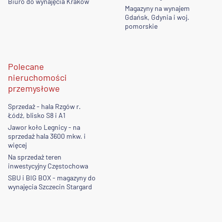
Biuro do wynajęcia Kraków
Magazyny na wynajem
Gdańsk, Gdynia i woj.
pomorskie
Polecane
nieruchomości
przemysłowe
Sprzedaż - hala Rzgów r.
Łódź, blisko S8 i A1
Jawor koło Legnicy - na
sprzedaż hala 3600 mkw. i
więcej
Na sprzedaż teren
inwestycyjny Częstochowa
SBU i BIG BOX - magazyny do
wynajęcia Szczecin Stargard