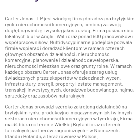
Carter Jonas LLP jest wiodącą firmą doradczą na brytyjskim
rynku nieruchomości komercyjnych, cenioną za swoją
dogłębną wiedzę i wysoką jakość usług. Firma posiada sieć
lokalnych biur w Anglii i Walii oraz ponad 900 pracowników i
współpracowników. Multidyscyplinarne podejście pozwala
firmie wspierać i doradzać klientom w ramach czterech
głównych obszarów działalności: nieruchomości
komercyjne, planowanie i działalność deweloperska,
nieruchomości mieszkaniowe oraz grunty rolne. W ramach
każdego obszaru Carter Jonas oferuje szereg usług
świadczonych przez ekspertów w dziedzinach wycen,
infrastruktury, energii, property i estate management,
transakcji inwestycyjnych, doradztwa budowlanego, najmu,
sprzedaży oraz zasobów naturalnych.
Carter Jonas prowadzi szeroko zakrojoną działalność na
brytyjskim rynku produkcyjno-magazynowym jak i w innych
sektorach nieruchomości komercyjnych w tym kraju. Firma
ma 34 biura na terenie Wielkiej Brytanii oraz czterech
formalnych partnerów zagranicznych – w Niemczech,
Irlandii i Holandii, a teraz również w Polsce.