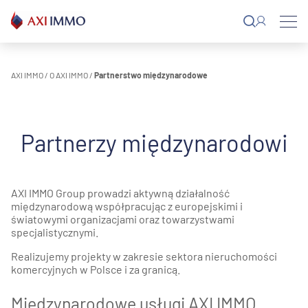
Przejdź
do
treści
AXI IMMO
/
O AXI IMMO
/
Partnerstwo międzynarodowe
Partnerzy międzynarodowi
AXI IMMO Group prowadzi aktywną działalność
międzynarodową współpracując z europejskimi i
światowymi organizacjami oraz towarzystwami
specjalistycznymi.
Realizujemy projekty w zakresie sektora nieruchomości
komercyjnych w Polsce i za granicą.
Międzynarodowe usługi AXI IMMO