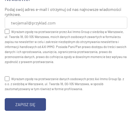
Podaj swój adres e-mail i otrzymuj od nas najnowsze wiadomości
rynkowe.
Wyrażam zgodę na przetwarzanie przez Axi Immo Group z siedzibą w Warszawie,
ul. Twarda 18, 00-105 Warszawa, moich danych osobowych zawartych w formularzu
zapisu na newsletter w celu i zakresie niezbędnym do otrzymywania newslettera i
informacji handlowych od AXI IMMO. Posiada Pani/Pan prawo dostępu do treści swoich
danych i ich sprostowania, usunięcia, ograniczenia przetwarzania, prawo do
przenoszenia danych, prawo do cofnięcia zgody w dowolnym momencie bez wpływu na
zgodność z prawem przetwarzania.
Wyrażam zgodę na przetwarzanie danych osobowych przez Axi Immo Group Sp. z
o.o. z siedzibą w Warszawie, ul. Twarda 18, 00-105 Warszawa, w sposób
zautomatyzowany w tym również w formie profilowania.