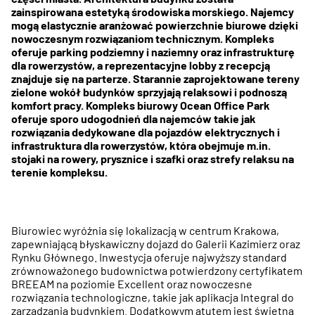
zainspirowana estetyką środowiska morskiego. Najemcy
mogą elastycznie aranżować powierzchnie biurowe dzięki
nowoczesnym rozwiązaniom technicznym. Kompleks
oferuje parking podziemny i naziemny oraz infrastrukturę
dla rowerzystów, a reprezentacyjne lobby z recepcją
znajduje się na parterze. Starannie zaprojektowane tereny
zielone wokół budynków sprzyjają relaksowi i podnoszą
komfort pracy. Kompleks biurowy Ocean Office Park
oferuje sporo udogodnień dla najemców takie jak
rozwiązania dedykowane dla pojazdów elektrycznych i
infrastruktura dla rowerzystów, która obejmuje m.in.
stojaki na rowery, prysznice i szafki oraz strefy relaksu na
terenie kompleksu.
Biurowiec wyróżnia się lokalizacją w centrum Krakowa,
zapewniającą błyskawiczny dojazd do Galerii Kazimierz oraz
Rynku Głównego. Inwestycja oferuje najwyższy standard
zrównoważonego budownictwa potwierdzony certyfikatem
BREEAM na poziomie Excellent oraz nowoczesne
rozwiązania technologiczne, takie jak aplikacja Integral do
zarządzania budynkiem. Dodatkowym atutem jest świetna