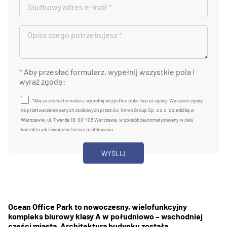
Służbowy adres e-mail
*
Opisz czego potrzebujesz
*
*
Aby przesłać formularz, wypełnij wszystkie pola i
wyraź zgodę:
*Aby przesłać formularz, wypełnij wszystkie pola i wyraź zgodę: Wyrażam zgodę
na przetwarzanie danych osobowych przez Axi Immo Group Sp. z o.o. z siedzibą w
Warszawie, ul. Twarda 18, 00-105 Warszawa, w sposób zautomatyzowany w celu
kontaktu jak również w formie profilowania.
Ocean Office Park to nowoczesny, wielofunkcyjny
kompleks biurowy klasy A w południowo – wschodniej
części miasta. Architektura budynku została