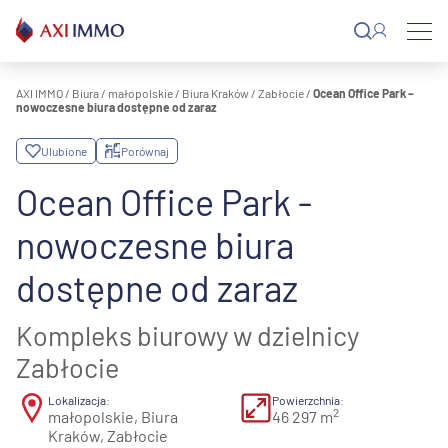
Przejdź
do
treści
AXI IMMO
/
Biura
/
małopolskie
/
Biura Kraków
/
Zabłocie
/
Ocean Office Park –
nowoczesne biura dostępne od zaraz
Ulubione
Porównaj
Ocean Office Park -
nowoczesne biura
dostępne od zaraz
Kompleks biurowy w dzielnicy
Zabłocie
Lokalizacja:
Powierzchnia:
2
małopolskie, Biura
46 297 m
Kraków, Zabłocie