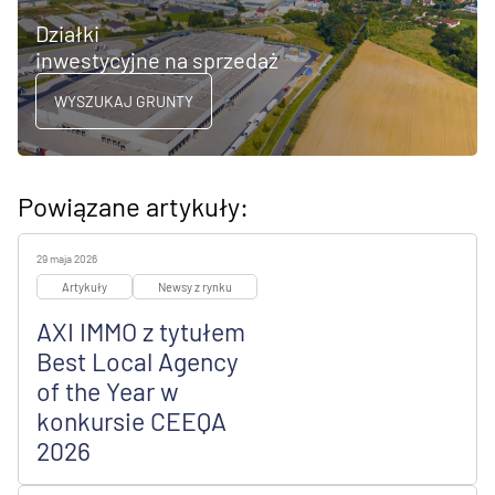
Działki
inwestycyjne na sprzedaż
WYSZUKAJ GRUNTY
Powiązane artykuły:
29 maja 2026
Artykuły
Newsy z rynku
AXI IMMO z tytułem
Best Local Agency
of the Year w
konkursie CEEQA
2026