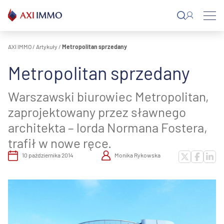
Przejdź
do
treści
AXI IMMO
/
Artykuły
/
Metropolitan sprzedany
Metropolitan sprzedany
Warszawski biurowiec Metropolitan,
zaprojektowany przez sławnego
architekta – lorda Normana Fostera,
trafił w nowe ręce.
10 października 2014
Monika Rykowska