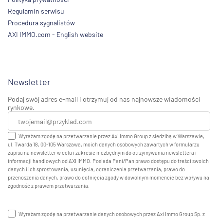
Regulamin serwisu
Procedura sygnalistów
AXI IMMO.com - English website
Newsletter
Podaj swój adres e-mail i otrzymuj od nas najnowsze wiadomości
rynkowe.
Wyrażam zgodę na przetwarzanie przez Axi Immo Group z siedzibą w Warszawie,
ul. Twarda 18, 00-105 Warszawa, moich danych osobowych zawartych w formularzu
zapisu na newsletter w celu i zakresie niezbędnym do otrzymywania newslettera i
informacji handlowych od AXI IMMO. Posiada Pani/Pan prawo dostępu do treści swoich
danych i ich sprostowania, usunięcia, ograniczenia przetwarzania, prawo do
przenoszenia danych, prawo do cofnięcia zgody w dowolnym momencie bez wpływu na
zgodność z prawem przetwarzania.
Wyrażam zgodę na przetwarzanie danych osobowych przez Axi Immo Group Sp. z