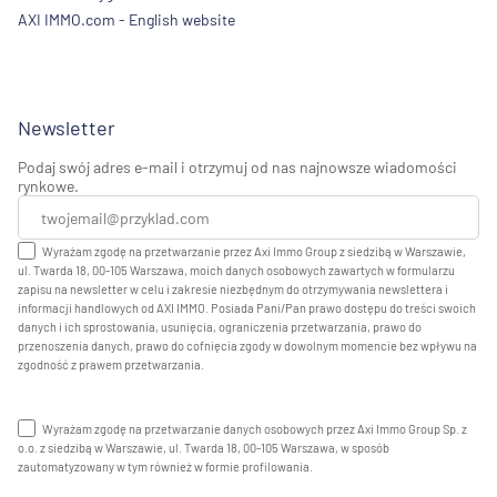
AXI IMMO.com - English website
Newsletter
Podaj swój adres e-mail i otrzymuj od nas najnowsze wiadomości
rynkowe.
Wyrażam zgodę na przetwarzanie przez Axi Immo Group z siedzibą w Warszawie,
ul. Twarda 18, 00-105 Warszawa, moich danych osobowych zawartych w formularzu
zapisu na newsletter w celu i zakresie niezbędnym do otrzymywania newslettera i
informacji handlowych od AXI IMMO. Posiada Pani/Pan prawo dostępu do treści swoich
danych i ich sprostowania, usunięcia, ograniczenia przetwarzania, prawo do
przenoszenia danych, prawo do cofnięcia zgody w dowolnym momencie bez wpływu na
zgodność z prawem przetwarzania.
Wyrażam zgodę na przetwarzanie danych osobowych przez Axi Immo Group Sp. z
o.o. z siedzibą w Warszawie, ul. Twarda 18, 00-105 Warszawa, w sposób
zautomatyzowany w tym również w formie profilowania.