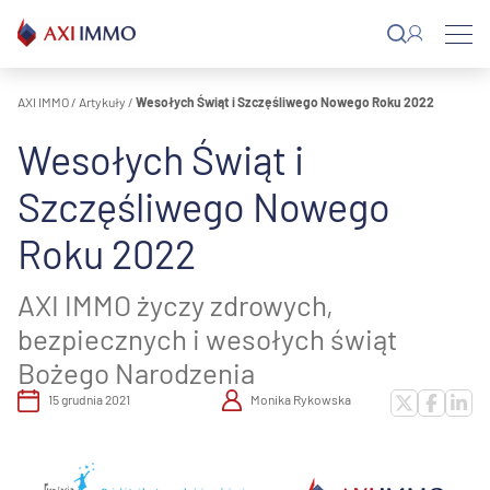
Przejdź
do
treści
AXI IMMO
/
Artykuły
/
Wesołych Świąt i Szczęśliwego Nowego Roku 2022
Wesołych Świąt i
Szczęśliwego Nowego
Roku 2022
AXI IMMO życzy zdrowych,
bezpiecznych i wesołych świąt
Bożego Narodzenia
15 grudnia 2021
Monika Rykowska