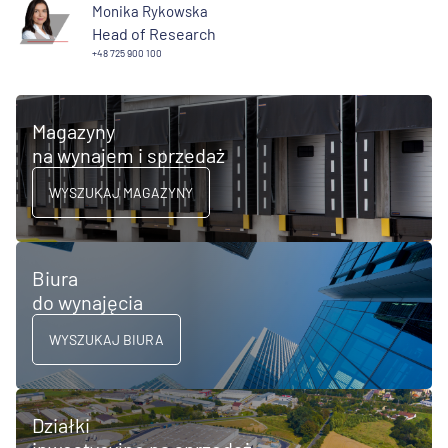
Monika Rykowska
Head of Research
+48 725 900 100
Magazyny
na wynajem i sprzedaż
WYSZUKAJ MAGAZYNY
Biura
do wynajęcia
WYSZUKAJ BIURA
Działki