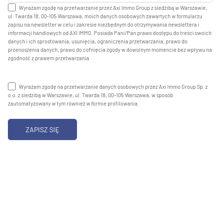
Wyrażam zgodę na przetwarzanie przez Axi Immo Group z siedzibą w Warszawie,
ul. Twarda 18, 00-105 Warszawa, moich danych osobowych zawartych w formularzu
zapisu na newsletter w celu i zakresie niezbędnym do otrzymywania newslettera i
informacji handlowych od AXI IMMO. Posiada Pani/Pan prawo dostępu do treści swoich
danych i ich sprostowania, usunięcia, ograniczenia przetwarzania, prawo do
przenoszenia danych, prawo do cofnięcia zgody w dowolnym momencie bez wpływu na
zgodność z prawem przetwarzania.
Wyrażam zgodę na przetwarzanie danych osobowych przez Axi Immo Group Sp. z
o.o. z siedzibą w Warszawie, ul. Twarda 18, 00-105 Warszawa, w sposób
zautomatyzowany w tym również w formie profilowania.