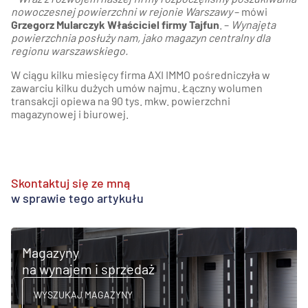
nowoczesnej powierzchni w rejonie Warszawy
– mówi
Grzegorz Mularczyk Właściciel firmy Tajfun
. –
Wynajęta
powierzchnia posłuży nam, jako magazyn centralny dla
regionu warszawskiego.
W ciągu kilku miesięcy firma AXI IMMO pośredniczyła w
zawarciu kilku dużych umów najmu. Łączny wolumen
transakcji opiewa na 90 tys. mkw. powierzchni
magazynowej i biurowej.
Skontaktuj się ze mną
w sprawie tego artykułu
Magazyny
na wynajem i sprzedaż
WYSZUKAJ MAGAZYNY