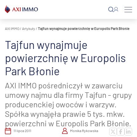
Przejdź
do
treści
AXI IMMO
/
Artykuły
/
Tajfun wynajmuje powierzchnię w Europolis Park Błonie
Tajfun wynajmuje
powierzchnię w Europolis
Park Błonie
AXI IMMO pośredniczył w zawarciu
umowy najmu dla firmy Tajfun - grupy
producenckiej owoców i warzyw.
Spółka wynajęła prawie 5 tys. mkw.
powierzchni w Europolis Park Błonie.
11 lipca 2011
Monika Rykowska