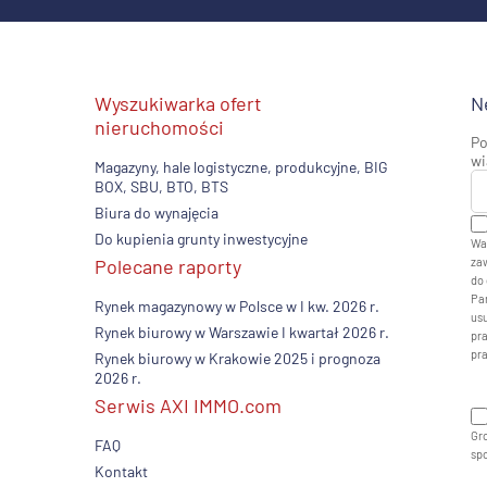
Wyszukiwarka ofert
N
nieruchomości
Po
wi
Magazyny, hale logistyczne, produkcyjne, BIG
BOX, SBU, BTO, BTS
Biura do wynajęcia
Do kupienia grunty inwestycyjne
Wa
Polecane raporty
zaw
do 
Pan
Rynek magazynowy w Polsce w I kw. 2026 r.
usu
Rynek biurowy w Warszawie I kwartał 2026 r.
pr
pr
Rynek biurowy w Krakowie 2025 i prognoza
2026 r.
Serwis AXI IMMO.com
Gro
FAQ
sp
Kontakt