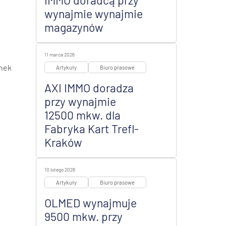
IMMO doradcą przy
wynajmie wynajmie
magazynów
11 marca 2026
ynek
Artykuły
Biuro prasowe
AXI IMMO doradza
przy wynajmie
12500 mkw. dla
Fabryka Kart Trefl-
Kraków
10 lutego 2026
Artykuły
Biuro prasowe
OLMED wynajmuje
9500 mkw. przy