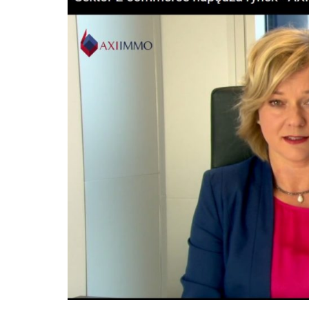
Poz
Poznaj nas –
doradcy ds.
Wroc
najmu i zakupu
magazynów, hal
logistycznych i
Kra
produkcyjnych
AXI IMMO
Gda
Szcz