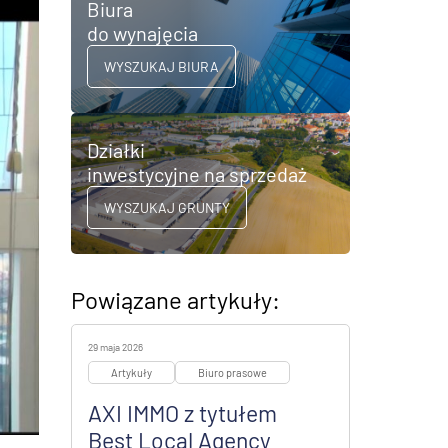
Biura
do wynajęcia
WYSZUKAJ BIURA
Działki
inwestycyjne na sprzedaż
WYSZUKAJ GRUNTY
Powiązane artykuły:
29 maja 2026
Artykuły
Biuro prasowe
AXI IMMO z tytułem
Best Local Agency