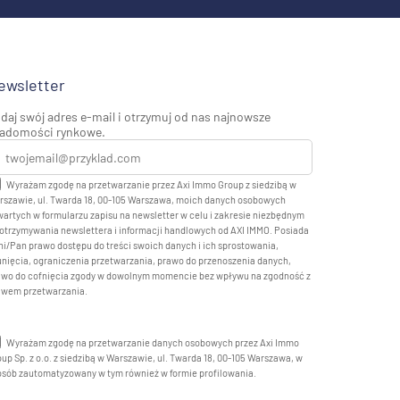
ewsletter
daj swój adres e-mail i otrzymuj od nas najnowsze
adomości rynkowe.
Wyrażam zgodę na przetwarzanie przez Axi Immo Group z siedzibą w
rszawie, ul. Twarda 18, 00-105 Warszawa, moich danych osobowych
artych w formularzu zapisu na newsletter w celu i zakresie niezbędnym
otrzymywania newslettera i informacji handlowych od AXI IMMO. Posiada
i/Pan prawo dostępu do treści swoich danych i ich sprostowania,
nięcia, ograniczenia przetwarzania, prawo do przenoszenia danych,
awo do cofnięcia zgody w dowolnym momencie bez wpływu na zgodność z
awem przetwarzania.
Wyrażam zgodę na przetwarzanie danych osobowych przez Axi Immo
up Sp. z o.o. z siedzibą w Warszawie, ul. Twarda 18, 00-105 Warszawa, w
osób zautomatyzowany w tym również w formie profilowania.