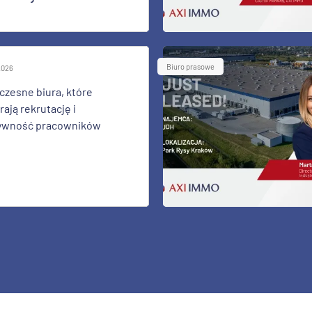
Biuro prasowe
 2026
zesne biura, które
ają rekrutację i
ywność pracowników