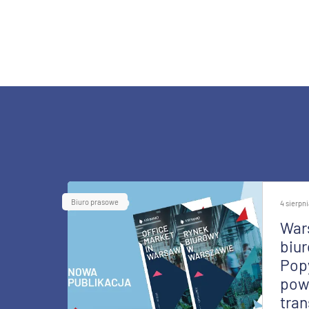
Biuro prasowe
4 sierpn
War
biur
Pop
pow
tran