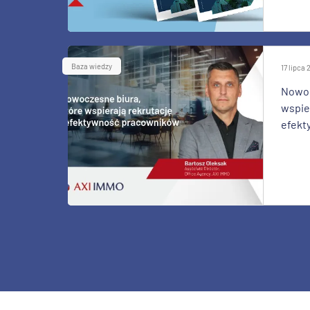
Baza wiedzy
17 lipca
Nowoc
wspier
efekt