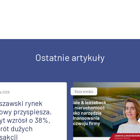
Ostatnie artykuły
Baza wiedzy
ia 2026
szawski rynek
owy przyspiesza.
yt wzrósł o 38%,
rót dużych
sakcji