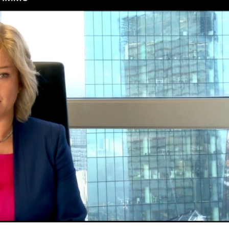
nań i okolice
ław i okolice
ków i okolice
ńsk i okolice
ecin i okolice