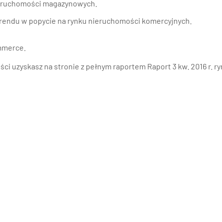
nieruchomości magazynowych.
 trendu w popycie na rynku nieruchomości komercyjnych.
ommerce.
ci uzyskasz na stronie z pełnym raportem
Raport 3 kw. 2016 r. r