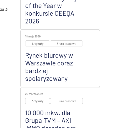
of the Year w
za 3
konkursie CEEQA
2026
18 maja 2026
Artykuły
Biuro prasowe
Rynek biurowy w
Warszawie coraz
bardziej
spolaryzowany
24 marca 2026
Artykuły
Biuro prasowe
10 000 mkw. dla
Grupa TVM – AXI