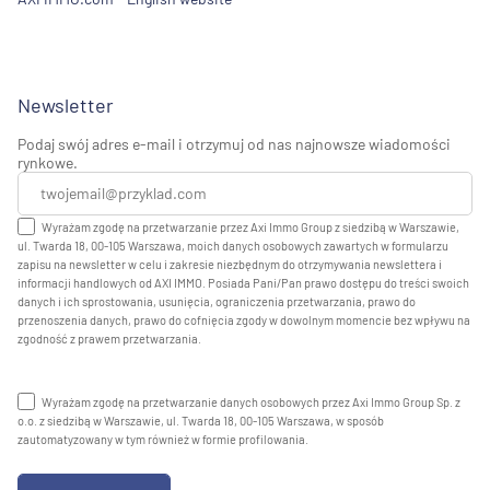
Newsletter
Podaj swój adres e-mail i otrzymuj od nas najnowsze wiadomości
rynkowe.
Wyrażam zgodę na przetwarzanie przez Axi Immo Group z siedzibą w Warszawie,
ul. Twarda 18, 00-105 Warszawa, moich danych osobowych zawartych w formularzu
zapisu na newsletter w celu i zakresie niezbędnym do otrzymywania newslettera i
informacji handlowych od AXI IMMO. Posiada Pani/Pan prawo dostępu do treści swoich
danych i ich sprostowania, usunięcia, ograniczenia przetwarzania, prawo do
przenoszenia danych, prawo do cofnięcia zgody w dowolnym momencie bez wpływu na
zgodność z prawem przetwarzania.
Wyrażam zgodę na przetwarzanie danych osobowych przez Axi Immo Group Sp. z
o.o. z siedzibą w Warszawie, ul. Twarda 18, 00-105 Warszawa, w sposób
zautomatyzowany w tym również w formie profilowania.