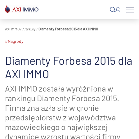
Przejdź
do
treści
AXI IMMO
/
Artykuły
/
Diamenty Forbesa 2015 dla AXI IMMO
#nagrody
Diamenty Forbesa 2015 dla
AXI IMMO
AXI IMMO została wyróżniona w
rankingu Diamenty Forbesa 2015.
Firma znalazła się w gronie
przedsiębiorstw z województwa
mazowieckiego o największej
dynamice wzrostu wartości firmy.