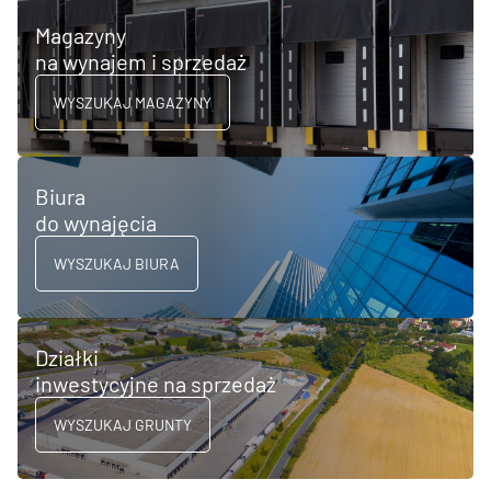
Magazyny
na wynajem i sprzedaż
WYSZUKAJ MAGAZYNY
Biura
do wynajęcia
WYSZUKAJ BIURA
Działki
inwestycyjne na sprzedaż
WYSZUKAJ GRUNTY