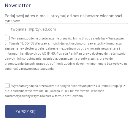
Newsletter
Podaj swój adres e-mail i otrzymuj od nas najnowsze wiadomości
rynkowe.
Wyrażam zgodę na przetwarzanie przez Axi Immo Group z siedzibą w Warszawie,
ul. Twarda 18, 00-105 Warszawa, moich danych osobowych zawartych w formularzu
zapisu na newsletter w celu i zakresie niezbędnym do otrzymywania newslettera i
informacji handlowych od AXI IMMO. Posiada Pani/Pan prawo dostępu do treści swoich
danych i ich sprostowania, usunięcia, ograniczenia przetwarzania, prawo do
przenoszenia danych, prawo do cofnięcia zgody w dowolnym momencie bez wpływu na
zgodność z prawem przetwarzania.
Wyrażam zgodę na przetwarzanie danych osobowych przez Axi Immo Group Sp. z
o.o. z siedzibą w Warszawie, ul. Twarda 18, 00-105 Warszawa, w sposób
zautomatyzowany w tym również w formie profilowania.