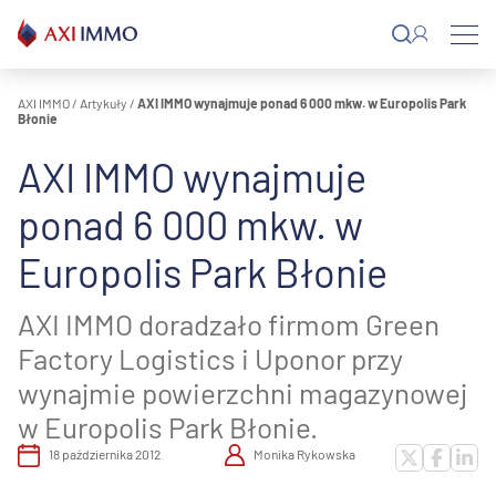
Przejdź
do
treści
AXI IMMO
/
Artykuły
/
AXI IMMO wynajmuje ponad 6 000 mkw. w Europolis Park
Błonie
AXI IMMO wynajmuje
ponad 6 000 mkw. w
Europolis Park Błonie
AXI IMMO doradzało firmom Green
Factory Logistics i Uponor przy
wynajmie powierzchni magazynowej
w Europolis Park Błonie.
18 października 2012
Monika Rykowska