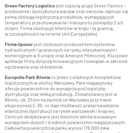
Green Factory Logistics
jest częścią grupy Green Factory –
producenta i dystrybutora warzyw oraz owoców, zajmuje się
pełną obsługą logistyczną produktów, wymagających
temperatury przechowywania i transportu pomiędzy 2 a 6
stopni. Firma obsługuje klientów w kraju i za granicą,
w szczególności na terenie Unii Europejskiej.
Firma Uponor
jest czołowym producentem systemów
hydraulicznych i grzewczych na rynku mieszkaniowym i
komercyjnym w Europie oraz Ameryce Północnej. Kluczowe
aplikacje firmy dotyczą innowacyjnych rozwiązań w zakresie
ogrzewania oraz chłodzenia.
Eu
ropolis Park Błonie
to jeden z większych kompleksów
logistycznych w okolicy Warszawy. Park magazynowy
oferuje powierzchnie do wynajęcia pod logistykę,
dystrybucję oraz lekką produkcję. Zlokalizowany jest w
Błoniu, ok. 25 km na zachód od Warszawy przy trasie
ekspresowej E-30, co daje możliwość przeprowadzania
elastycznej dystrybucji na rynek warszawski i krajowy.
Centrum dedykowane jest klientom zainteresowanym
wynajęciem dużych i średnich powierzchni magazynowych.
Całkowita powierzchnia parku wynosi 176 000 mkw.