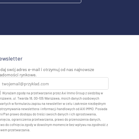
ewsletter
daj swój adres e-mail i otrzymuj od nas najnowsze
adomości rynkowe.
Wyrażam zgodę na przetwarzanie przez Axi Immo Group z siedzibą w
rszawie, ul. Twarda 18, 00-105 Warszawa, moich danych osobowych
artych w formularzu zapisu na newsletter w celu i zakresie niezbędnym
otrzymywania newslettera i informacji handlowych od AXI IMMO. Posiada
i/Pan prawo dostępu do treści swoich danych i ich sprostowania,
nięcia, ograniczenia przetwarzania, prawo do przenoszenia danych,
awo do cofnięcia zgody w dowolnym momencie bez wpływu na zgodność z
awem przetwarzania.