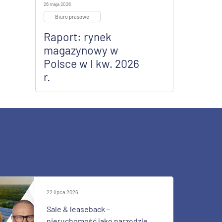
26 maja 2026
Biuro prasowe
Raport: rynek
magazynowy w
Polsce w I kw. 2026
r.
22 lipca 2026
Sale & leaseback –
nieruchomość jako narzędzie