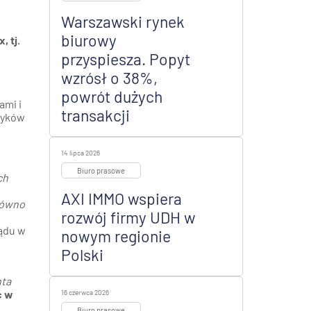
Warszawski rynek
biurowy
, tj.
przyspiesza. Popyt
wzrósł o 38%,
powrót dużych
ami i
transakcji
tryków
14 lipca 2026
Biuro prasowe
ch
AXI IMMO wspiera
arówno
rozwój firmy UDH w
ządu w
nowym regionie
Polski
nta
c w
16 czerwca 2026
Biuro prasowe