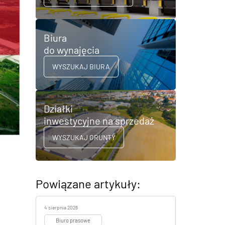
Biura
do wynajęcia
WYSZUKAJ BIURA
Działki
inwestycyjne na sprzedaż
WYSZUKAJ GRUNTY
Powiązane artykuły:
4 sierpnia 2026
Biuro prasowe