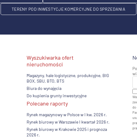
TERENY POD INWESTYCJE KOMERCYJNE DO SPRZEDANIA
Wyszukiwarka ofert
N
nieruchomości
Po
wi
Magazyny, hale logistyczne, produkcyjne, BIG
BOX, SBU, BTO, BTS
Biura do wynajęcia
Do kupienia grunty inwestycyjne
Wa
Polecane raporty
zaw
do 
Pan
Rynek magazynowy w Polsce w I kw. 2026 r.
usu
Rynek biurowy w Warszawie I kwartał 2026 r.
pr
pr
Rynek biurowy w Krakowie 2025 i prognoza
2026 r.