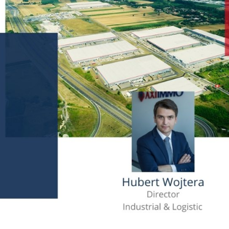
nań i okolice
ław i okolice
ków i okolice
ńsk i okolice
ecin i okolice