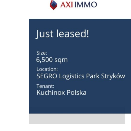
Poz
Poznaj nas –
doradcy ds.
Wroc
najmu i zakupu
magazynów, hal
logistycznych i
Kra
produkcyjnych
AXI IMMO
Gda
Szcz