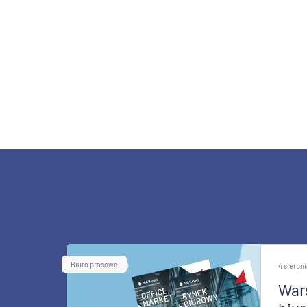
Biuro prasowe
4 sierpn
War