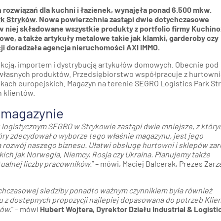
rozwiązań dla kuchni i łazienek, wynajęła ponad 6.500 mkw.
rk Stryków
. Nowa powierzchnia zastąpi dwie dotychczasowe
 niej składowane wszystkie produkty z portfolio firmy Kuchinox
towe, a także artykuły metalowe takie jak klamki, garderoby czy
ji doradzała agencja nieruchomości AXI IMMO.
ukcją, importem i dystrybucją artykułów domowych. Obecnie pod
własnych produktów. Przedsiębiorstwo współpracuje z hurtowni
rynkach europejskich. Magazyn na terenie SEGRO Logistics Park S
 klientów.
 magazynie
logistycznym SEGRO w Strykowie zastąpi dwie mniejsze, z który
ry zdecydował o wyborze tego właśnie magazynu, jest jego
na rozwój naszego biznesu. Ułatwi obsługę hurtowni i sklepów z
akich jak Norwegia, Niemcy, Rosja czy Ukraina. Planujemy także
ualnej liczby pracowników.
” – mówi, Maciej Balcerak, Prezes Zar
ychczasowej siedziby ponadto ważnym czynnikiem była również
u z dostępnych propozycji najlepiej dopasowana do potrzeb Klie
ków.
” – mówi
Hubert Wojtera, Dyrektor Działu Industrial & Logisti