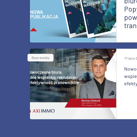
biur
Pop
pow
tran
Baza wiedzy
17 lipca
Nowoc
wspier
efekt