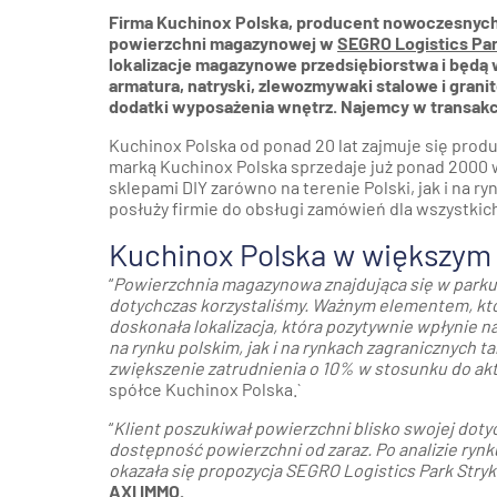
Firma Kuchinox Polska, producent nowoczesnych 
powierzchni magazynowej w
SEGRO Logistics Pa
lokalizacje magazynowe przedsiębiorstwa i będą w
armatura, natryski, zlewozmywaki stalowe i grani
dodatki wyposażenia wnętrz. Najemcy w transakc
Kuchinox Polska od ponad 20 lat zajmuje się prod
marką Kuchinox Polska sprzedaje już ponad 2000 
sklepami DIY zarówno na terenie Polski, jak i na 
posłuży firmie do obsługi zamówień dla wszystkich
Kuchinox Polska w większym
“
Powierzchnia magazynowa znajdująca się w parku 
dotychczas korzystaliśmy. Ważnym elementem, któ
doskonała lokalizacja, która pozytywnie wpłynie 
na rynku polskim, jak i na rynkach zagranicznych t
zwiększenie zatrudnienia o 10% w stosunku do akt
spółce Kuchinox Polska.`
“
Klient poszukiwał powierzchni blisko swojej dot
dostępność powierzchni od zaraz. Po analizie rynk
okazała się propozycja SEGRO Logistics Park Stry
AXI IMMO.