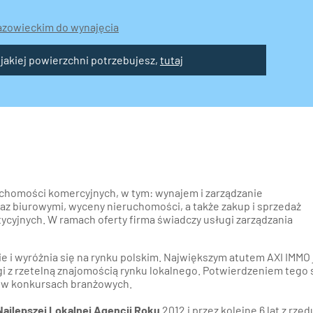
zowieckim do wynajęcia
 jakiej powierzchni potrzebujesz,
tutaj
uchomości komercyjnych, w tym: wynajem i zarządzanie
z biurowymi, wyceny nieruchomości, a także zakup i sprzedaż
cyjnych. W ramach oferty firma świadczy usługi zarządzania
ie i wyróżnia się na rynku polskim. Największym atutem AXI IMMO 
z rzetelną znajomością rynku lokalnego. Potwierdzeniem tego 
y w konkursach branżowych.
Najlepszej Lokalnej Agencji Roku
2012 i przez kolejne 6 lat z rzęd