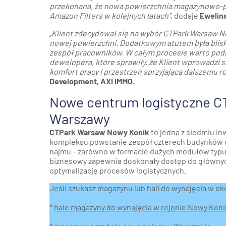
przekonana, że nowa powierzchnia magazynowo-pr
Amazon Filters w kolejnych latach”
, dodaje
Ewelin
„
Klient zdecydował się na wybór CTPark Warsaw N
nowej powierzchni. Dodatkowym atutem była blisko
zespół pracowników. W całym procesie warto podkr
dewelopera, które sprawiły, że Klient wprowadzi
komfort pracy i przestrzeń sprzyjającą dalszemu 
Development, AXI IMMO.
Nowe centrum logistyczne C
Warszawy
CTPark Warsaw Nowy Konik
to jedna z siedmiu in
kompleksu powstanie zespół czterech budynków o
najmu – zarówno w formacie dużych modułów typu 
biznesowy zapewnia doskonały dostęp do głównych
optymalizację procesów logistycznych.
Jeśli szukasz magazynu lub hali do wynajęcia w okol
*
hale magazyny do wynajęcia w rejonie Nowy Koni