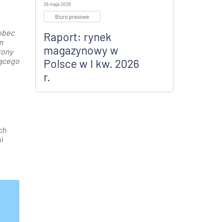
26 maja 2026
.
Biuro prasowe
obec
Raport: rynek
m
magazynowy w
rony
jącego
Polsce w I kw. 2026
r.
ch
i