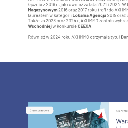
łącznie z 2019 r., jak również za lata 2021 i 2024.
Magazynowym
2016 oraz 2017 roku trafił do AXI I
laureatem w kategorii
Lokalna Agencja
2019 oraz 
Także za 2023 oraz 2024 r. AXI IMMO została wybr
Wschodniej
w konkursie
CEEQA
.
Również w 2024 roku AXI IMMO otrzymała tytuł
Dor
Biuro prasowe
4 sierpn
War