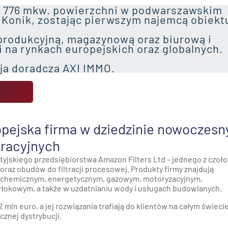
2 776 mkw. powierzchni w podwarszawskim
onik, zostając pierwszym najemcą obiekt
 produkcyjną, magazynową oraz biurową i
i na rynkach europejskich oraz globalnych.
cja doradcza AXI IMMO.
opejska firma w dziedzinie nowoczesn
tracyjnych
rytyjskiego przedsiębiorstwa Amazon Filters Ltd – jednego z czoł
az obudów do filtracji procesowej. Produkty firmy znajdują
rochemicznym, energetycznym, gazowym, motoryzacyjnym,
okowym, a także w uzdatnianiu wody i usługach budowlanych.
mln euro, a jej rozwiązania trafiają do klientów na całym świeci
cznej dystrybucji.