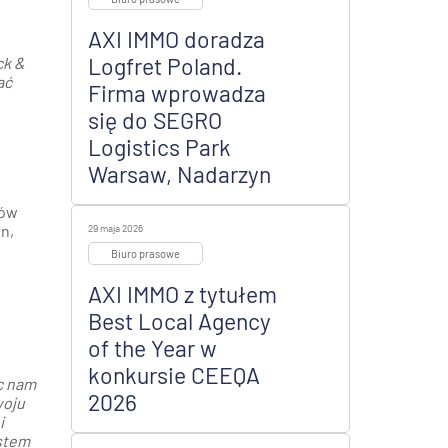
AXI IMMO doradza
Logfret Poland.
ck &
ać
Firma wprowadza
się do SEGRO
Logistics Park
Warsaw, Nadarzyn
dów
n,
29 maja 2026
Biuro prasowe
AXI IMMO z tytułem
Best Local Agency
of the Year w
konkursie CEEQA
ąc nam
2026
woju
i
stem