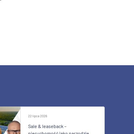
22 lipca 2026
Sale & leaseback –
nieruchomość jako narzędzie