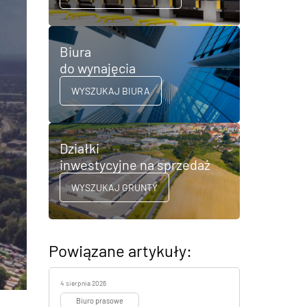
Biura
do wynajęcia
WYSZUKAJ BIURA
Działki
inwestycyjne na sprzedaż
WYSZUKAJ GRUNTY
Powiązane artykuły:
4 sierpnia 2026
Biuro prasowe