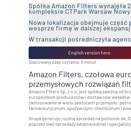
Spółka Amazon Filters wynajęła 
kompleksie CTPark Warsaw Nowy K
Nowa lokalizacja obejmuje część
wesprze firmę w dalszej ekspansj
W transakcji pośredniczyła agen
English version here
Szacowany czas czytania:
6
minut
Amazon Filters, czołowa eur
przemysłowych rozwiązań fil
Amazon Filters Sp. z o.o. jest spółką zależną od b
europejskich producentów i dostawców wkładów or
zastosowanie w wielu sektorach przemysłu: pet
farmaceutycznym, spożywczym, chemicznym i powł
Grupa generuje roczną sprzedaż na poziomie ok. 52 
poprzez sieć sprzedaży bezpośredniej i specjalisty