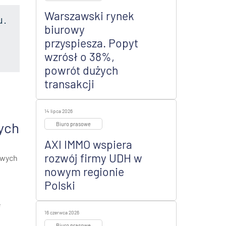
Warszawski rynek
u.
biurowy
przyspiesza. Popyt
wzrósł o 38%,
powrót dużych
transakcji
14 lipca 2026
ych
Biuro prasowe
AXI IMMO wspiera
rozwój firmy UDH w
owych
nowym regionie
Polski
e
16 czerwca 2026
Biuro prasowe