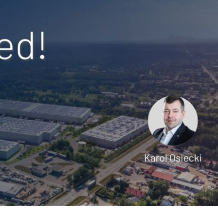
nań i okolice
ław i okolice
ków i okolice
ńsk i okolice
ecin i okolice