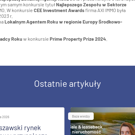
 W tym samym konkursie tytuł
Najlepszego Zespołu w Sektorze
MMO. W konkursie
CEE Investment Awards
firma AXI IMMO była
2023 r.
ana
Lokalnym Agentem Roku w regionie Europy Środkowo-
adcy Roku
w konkursie
Prime Property Prize 2024
.
Ostatnie artykuły
Baza wiedzy
ia 2026
szawski rynek