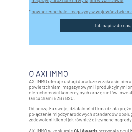
*
magazyny oraz hale na wynajem w Warszawie
*
nowoczesne hale i magazyny w województwie ma
lub napisz do nas,
O AXI IMMO
AXI IMMO oferuje usługi doradcze w zakresie nier
powierzchniami magazynowymi i produkcyjnymi ora
nieruchomości komercyjnych oraz gruntów inwesty
łańcuchami B2B i B2C.
Od początku swojej działalności firma działa prężn
połączenie międzynarodowych standardów obsługi 
zadowoleni klienci jak również otrzymane nagrod
AXI IMMO w konkursie
CiJ Awards
otrzymała tytuł