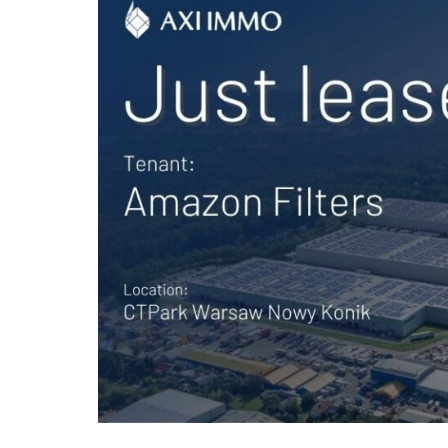
Poz
Poznaj nas –
doradcy ds.
Wroc
najmu i zakupu
magazynów, hal
logistycznych i
Kra
produkcyjnych
AXI IMMO
Gda
Szcz