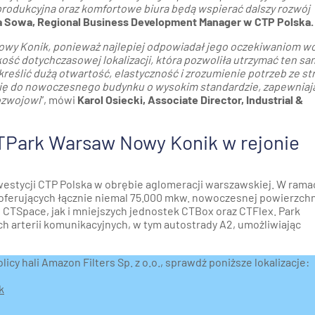
odukcyjna oraz komfortowe biura będą wspierać dalszy rozwój
a Sowa, Regional Business Development Manager w CTP Polska
owy Konik, ponieważ najlepiej odpowiadał jego oczekiwaniom w
ść dotychczasowej lokalizacji, która pozwoliła utrzymać ten sa
eślić dużą otwartość, elastyczność i zrozumienie potrzeb ze st
 się do nowoczesnego budynku o wysokim standardzie, zapewnia
rozwojowi
”, mówi
Karol Osiecki, Associate Director, Industrial &
TPark Warsaw Nowy Konik w rejonie
westycji CTP Polska w obrębie aglomeracji warszawskiej. W rama
ferujących łącznie niemal 75.000 mkw. nowoczesnej powierzchn
CTSpace, jak i mniejszych jednostek CTBox oraz CTFlex. Park
 arterii komunikacyjnych, w tym autostrady A2, umożliwiając
icy hali Amazon Filters Sp. z o.o., sprawdź poniższe lokalizacje:
k