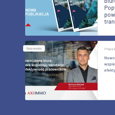
biur
Pop
pow
tran
Baza wiedzy
17 lipca
Nowoc
wspier
efekt