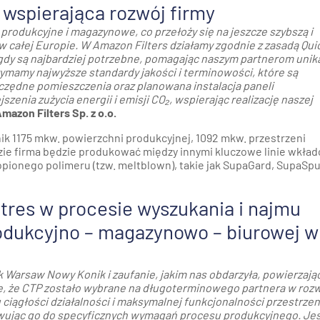
 wspierająca rozwój firmy
produkcyjne i magazynowe, co przełoży się na jeszcze szybszą i
 w całej Europie. W Amazon Filters działamy zgodnie z zasadą Qui
, gdy są najbardziej potrzebne, pomagając naszym partnerom unik
zymamy najwyższe standardy jakości i terminowości, które są
zędne pomieszczenia oraz planowana instalacja paneli
zenia zużycia energii i emisji CO₂, wspierając realizację naszej
azon Filters Sp. z o.o.
k 1175 mkw. powierzchni produkcyjnej, 1092 mkw. przestrzeni
ie firma będzie produkować między innymi kluczowe linie wkła
pionego polimeru (tzw. meltblown), takie jak SupaGard, SupaSpu
tres w procesie wyszukania i najmu
odukcyjno – magazynowo – biurowej w
k Warsaw Nowy Konik i zaufanie, jakim nas obdarzyła, powierzaj
ię, że CTP zostało wybrane na długoterminowego partnera w roz
ciągłości działalności i maksymalnej funkcjonalności przestrzen
wując go do specyficznych wymagań procesu produkcyjnego. Je