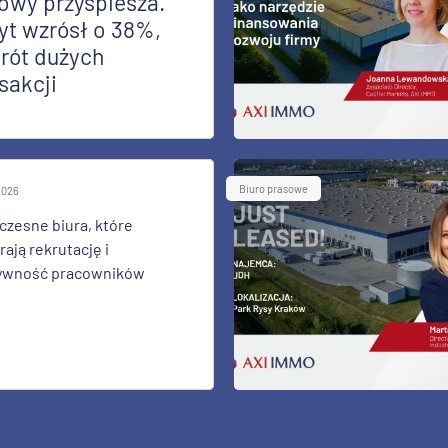
owy przyspiesza.
yt wzrósł o 38%,
rót dużych
sakcji
Biuro prasowe
 2026
zesne biura, które
ają rekrutację i
ywność pracowników