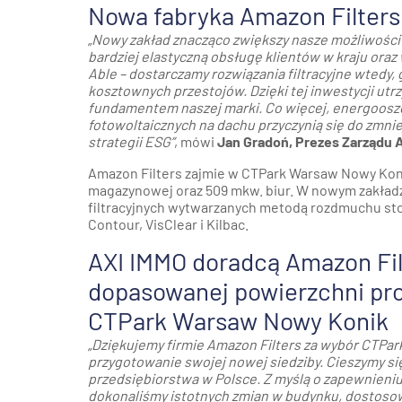
Nowa fabryka Amazon Filters
„Nowy zakład znacząco zwiększy nasze możliwości 
bardziej elastyczną obsługę klientów w kraju oraz
Able – dostarczamy rozwiązania filtracyjne wtedy
kosztownych przestojów. Dzięki tej inwestycji utr
fundamentem naszej marki. Co więcej, energooszc
fotowoltaicznych na dachu przyczynią się do zmniejs
strategii ESG”
, mówi
Jan Gradoń, Prezes Zarządu Am
Amazon Filters zajmie w CTPark Warsaw Nowy Koni
magazynowej oraz 509 mkw. biur. W nowym zakładz
filtracyjnych wytwarzanych metodą rozdmuchu sto
Contour, VisClear i Kilbac.
AXI IMMO doradcą Amazon Fil
dopasowanej powierzchni pr
CTPark Warsaw Nowy Konik
„Dziękujemy firmie Amazon Filters za wybór CTPar
przygotowanie swojej nowej siedziby. Cieszymy s
przedsiębiorstwa w Polsce. Z myślą o zapewnieniu 
dokonaliśmy istotnych zmian w budynku, dostoso