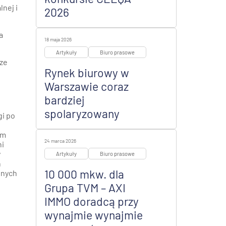
nej i
2026
a
18 maja 2026
Artykuły
Biuro prasowe
 ze
Rynek biurowy w
Warszawie coraz
bardziej
spolaryzowany
gi po
rm
24 marca 2026
ni
y
Artykuły
Biuro prasowe
h
10 000 mkw. dla
lnych
Grupa TVM – AXI
IMMO doradcą przy
wynajmie wynajmie