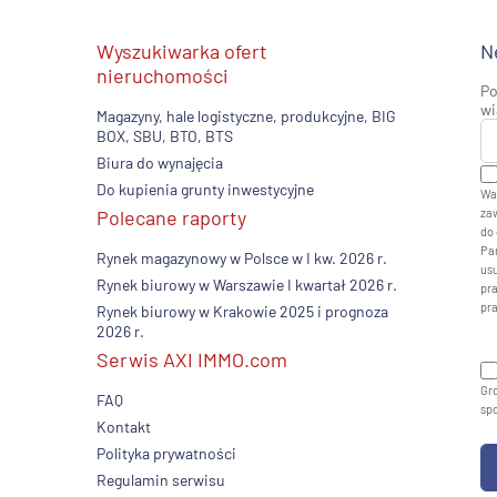
Wyszukiwarka ofert
N
nieruchomości
Po
wi
Magazyny, hale logistyczne, produkcyjne, BIG
BOX, SBU, BTO, BTS
Biura do wynajęcia
Do kupienia grunty inwestycyjne
Wa
Polecane raporty
zaw
do 
Pan
Rynek magazynowy w Polsce w I kw. 2026 r.
usu
Rynek biurowy w Warszawie I kwartał 2026 r.
pr
pr
Rynek biurowy w Krakowie 2025 i prognoza
2026 r.
Serwis AXI IMMO.com
Gro
FAQ
sp
Kontakt
Polityka prywatności
Regulamin serwisu