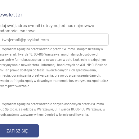
ewsletter
daj swój adres e-mail i otrzymuj od nas najnowsze
adomości rynkowe.
Wyrażam zgodę na przetwarzanie przez Axi Immo Group z siedzibą w
rszawie, ul. Twarda 18, 00-105 Warszawa, moich danych osobowych
artych w formularzu zapisu na newsletter w celu i zakresie niezbędnym
otrzymywania newslettera i informacji handlowych od AXI IMMO. Posiada
i/Pan prawo dostępu do treści swoich danych i ich sprostowania,
nięcia, ograniczenia przetwarzania, prawo do przenoszenia danych,
awo do cofnięcia zgody w dowolnym momencie bez wpływu na zgodność z
awem przetwarzania.
Wyrażam zgodę na przetwarzanie danych osobowych przez Axi Immo
up Sp. z o.o. z siedzibą w Warszawie, ul. Twarda 18, 00-105 Warszawa, w
osób zautomatyzowany w tym również w formie profilowania.