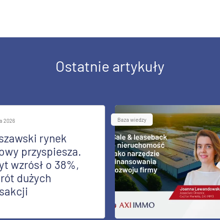
Ostatnie artykuły
Baza wiedzy
ia 2026
szawski rynek
owy przyspiesza.
yt wzrósł o 38%,
rót dużych
sakcji