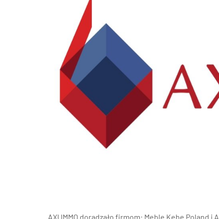
Poz
Poznaj nas –
doradcy ds.
Wroc
najmu i zakupu
magazynów, hal
logistycznych i
Kra
produkcyjnych
AXI IMMO
Gda
Szcz
AXI IMMO doradzało firmom: Meble Kebe Poland i A