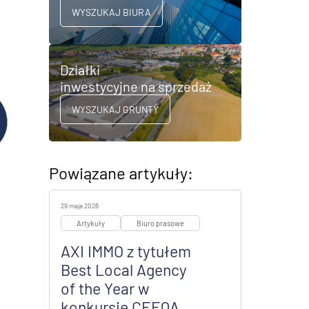
WYSZUKAJ BIURA
Działki
inwestycyjne na sprzedaż
WYSZUKAJ GRUNTY
Powiązane artykuły:
29 maja 2026
Artykuły
Biuro prasowe
AXI IMMO z tytułem
Best Local Agency
of the Year w
konkursie CEEQA