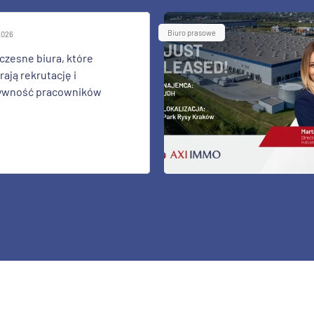
Biuro prasowe
 2026
zesne biura, które
ają rekrutację i
ywność pracowników