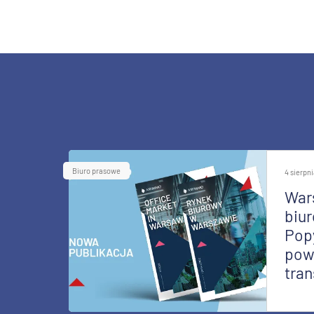
Biuro prasowe
4 sierpn
War
biur
Pop
pow
tran