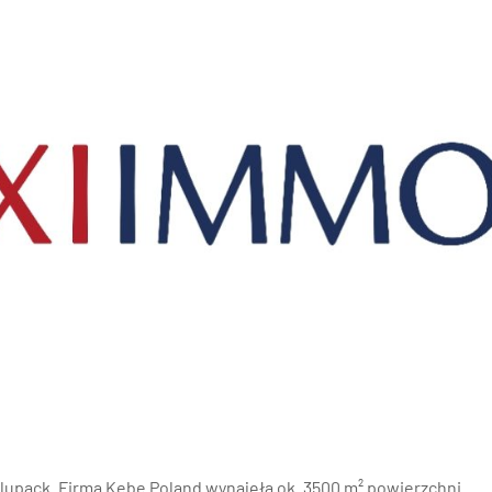
nań i okolice
ław i okolice
ków i okolice
ńsk i okolice
ecin i okolice
lupack. Firma Kebe Poland wynajęła ok. 3500 m² powierzchni