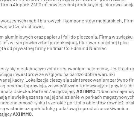
 firma Alupack 2400 m² powierzchni produkcyjnej, biurowo-socjal
owoczesnych mebli biurowych i komponentów meblarskich. Firm
rowej w Częstochowie.
 aluminiowych oraz papieru i foli do pieczenia. Firma w związku
 m², w tym powierzchni produkcyjnej, biurowo-socjalnej i plac
jęta od prywatnej firmy Endmar Co Edmund Niemiec.
ieszy się niesłabnącym zainteresowaniem najemców. Jest to dru
yciąga inwestorów ze względu na bardzo dobre warunki
wanej kadry. Lokalizacja cieszy się zainteresowaniem zarówno fi
y aglomeracji sprawiają, że współczynnik niewynajętej powierzch
a Renata Osiecka, Partner Zarządzający
AXI IMMO.
“Obecnie najemc
ają niewielką szansę na jej znalezienie w parkach magazynowyc
ała znajomość rynku i szerokie portfolio obiektów również loka
 są w stanie uzupełnić lukę podażową i sprostać oczekiwaniom
zający
AXI IMMO.