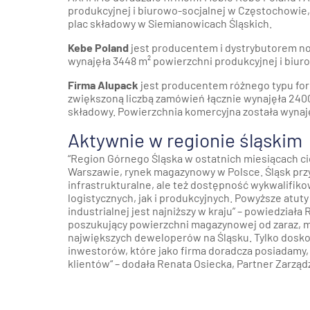
produkcyjnej i biurowo-socjalnej w Częstochowie,
plac składowy w Siemianowicach Śląskich.
Kebe Poland
jest producentem i dystrybutorem n
wynajęła 3448 m² powierzchni produkcyjnej i biu
Firma Alupack
jest producentem różnego typu form
zwiększoną liczbą zamówień łącznie wynajęła 2400
składowy. Powierzchnia komercyjna została wyna
Aktywnie w regionie śląskim
“Region Górnego Śląska w ostatnich miesiącach c
Warszawie, rynek magazynowy w Polsce. Śląsk prz
infrastrukturalne, ale też dostępność wykwalifiko
logistycznych, jak i produkcyjnych. Powyższe atut
industrialnej jest najniższy w kraju” – powiedział
poszukujący powierzchni magazynowej od zaraz, m
największych deweloperów na Śląsku. Tylko doskon
inwestorów, które jako firma doradcza posiadamy,
klientów“ – dodała Renata Osiecka, Partner Zarząd