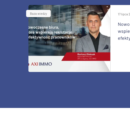
Baza wiedzy
17 lipca
Nowoc
wspier
efekt