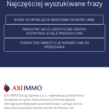
Najczęściej wyszukiwane frazy
BIURA DO WYNAJĘCIA WARSZAWA KRAKÓW I INNE
MAGAZYNY HALE LOGISTYCZNE CENTRA
DYSTRYBUCJI HALE PRODUKCYJNE
TERENY POD INWESTYCJE KOMERCYJNE DO
SPRZEDANIA
AXI IMMO Group Spółka z o.o. największa polska firma
doradcza na rynku nieruchomości komercyjnych
oferująca profesjonalne pośrednictwo i usługi obrotu
nieruchomościami komercyjnymi w Polsce i na