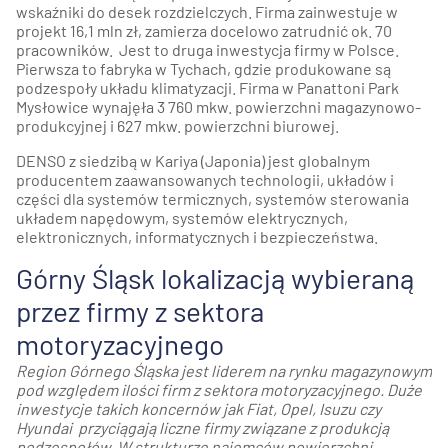
wskaźniki do desek rozdzielczych. Firma zainwestuje w
projekt 16,1 mln zł, zamierza docelowo zatrudnić ok. 70
pracowników. Jest to druga inwestycja firmy w Polsce.
Pierwsza to fabryka w Tychach, gdzie produkowane są
podzespoły układu klimatyzacji. Firma w Panattoni Park
Mysłowice wynajęła 3 760 mkw. powierzchni magazynowo-
produkcyjnej i 627 mkw. powierzchni biurowej.
DENSO z siedzibą w Kariya (Japonia) jest globalnym
producentem zaawansowanych technologii, układów i
części dla systemów termicznych, systemów sterowania
układem napędowym, systemów elektrycznych,
elektronicznych, informatycznych i bezpieczeństwa.
Górny Śląsk lokalizacją wybieraną
przez firmy z sektora
motoryzacyjnego
Region Górnego Śląska jest liderem na rynku magazynowym
pod względem ilości firm z sektora motoryzacyjnego. Duże
inwestycje takich koncernów jak Fiat, Opel, Isuzu czy
Hyundai przyciągają liczne firmy związane z produkcją
podzespołów. W strukturze najemców powierzchni