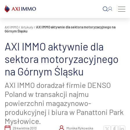
Przejdź
do
treści
AXI IMMO
/
Artykuły
/
AXI IMMO aktywnie dla sektora motoryzacyjnego na
Górnym Śląsku
AXI IMMO aktywnie dla
sektora motoryzacyjnego
na Górnym Śląsku
AXI IMMO doradzał firmie DENSO
Poland w transakcji najmu
powierzchni magazynowo-
produkcyjnej i biura w Panattoni Park
Mysłowice.
29 kwietnia 2013
Monika Rykowska