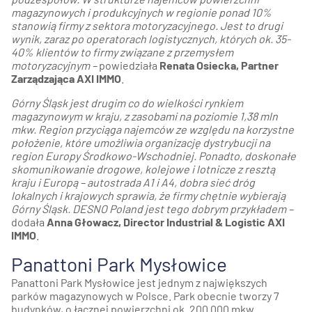
magazynowych i produkcyjnych w regionie ponad 10%
stanowią firmy z sektora motoryzacyjnego. Jest to drugi
wynik, zaraz po operatorach logistycznych, których ok. 35-
40% klientów to firmy związane z przemysłem
motoryzacyjnym –
powiedziała
Renata Osiecka, Partner
Zarządzająca AXI IMMO
.
Górny Śląsk jest drugim co do wielkości rynkiem
magazynowym w kraju, z zasobami na poziomie 1,38 mln
mkw. Region przyciąga najemców ze względu na korzystne
położenie, które umożliwia organizację dystrybucji na
region Europy Środkowo-Wschodniej. Ponadto, doskonałe
skomunikowanie drogowe, kolejowe i lotnicze z resztą
kraju i Europą – autostrada A1 i A4, dobra sieć dróg
lokalnych i krajowych sprawia, że firmy chętnie wybierają
Górny Śląsk. DESNO Poland jest tego dobrym przykładem –
dodała
Anna Głowacz, Director Industrial & Logistic AXI
IMMO
.
Panattoni Park Mysłowice
Panattoni Park Mysłowice jest jednym z największych
parków magazynowych w Polsce. Park obecnie tworzy 7
budynków, o łącznej powierzchni ok. 200 000 mkw.