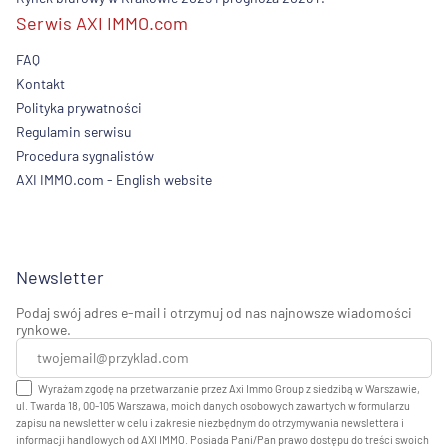
Serwis AXI IMMO.com
FAQ
Kontakt
Polityka prywatności
Regulamin serwisu
Procedura sygnalistów
AXI IMMO.com - English website
Newsletter
Podaj swój adres e-mail i otrzymuj od nas najnowsze wiadomości
rynkowe.
Wyrażam zgodę na przetwarzanie przez Axi Immo Group z siedzibą w Warszawie,
ul. Twarda 18, 00-105 Warszawa, moich danych osobowych zawartych w formularzu
zapisu na newsletter w celu i zakresie niezbędnym do otrzymywania newslettera i
informacji handlowych od AXI IMMO. Posiada Pani/Pan prawo dostępu do treści swoich