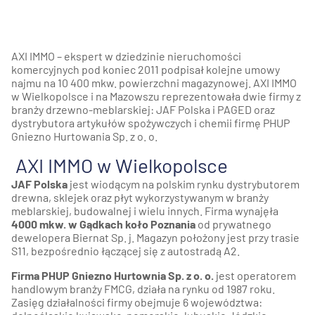
AXI IMMO – ekspert w dziedzinie nieruchomości
komercyjnych pod koniec 2011 podpisał kolejne umowy
najmu na 10 400 mkw. powierzchni magazynowej. AXI IMMO
w Wielkopolsce i na Mazowszu reprezentowała dwie firmy z
branży drzewno-meblarskiej: JAF Polska i PAGED oraz
dystrybutora artykułów spożywczych i chemii firmę PHUP
Gniezno Hurtowania Sp. z o. o.
AXI IMMO w Wielkopolsce
JAF Polska
jest wiodącym na polskim rynku dystrybutorem
drewna, sklejek oraz płyt wykorzystywanym w branży
meblarskiej, budowalnej i wielu innych. Firma wynajęła
4000 mkw. w Gądkach koło Poznania
od prywatnego
dewelopera Biernat Sp. j. Magazyn położony jest przy trasie
S11, bezpośrednio łączącej się z autostradą A2.
Firma PHUP Gniezno
Hurtownia Sp. z o. o.
jest operatorem
handlowym branży FMCG, działa na rynku od 1987 roku.
Zasięg działalności firmy obejmuje 6 województwa: