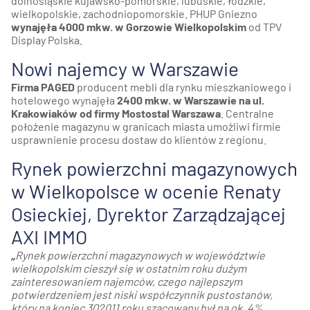
dolnośląskie kujawsko-pomorskie, lubuskie, łódzkie,
wielkopolskie, zachodniopomorskie. PHUP Gniezno
wynajęła 4000 mkw. w Gorzowie Wielkopolskim
od TPV
Display Polska.
Nowi najemcy w Warszawie
Firma PAGED
producent mebli dla rynku mieszkaniowego i
hotelowego wynajęła
2400 mkw. w Warszawie na ul.
Krakowiaków od firmy Mostostal Warszawa
. Centralne
położenie magazynu w granicach miasta umożliwi firmie
usprawnienie procesu dostaw do klientów z regionu.
Rynek powierzchni magazynowych
w Wielkopolsce w ocenie Renaty
Osieckiej, Dyrektor Zarządzającej
AXI IMMO
„
Rynek powierzchni magazynowych w województwie
wielkopolskim cieszył się
w ostatnim roku dużym
zainteresowaniem najemców, czego najlepszym
potwierdzeniem jest niski współczynnik pustostanów,
który na koniec 3Q2011 roku szacowany był na ok. 4%.