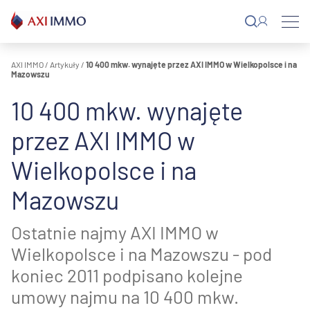
Przejdź
do
treści
AXI IMMO
/
Artykuły
/
10 400 mkw. wynajęte przez AXI IMMO w Wielkopolsce i na
Mazowszu
10 400 mkw. wynajęte
przez AXI IMMO w
Wielkopolsce i na
Mazowszu
Ostatnie najmy AXI IMMO w
Wielkopolsce i na Mazowszu - pod
koniec 2011 podpisano kolejne
umowy najmu na 10 400 mkw.