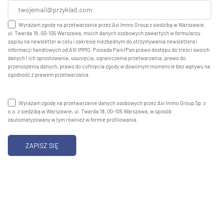
Wyrażam zgodę na przetwarzanie przez Axi Immo Group z siedzibą w Warszawie,
ul. Twarda 18, 00-105 Warszawa, moich danych osobowych zawartych w formularzu
zapisu na newsletter w celu i zakresie niezbędnym do otrzymywania newslettera i
informacji handlowych od AXI IMMO. Posiada Pani/Pan prawo dostępu do treści swoich
danych i ich sprostowania, usunięcia, ograniczenia przetwarzania, prawo do
przenoszenia danych, prawo do cofnięcia zgody w dowolnym momencie bez wpływu na
zgodność z prawem przetwarzania.
Wyrażam zgodę na przetwarzanie danych osobowych przez Axi Immo Group Sp. z
o.o. z siedzibą w Warszawie, ul. Twarda 18, 00-105 Warszawa, w sposób
zautomatyzowany w tym również w formie profilowania.