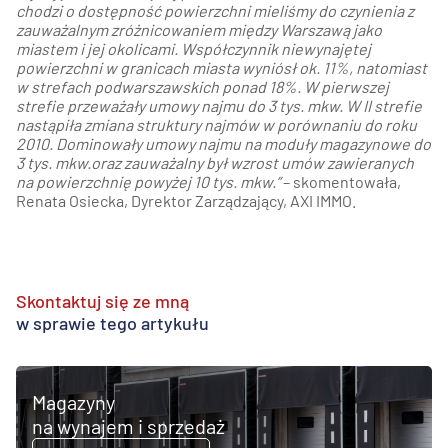
chodzi o dostępność powierzchni mieliśmy do czynienia z
zauważalnym zróżnicowaniem między Warszawą jako
miastem i jej okolicami. Współczynnik niewynajętej
powierzchni w granicach miasta wyniósł ok. 11%, natomiast
w strefach podwarszawskich ponad 18%. W pierwszej
strefie przeważały umowy najmu do 3 tys. mkw. W II strefie
nastąpiła zmiana struktury najmów w porównaniu do roku
2010. Dominowały umowy najmu na moduły magazynowe do
3 tys. mkw.oraz zauważalny był wzrost umów zawieranych
na powierzchnię powyżej 10 tys. mkw.”
– skomentowała,
Renata Osiecka, Dyrektor Zarządzający, AXI IMMO.
Skontaktuj się ze mną
w sprawie tego artykułu
Magazyny
na wynajem i sprzedaż