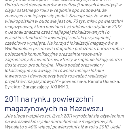
Ostrożność deweloperów w realizacji nowych inwestycji w
ciągu ostatniego roku w regionie spowodowała, że
znacząco zmniejszyła się
podaż. Szacuje się, że w woj.
wielkopolskim w budowie jest ok. 70 tys. mkw. powierzchni
magazynowej, która powinna być oddana do użytku w 2012
r. Jednak znaczna cześć najlepiej zlokalizowanych i o
wysokim standardzie inwestycji została przynajmniej
częściowo wynajęta. Na korzyść lokalizacji magazynów w
Wielkopolsce przemawia dogodne położenie, bardzo dobre
połączenia komunikacyjne oraz zainteresowanie
zagranicznych inwestorów, którzy w regionie lokują centra
dostawczo-produkcyjne. Niska podaż oraz walory
lokalizacyjne sprawiają, że również mniejsi lokalni
inwestorzy i deweloperzy będę rozważać realizację
projektów magazynowych”
– powiedziała, Renata Osiecka,
Dyrektor Zarządzający, AXI IMMO.
2011 na rynku powierzchni
magazynowych na Mazowszu
„Nie ulega wątpliwości, iż rok 2011 wyróżniał się ożywieniem
na warszawskim rynku nieruchomości magazynowych.
Wynajęto o 40% więcej powierzchni niż w roku 2010. Jeśli