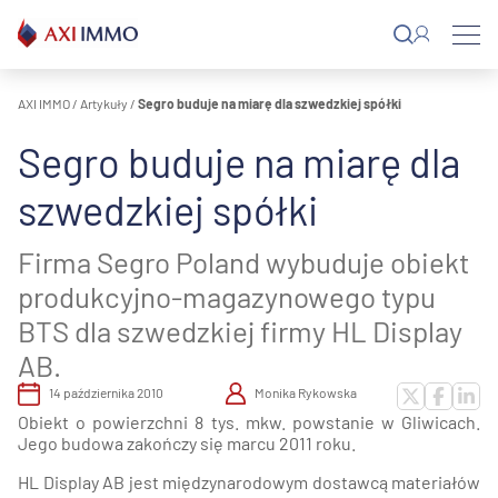
Przejdź
do
treści
AXI IMMO
/
Artykuły
/
Segro buduje na miarę dla szwedzkiej spółki
Segro buduje na miarę dla
szwedzkiej spółki
Firma Segro Poland wybuduje obiekt
produkcyjno-magazynowego typu
BTS dla szwedzkiej firmy HL Display
AB.
14 października 2010
Monika Rykowska
Obiekt o powierzchni 8 tys. mkw. powstanie w Gliwicach.
Jego budowa zakończy się marcu 2011 roku.
HL Display AB jest międzynarodowym dostawcą materiałów