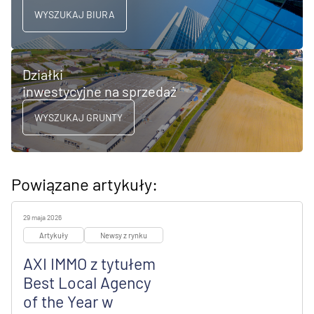
WYSZUKAJ BIURA
Działki
inwestycyjne na sprzedaż
WYSZUKAJ GRUNTY
Powiązane artykuły:
29 maja 2026
Artykuły
Newsy z rynku
AXI IMMO z tytułem
Best Local Agency
of the Year w