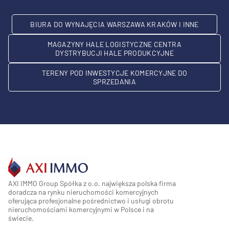
BIURA DO WYNAJĘCIA WARSZAWA KRAKÓW I INNE
MAGAZYNY HALE LOGISTYCZNE CENTRA
DYSTRYBUCJI HALE PRODUKCYJNE
TERENY POD INWESTYCJE KOMERCYJNE DO
SPRZEDANIA
AXI IMMO Group Spółka z o.o. największa polska firma
doradcza na rynku nieruchomości komercyjnych
oferująca profesjonalne pośrednictwo i usługi obrotu
nieruchomościami komercyjnymi w Polsce i na
świecie.