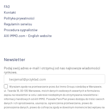
FAQ
Kontakt
Polityka prywatności
Regulamin serwisu
Procedura sygnalistów
AXI IMMO.com - English website
Newsletter
Podaj swój adres e-mail i otrzymuj od nas najnowsze wiadomości
rynkowe.
Wyrażam zgodę na przetwarzanie przez Axi Immo Group z siedzibą w Warszawie,
ul. Twarda 18, 00-105 Warszawa, moich danych osobowych zawartych w formularzu
zapisu na newsletter w celu i zakresie niezbędnym do otrzymywania newslettera i
informacji handlowych od AXI IMMO. Posiada Pani/Pan prawo dostępu do treści swoich
danych i ich sprostowania, usunięcia, ograniczenia przetwarzania, prawo do
przenoszenia danych, prawo do cofnięcia zgody w dowolnym momencie bez wpływu na