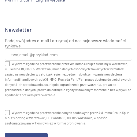
Newsletter
Podaj swój adres e-mail i otrzymuj od nas najnowsze wiadomości
rynkowe.
Wyrażam zgodę na przetwarzanie przez Axi Immo Group z siedzibą w Warszawie,
ul. Twarda 18, 00-105 Warszawa, moich danych osobowych zawartych w formularzu
zapisu na newsletter w celu i zakresie niezbędnym do otrzymywania newslettera i
informacji handlowych od AXI IMMO. Posiada Pani/Pan prawo dostępu do treści swoich
danych i ich sprostowania, usunięcia, ograniczenia przetwarzania, prawo do
przenoszenia danych, prawo do cofnięcia zgody w dowolnym momencie bez wpływu na
zgodność z prawem przetwarzania.
Wyrażam zgodę na przetwarzanie danych osobowych przez Axi Immo Group Sp. z
o.o. z siedzibą w Warszawie, ul. Twarda 18, 00-105 Warszawa, w sposób
zautomatyzowany w tym również w formie profilowania.