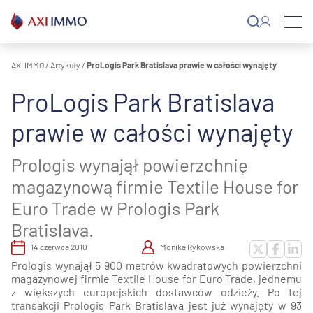
Przejdź
do
treści
AXI IMMO
/
Artykuły
/
ProLogis Park Bratislava prawie w całości wynajęty
ProLogis Park Bratislava
prawie w całości wynajęty
Prologis wynajął powierzchnię
magazynową firmie Textile House for
Euro Trade w Prologis Park
Bratislava.
14 czerwca 2010
Monika Rykowska
Prologis wynajął 5 900 metrów kwadratowych powierzchni
magazynowej firmie Textile House for Euro Trade, jednemu
z większych europejskich dostawców odzieży. Po tej
transakcji Prologis Park Bratislava jest już wynajęty w 93