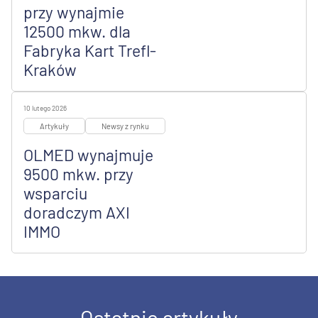
przy wynajmie
12500 mkw. dla
Fabryka Kart Trefl-
Kraków
10 lutego 2026
Artykuły
Newsy z rynku
OLMED wynajmuje
9500 mkw. przy
wsparciu
doradczym AXI
IMMO
Ostatnie artykuły