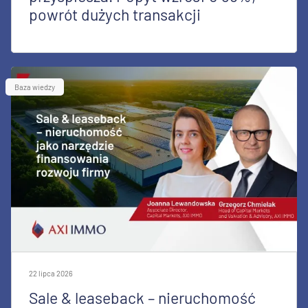
powrót dużych transakcji
Baza wiedzy
22 lipca 2026
Sale & leaseback – nieruchomość