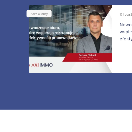
Baza wiedzy
17 lipca
Nowoc
wspier
efekt