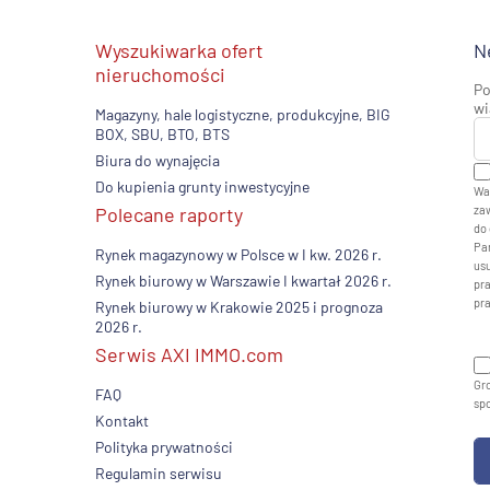
Wyszukiwarka ofert
N
nieruchomości
Po
wi
Magazyny, hale logistyczne, produkcyjne, BIG
BOX, SBU, BTO, BTS
Biura do wynajęcia
Do kupienia grunty inwestycyjne
Wa
Polecane raporty
zaw
do 
Pan
Rynek magazynowy w Polsce w I kw. 2026 r.
usu
Rynek biurowy w Warszawie I kwartał 2026 r.
pr
pr
Rynek biurowy w Krakowie 2025 i prognoza
2026 r.
Serwis AXI IMMO.com
Gro
FAQ
sp
Kontakt
Polityka prywatności
Regulamin serwisu