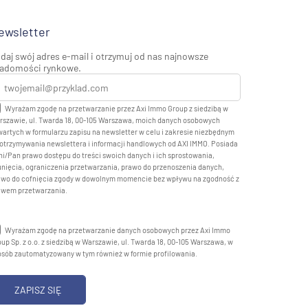
ewsletter
daj swój adres e-mail i otrzymuj od nas najnowsze
adomości rynkowe.
Wyrażam zgodę na przetwarzanie przez Axi Immo Group z siedzibą w
rszawie, ul. Twarda 18, 00-105 Warszawa, moich danych osobowych
artych w formularzu zapisu na newsletter w celu i zakresie niezbędnym
otrzymywania newslettera i informacji handlowych od AXI IMMO. Posiada
i/Pan prawo dostępu do treści swoich danych i ich sprostowania,
nięcia, ograniczenia przetwarzania, prawo do przenoszenia danych,
awo do cofnięcia zgody w dowolnym momencie bez wpływu na zgodność z
awem przetwarzania.
Wyrażam zgodę na przetwarzanie danych osobowych przez Axi Immo
up Sp. z o.o. z siedzibą w Warszawie, ul. Twarda 18, 00-105 Warszawa, w
osób zautomatyzowany w tym również w formie profilowania.