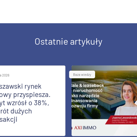
Ostatnie artykuły
Baza wiedzy
ia 2026
szawski rynek
owy przyspiesza.
yt wzrósł o 38%,
rót dużych
sakcji