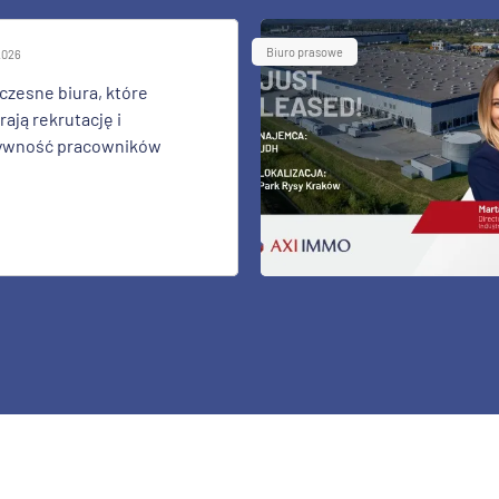
Biuro prasowe
 2026
zesne biura, które
ają rekrutację i
ywność pracowników