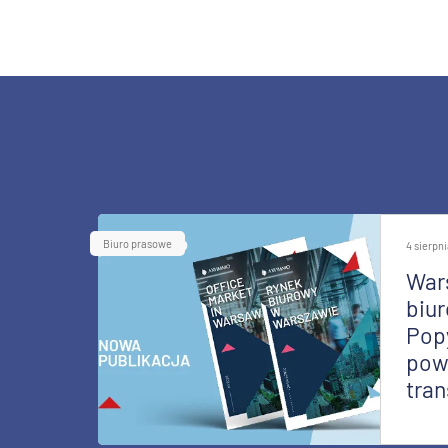
Biuro prasowe
4 sierpn
War
biur
Pop
pow
tran