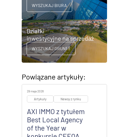
WYSZUKAJ BIURA
Działki
inwestycyjne na sprzedaż
WYSZUKAJ GRUNTY
Powiązane artykuły:
29 maja 2026
Artykuły
Newsy z rynku
AXI IMMO z tytułem
Best Local Agency
of the Year w
konkursie CEEQA