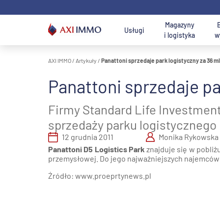
Przejdź
do
treści
Magazyny
Usługi
i logistyka
w
AXI IMMO
/
Artykuły
/
Panattoni sprzedaje park logistyczny za 36 m
Na wynajem ma
Lokalizacja
Panattoni sprzedaje pa
Usługi AXI IMMO
Magazyny i hale
Wyszukaj
Działki na
U
B
Wyszukiwark
Szuka
do wynajęcia
najlepsze biuro
sprzedaż
p
W
Firmy Standard Life Investment
Usługi
Rej
konsultingowe
Magazyny na
Usługi działu
sprzedaży parku logistycznego 
M
Warszawa 
B
sprzedaż
gruntów
w
12 grudnia 2011
Monika Rykowska
inwestycyjnych
Pół
Usługi
Panattoni D5 Logistics Park
znajduje się w pobliżu
Wars
transakcyjne
Usługi działu
przemysłowej. Do jego najważniejszych najemców 
P
U
pow.
Poznaj nas -
Cen
n
d
Źródło: www.proeprtynews.pl
magazynowych,
dział zakupu i
Śląs
r
Obsługa
logistycznych i
sprzedaży
Południowa
nieruchomości
produkcyjnych
terenów
Łó
AXI IMMO
inwestycyjnych
Poz