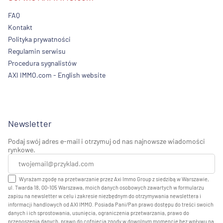
FAQ
Kontakt
Polityka prywatności
Regulamin serwisu
Procedura sygnalistów
AXI IMMO.com - English website
Newsletter
Podaj swój adres e-mail i otrzymuj od nas najnowsze wiadomości
rynkowe.
Wyrażam zgodę na przetwarzanie przez Axi Immo Group z siedzibą w Warszawie,
ul. Twarda 18, 00-105 Warszawa, moich danych osobowych zawartych w formularzu
zapisu na newsletter w celu i zakresie niezbędnym do otrzymywania newslettera i
informacji handlowych od AXI IMMO. Posiada Pani/Pan prawo dostępu do treści swoich
danych i ich sprostowania, usunięcia, ograniczenia przetwarzania, prawo do
przenoszenia danych, prawo do cofnięcia zgody w dowolnym momencie bez wpływu na