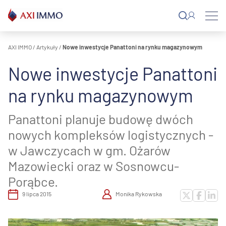
Przejdź
do
treści
AXI IMMO
/
Artykuły
/
Nowe inwestycje Panattoni na rynku magazynowym
Nowe inwestycje Panattoni
na rynku magazynowym
Panattoni planuje budowę dwóch
nowych kompleksów logistycznych -
w Jawczycach w gm. Ożarów
Mazowiecki oraz w Sosnowcu-
Porąbce.
9 lipca 2015
Monika Rykowska