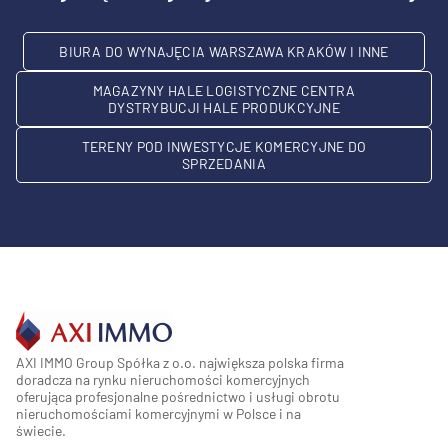
BIURA DO WYNAJĘCIA WARSZAWA KRAKÓW I INNE
MAGAZYNY HALE LOGISTYCZNE CENTRA
DYSTRYBUCJI HALE PRODUKCYJNE
TERENY POD INWESTYCJE KOMERCYJNE DO
SPRZEDANIA
AXI IMMO Group Spółka z o.o. największa polska firma
doradcza na rynku nieruchomości komercyjnych
oferująca profesjonalne pośrednictwo i usługi obrotu
nieruchomościami komercyjnymi w Polsce i na
świecie.