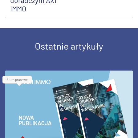
doradczym AXI
IMMO
Ostatnie artykuły
Biuro prasowe