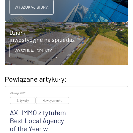
WYSZUKAJ BIURA
Działki
inwestycyjne na sprzedaż
WYSZUKAJ GRUNTY
Powiązane artykuły:
29 maja 2026
Artykuły
Newsy z rynku
AXI IMMO z tytułem
Best Local Agency
of the Year w