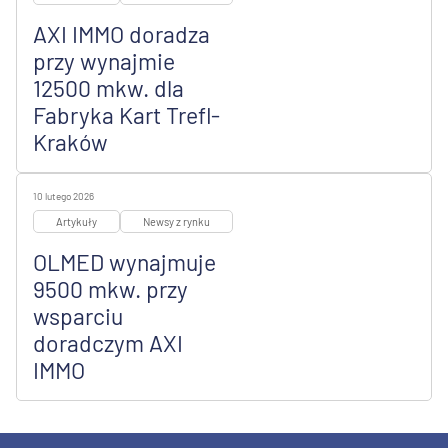
AXI IMMO doradza
przy wynajmie
12500 mkw. dla
Fabryka Kart Trefl-
Kraków
10 lutego 2026
Artykuły
Newsy z rynku
OLMED wynajmuje
9500 mkw. przy
wsparciu
doradczym AXI
IMMO