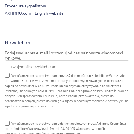
Procedura sygnalistów
AXI IMMO.com - English website
Newsletter
Podaj swój adres e-mail i otrzymuj od nas najnowsze wiadomości
rynkowe.
Wyrażam zgodę na przetwarzanie przez Axi Immo Group z siedzibą w Warszawie,
ul. Twarda 18, 00-105 Warszawa, moich danych osobowych zawartych w formularzu
zapisu na newsletter w celu i zakresie niezbędnym do otrzymywania newslettera i
informacji handlowych od AXI IMMO. Posiada Pani/Pan prawo dostępu do treści swoich
danych i ich sprostowania, usunięcia, ograniczenia przetwarzania, prawo do
przenoszenia danych, prawo do cofnięcia zgody w dowolnym momencie bez wpływu na
zgodność z prawem przetwarzania.
Wyrażam zgodę na przetwarzanie danych osobowych przez Axi Immo Group Sp. z
o.o. z siedzibą w Warszawie, ul. Twarda 18, 00-105 Warszawa, w sposób
zautomatyzowany w tym również w formie profilowania.