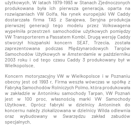
użytkowych. W latach 1979-1993 w Stanach Zjednoczonych
produkowana była ich pierwsza generacja, oparta na
rozwiązaniach VW Golfa. Na rynek europejski VW Caddy
dostarczała firma TAS z Sarajewa. Seryjna produkcja
pierwszej generacji tego modelu przez Volkswagena
wypełniła przestrzeń samochodów użytkowych pomiędzy
VW Transporterem a Passatem Kombi. Drugą wersję Caddy
stworzył hiszpański koncern SEAT. Trzecia, została
zaprezentowana podczas Międzynarodowych Targów
Samochodów Użytkowych w Amsterdamie w październiku
2003 roku i od tego czasu Caddy 3 produkowany był w
Wielkopolsce.
Koncern motoryzacyjny VW w Wielkopolsce i w Poznaniu
obecny jest od 1993 r. Firma weszła wówczas w spółkę z
Fabryką Samochodów Rolniczych Polmo, która produkowała
w zakładzie w Antoninku samochody Tarpan. VW Poznań
jest w 100 proc. własnością marki VW Samochody
Użytkowe. Oprócz fabryki w dzielnicy Antoninek do
koncernu należy zlokalizowana w dzielnicy Wilda odlewnia
oraz wybudowany w Swarzędzu zakład zabudów
specjalnych.