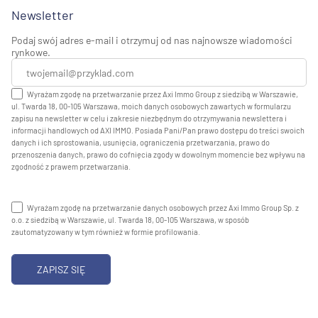
Newsletter
Podaj swój adres e-mail i otrzymuj od nas najnowsze wiadomości
rynkowe.
Wyrażam zgodę na przetwarzanie przez Axi Immo Group z siedzibą w Warszawie,
ul. Twarda 18, 00-105 Warszawa, moich danych osobowych zawartych w formularzu
zapisu na newsletter w celu i zakresie niezbędnym do otrzymywania newslettera i
informacji handlowych od AXI IMMO. Posiada Pani/Pan prawo dostępu do treści swoich
danych i ich sprostowania, usunięcia, ograniczenia przetwarzania, prawo do
przenoszenia danych, prawo do cofnięcia zgody w dowolnym momencie bez wpływu na
zgodność z prawem przetwarzania.
Wyrażam zgodę na przetwarzanie danych osobowych przez Axi Immo Group Sp. z
o.o. z siedzibą w Warszawie, ul. Twarda 18, 00-105 Warszawa, w sposób
zautomatyzowany w tym również w formie profilowania.