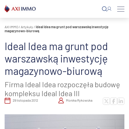
Przejdź
do
treści
AXI IMMO
/
Artykuły
/
Ideal Idea ma grunt pod warszawską inwestycję
magazynowo-biurową
Ideal Idea ma grunt pod
warszawską inwestycję
magazynowo-biurową
Firma Ideal Idea rozpoczęła budowę
kompleksu Ideal Idea III
29 listopada 2012
Monika Rykowska