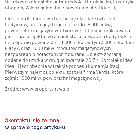
Działkowej, niedaleko autostrady A2 i lotniska im. Fryderyka
Chopina. W ich sąsiedztwie powstanie Ideal Idea III.
Ideal Idea III docelowo będzie się składał z czterech
budynków, oferujących łącznie około 18 000 mkw.
powierzchni magazynowo-biurowej. Obecnie realizowana
jest I faza projektu, w ramach której powstaną budynki F1 i
F2 o łącznej powierzchni 11 000 mkw., w tym 3 000 mkw. biur
klasy A oraz 8 000 mkw. modułów magazynowych
bezpośrednio połączonych z biurami. Obiekty zostaną
oddane do użytku w drugim kwartale 2013 r. Kompleks Ideal
Idea III jest obecnie w trakcie procesu komercjalizacji.
Pierwszym najemcą obiektu została firma Ventia, która
zajmie 1600 mkw. powierzchni magazynowej.
Źródło:
www.propertynews.pl
Skontaktuj się ze mną
w sprawie tego artykułu