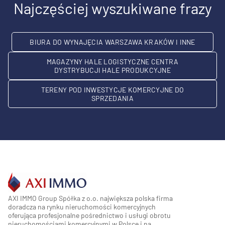
Najczęściej wyszukiwane frazy
BIURA DO WYNAJĘCIA WARSZAWA KRAKÓW I INNE
MAGAZYNY HALE LOGISTYCZNE CENTRA
DYSTRYBUCJI HALE PRODUKCYJNE
TERENY POD INWESTYCJE KOMERCYJNE DO
SPRZEDANIA
AXI IMMO Group Spółka z o.o. największa polska firma
doradcza na rynku nieruchomości komercyjnych
oferująca profesjonalne pośrednictwo i usługi obrotu
nieruchomościami komercyjnymi w Polsce i na