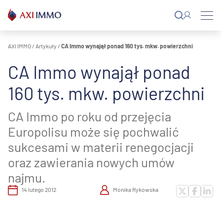
Przejdź
do
treści
AXI IMMO
/
Artykuły
/
CA Immo wynajął ponad 160 tys. mkw. powierzchni
CA Immo wynajął ponad
160 tys. mkw. powierzchni
CA Immo po roku od przejęcia
Europolisu może się pochwalić
sukcesami w materii renegocjacji
oraz zawierania nowych umów
najmu.
14 lutego 2012
Monika Rykowska