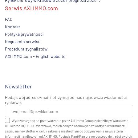
Rynek biurowy w Krakowie 2025 i prognoza 2026 r.
Serwis AXI IMMO.com
FAQ
Kontakt
Polityka prywatności
Regulamin serwisu
Procedura sygnalistów
AXI IMMO.com - English website
Newsletter
Podaj swój adres e-mail i otrzymuj od nas najnowsze wiadomości
rynkowe.
Wyrażam zgodę na przetwarzanie przez Axi Immo Group z siedzibą w Warszawie,
ul. Twarda 18, 00-105 Warszawa, moich danych osobowych zawartych w formularzu
zapisu na newsletter w celu i zakresie niezbędnym do otrzymywania newslettera i
informacji handlowych od AXI IMMO. Posiada Pani/Pan prawo dostępu do treści swoich