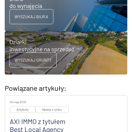
do wynajęcia
WYSZUKAJ BIURA
Działki
inwestycyjne na sprzedaż
WYSZUKAJ GRUNTY
Powiązane artykuły:
29 maja 2026
Artykuły
Newsy z rynku
AXI IMMO z tytułem
Best Local Agency