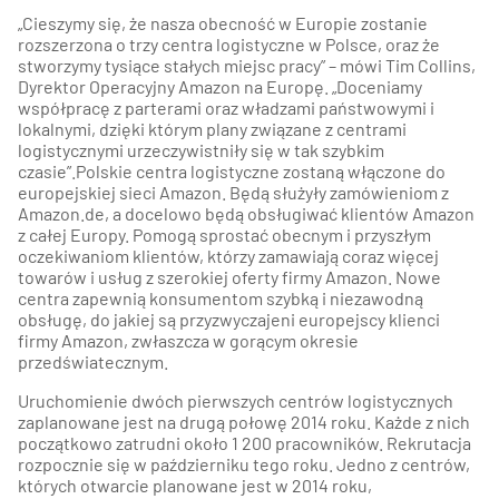
„Cieszymy się, że nasza obecność w Europie zostanie
rozszerzona o trzy centra logistyczne w Polsce, oraz że
stworzymy tysiące stałych miejsc pracy” – mówi Tim Collins,
Dyrektor Operacyjny Amazon na Europę. „Doceniamy
współpracę z parterami oraz władzami państwowymi i
lokalnymi, dzięki którym plany związane z centrami
logistycznymi urzeczywistniły się w tak szybkim
czasie”.Polskie centra logistyczne zostaną włączone do
europejskiej sieci Amazon. Będą służyły zamówieniom z
Amazon.de, a docelowo będą obsługiwać klientów Amazon
z całej Europy. Pomogą sprostać obecnym i przyszłym
oczekiwaniom klientów, którzy zamawiają coraz więcej
towarów i usług z szerokiej oferty firmy Amazon. Nowe
centra zapewnią konsumentom szybką i niezawodną
obsługę, do jakiej są przyzwyczajeni europejscy klienci
firmy Amazon, zwłaszcza w gorącym okresie
przedświatecznym.
Uruchomienie dwóch pierwszych centrów logistycznych
zaplanowane jest na drugą połowę 2014 roku. Każde z nich
początkowo zatrudni około 1 200 pracowników. Rekrutacja
rozpocznie się w październiku tego roku. Jedno z centrów,
których otwarcie planowane jest w 2014 roku,