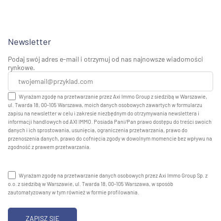
Newsletter
Podaj swój adres e-mail i otrzymuj od nas najnowsze wiadomości
rynkowe.
Wyrażam zgodę na przetwarzanie przez Axi Immo Group z siedzibą w Warszawie,
ul. Twarda 18, 00-105 Warszawa, moich danych osobowych zawartych w formularzu
zapisu na newsletter w celu i zakresie niezbędnym do otrzymywania newslettera i
informacji handlowych od AXI IMMO. Posiada Pani/Pan prawo dostępu do treści swoich
danych i ich sprostowania, usunięcia, ograniczenia przetwarzania, prawo do
przenoszenia danych, prawo do cofnięcia zgody w dowolnym momencie bez wpływu na
zgodność z prawem przetwarzania.
Wyrażam zgodę na przetwarzanie danych osobowych przez Axi Immo Group Sp. z
o.o. z siedzibą w Warszawie, ul. Twarda 18, 00-105 Warszawa, w sposób
zautomatyzowany w tym również w formie profilowania.