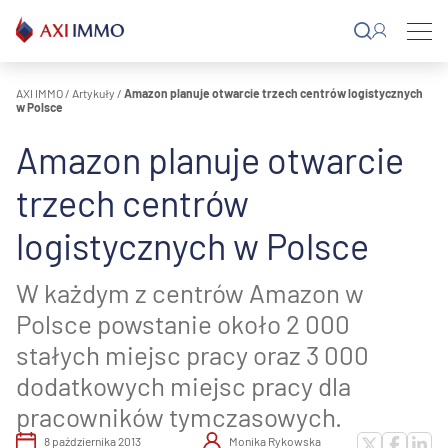
Przejdź
do
treści
AXI IMMO
/
Artykuły
/
Amazon planuje otwarcie trzech centrów logistycznych
w Polsce
Amazon planuje otwarcie
trzech centrów
logistycznych w Polsce
W każdym z centrów Amazon w
Polsce powstanie około 2 000
stałych miejsc pracy oraz 3 000
dodatkowych miejsc pracy dla
pracowników tymczasowych.
8 października 2013
Monika Rykowska