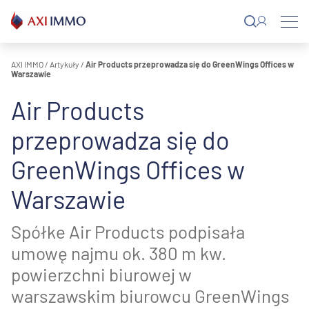
Przejdź
do
treści
AXI IMMO
/
Artykuły
/
Air Products przeprowadza się do GreenWings Offices w
Warszawie
Air Products
przeprowadza się do
GreenWings Offices w
Warszawie
Spółke Air Products podpisała
umowę najmu ok. 380 m kw.
powierzchni biurowej w
warszawskim biurowcu GreenWings