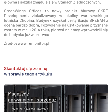
główna siedziba znajduje się w Stanach Zjednoczonych.
GreenWings Offices to nowy projekt biurowy OKRE
Development, zlokalizowany w okolicy warszawskiego
lotniska Chopina. Budynek uzyskał certyfikację BREEAM z
oceną bardzo dobrą. Pozwolenie na użytkowanie przyznane
zostało w maju 2014 roku, pierwsi najemcy wprowadzili się
do budynku już w czerwcu.
Źródło: www.remonitor.pl
Skontaktuj się ze mną
w sprawie tego artykułu
Magazyny
na wynajem i sprzedaż
WYSZUKAJ MAGAZYNY