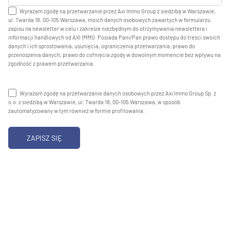
Wyrażam zgodę na przetwarzanie przez Axi Immo Group z siedzibą w Warszawie,
ul. Twarda 18, 00-105 Warszawa, moich danych osobowych zawartych w formularzu
zapisu na newsletter w celu i zakresie niezbędnym do otrzymywania newslettera i
informacji handlowych od AXI IMMO. Posiada Pani/Pan prawo dostępu do treści swoich
danych i ich sprostowania, usunięcia, ograniczenia przetwarzania, prawo do
przenoszenia danych, prawo do cofnięcia zgody w dowolnym momencie bez wpływu na
zgodność z prawem przetwarzania.
Wyrażam zgodę na przetwarzanie danych osobowych przez Axi Immo Group Sp. z
o.o. z siedzibą w Warszawie, ul. Twarda 18, 00-105 Warszawa, w sposób
zautomatyzowany w tym również w formie profilowania.