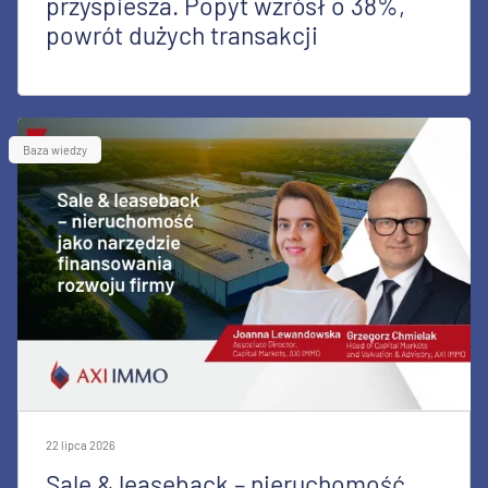
przyspiesza. Popyt wzrósł o 38%,
powrót dużych transakcji
Baza wiedzy
22 lipca 2026
Sale & leaseback – nieruchomość