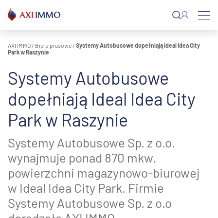
Przejdź
do
treści
AXI IMMO
/
Biuro prasowe
/
Systemy Autobusowe dopełniają Ideal Idea City
Park w Raszynie
Systemy Autobusowe
dopełniają Ideal Idea City
Park w Raszynie
Systemy Autobusowe Sp. z o.o.
wynajmuje ponad 870 mkw.
powierzchni magazynowo-biurowej
w Ideal Idea City Park. Firmie
Systemy Autobusowe Sp. z o.o
doradzała AXI IMMO.