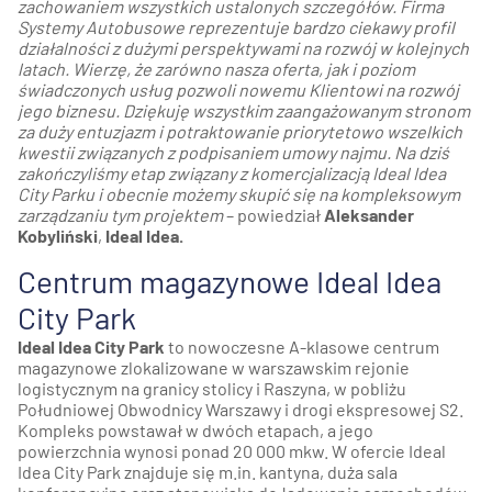
zachowaniem wszystkich ustalonych szczegółów. Firma
Systemy Autobusowe reprezentuje bardzo ciekawy profil
działalności z dużymi perspektywami na rozwój w kolejnych
latach. Wierzę, że zarówno nasza oferta, jak i poziom
świadczonych usług pozwoli nowemu Klientowi na rozwój
jego biznesu. Dziękuję wszystkim zaangażowanym stronom
za duży entuzjazm i potraktowanie priorytetowo wszelkich
kwestii związanych z podpisaniem umowy najmu. Na dziś
zakończyliśmy etap związany z komercjalizacją Ideal Idea
City Parku i obecnie możemy skupić się na kompleksowym
zarządzaniu tym projektem
– powiedział
Aleksander
Kobyliński
,
Ideal Idea.
Centrum magazynowe Ideal Idea
City Park
Ideal Idea City Park
to nowoczesne A-klasowe centrum
magazynowe zlokalizowane w warszawskim rejonie
logistycznym na granicy stolicy i Raszyna, w pobliżu
Południowej Obwodnicy Warszawy i drogi ekspresowej S2.
Kompleks powstawał w dwóch etapach, a jego
powierzchnia wynosi ponad 20 000 mkw. W ofercie Ideal
Idea City Park znajduje się m.in. kantyna, duża sala