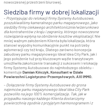
nowoczesnej przestrzeni biurowej.
Siedziba firmy w dobrej lokalizacji
–
Przystępując do relokacji firmy Systemy Autobusowe,
poszukiwaliśmy kameralnego parku magazynowego, jako
siedziby firmy ciekawego architektonicznie/wizerunkowo
dla kontrahentów z kraju i zagranicy, którego nowoczesne
rozwiązania wpłyną na obniżenie kosztów eksploatacji.
Nie
mniej ważnym założeniem Klienta była lokalizacja, która
stanowi wygodny komunikacyjnie punkt na potrzeby
aglomeracji czy też kraju. Dlatego zarówno koncepcja
zabudowy parku magazynowego Ideal Idea City Park, jak i
jego położenie tuż przy kluczowym węźle tranzytowym
umożliwiła zakończenie transakcji z sukcesem i relokację
firmy Systemy Autobusowe do najmłodszego obiektu –
komentuje
Damian Kińczyk, Konsultant w Dziale
Powierzchni Logistyczno-Przemysłowych, AXI IMMO.
–
Dołączenie firmy Systemy Autobusowe do grona
najemców parku magazynowego Ideal Idea City Park
pozwoliło na jego 100% komercjalizację. Tak, jak w
przypadku naszego każdego Klienta dostarczymy
powierzchnię zgodnie z przyjętym harmonogramem i z