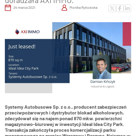
24 marca 2021
Monika Rykowska
Systemy Autobusowe Sp. z o.o., producent zabezpieczeń
przeciwpożarowych i dystrybutor blokad alkoholowych,
zdecydował się na najem ponad 870 mkw. powierzchni
magazynowo-biurowej w inwestycji
Ideal Idea City Park.
Transakcja zakończyła proces komercjalizacji parku
magazynowego na granicy Warszawy i Raszyna.
Najemcę w