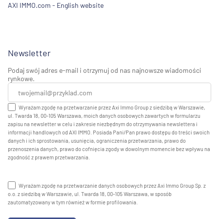
AXI IMMO.com - English website
Newsletter
Podaj swój adres e-mail i otrzymuj od nas najnowsze wiadomości
rynkowe.
Wyrażam zgodę na przetwarzanie przez Axi Immo Group z siedzibą w Warszawie,
ul. Twarda 18, 00-105 Warszawa, moich danych osobowych zawartych w formularzu
zapisu na newsletter w celu i zakresie niezbędnym do otrzymywania newslettera i
informacji handlowych od AXI IMMO. Posiada Pani/Pan prawo dostępu do treści swoich
danych i ich sprostowania, usunięcia, ograniczenia przetwarzania, prawo do
przenoszenia danych, prawo do cofnięcia zgody w dowolnym momencie bez wpływu na
zgodność z prawem przetwarzania.
Wyrażam zgodę na przetwarzanie danych osobowych przez Axi Immo Group Sp. z
o.o. z siedzibą w Warszawie, ul. Twarda 18, 00-105 Warszawa, w sposób
zautomatyzowany w tym również w formie profilowania.