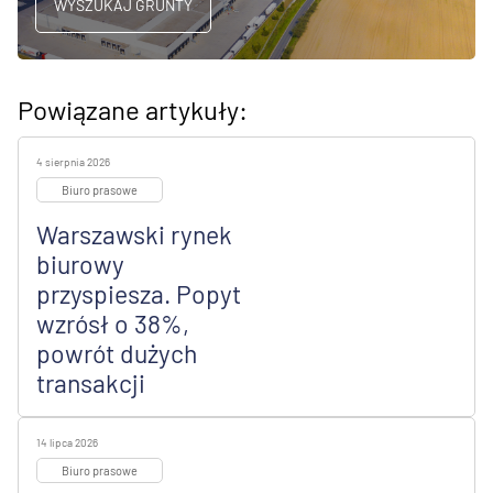
WYSZUKAJ GRUNTY
Powiązane artykuły:
4 sierpnia 2026
Biuro prasowe
Warszawski rynek
biurowy
przyspiesza. Popyt
wzrósł o 38%,
powrót dużych
transakcji
14 lipca 2026
Biuro prasowe