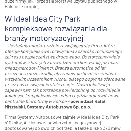
duże firmy, jak i przedsiębiorstwa użytku publicznego w
Polsce i Europie.
W Ideal Idea City Park
kompleksowe rozwiązania dla
branży motoryzacyjnej
–
Jesteśmy młodą, prężnie rozwijającą się firmą, która
oferuje kompleksowe rozwiązania z szeroko rozumianego
zakresu bezpieczeństwa drogowego. Dostarczamy wiele
systemów, z których z powodzeniem korzystają już m.in.
międzynarodowi klienci. Branża automotive od lat
przeznacza duże środki, aby zapewnić bezpieczeństwo
wszystkim uczestnikom ruchu, dlatego popyt na oferowane
przez nas rozwiązania stale rośnie. Nowa lokalizacja
zapewni nam tak potrzebną powierzchnię do rozwinięcia
kolejnych kompleksowych usług
i będzie stanowić nowe
centralne biuro firmy w Polsce
–
powiedział Rafał
Misztalski, Systemy Autobusowe Sp. z o.o.
Firma Systemy Autobusowe zajmie w Ideal Idea City Park
510 mkw. A-klasowej powierzchni magazynowej
dostosowanej do swoich potrzeb, a także blisko 370 mkw.