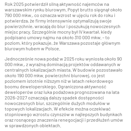
Rok 2025 potwierdził silną aktywność najemców na
warszawskim rynku biurowym. Popyt brutto sięgnął około
790 000 mkw., co oznacza wzrost w ujęciu rok do roku i
potwierdza, że firmy intensywnie optymalizują swoje
powierzchnie, wracają do biur i poszukują nowoczesnych
miejsc pracy. Szczególnie mocny był IV kwartał, kiedy
podpisano umowy najmu na około 310 000 mkw. – to
poziom, który pokazuje, że Warszawa pozostaje głównym
biurowym hubem w Polsce.
Jednocześnie nowa podaż w 2025 roku wyniosła około 90
000 mkw., z wyraźną dominacją projektów oddawanych w
centralnych lokalizacjach miasta. W budowie pozostawało
około 190 000 mkw. powierzchni biurowej, co jest
poziomem istotnie niższym niż w latach rekordowego
boomu deweloperskiego. Ograniczona aktywność
deweloperów oraz luka podażowa prognozowana na lata
2026–2027 oznaczają dalszy spadek dostępności
nowoczesnych biur, szczególnie dużych modułów w
topowych lokalizacjach. W efekcie można oczekiwać
stopniowego wzrostu czynszów w najlepszych budynkach
oraz rosnącego znaczenia renegocjacji i przedłużeń umów
w sprawdzonych obiektach.