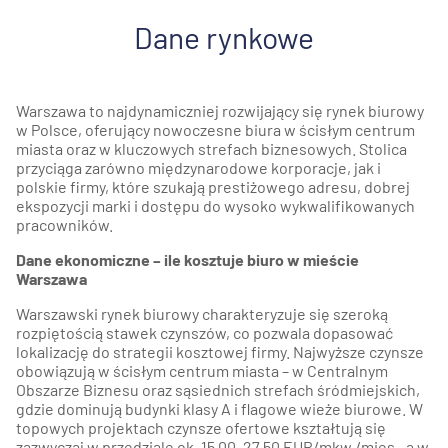
Dane rynkowe
Warszawa to najdynamiczniej rozwijający się rynek biurowy
w Polsce, oferujący nowoczesne biura w ścisłym centrum
miasta oraz w kluczowych strefach biznesowych. Stolica
przyciąga zarówno międzynarodowe korporacje, jak i
polskie firmy, które szukają prestiżowego adresu, dobrej
ekspozycji marki i dostępu do wysoko wykwalifikowanych
pracowników.
Dane ekonomiczne – ile kosztuje biuro w mieście
Warszawa
Warszawski rynek biurowy charakteryzuje się szeroką
rozpiętością stawek czynszów, co pozwala dopasować
lokalizację do strategii kosztowej firmy. Najwyższe czynsze
obowiązują w ścisłym centrum miasta – w Centralnym
Obszarze Biznesu oraz sąsiednich strefach śródmiejskich,
gdzie dominują budynki klasy A i flagowe wieże biurowe. W
topowych projektach czynsze ofertowe kształtują się
zazwyczaj w przedziale ok. 15,00–27,50 EUR/mkw./mies., a w