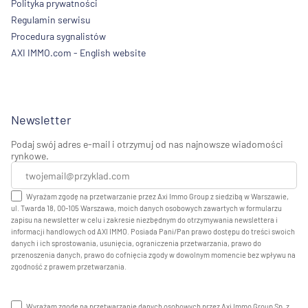
Polityka prywatności
Regulamin serwisu
Procedura sygnalistów
AXI IMMO.com - English website
Newsletter
Podaj swój adres e-mail i otrzymuj od nas najnowsze wiadomości
rynkowe.
Wyrażam zgodę na przetwarzanie przez Axi Immo Group z siedzibą w Warszawie,
ul. Twarda 18, 00-105 Warszawa, moich danych osobowych zawartych w formularzu
zapisu na newsletter w celu i zakresie niezbędnym do otrzymywania newslettera i
informacji handlowych od AXI IMMO. Posiada Pani/Pan prawo dostępu do treści swoich
danych i ich sprostowania, usunięcia, ograniczenia przetwarzania, prawo do
przenoszenia danych, prawo do cofnięcia zgody w dowolnym momencie bez wpływu na
zgodność z prawem przetwarzania.
Wyrażam zgodę na przetwarzanie danych osobowych przez Axi Immo Group Sp. z