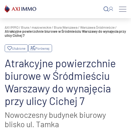
Przejdź
do
treści
AXI IMMO
/
Biura
/
mazowieckie
/
Biura Warszawa
/
Warszawa Śródmieście
/
Atrakcyjne powierzchnie biurowe w Śródmieściu Warszawy do wynajęcia przy
ulicy Cichej 7
Ulubione
Porównaj
Atrakcyjne powierzchnie
biurowe w Śródmieściu
Warszawy do wynajęcia
przy ulicy Cichej 7
Nowoczesny budynek biurowy
blisko ul. Tamka