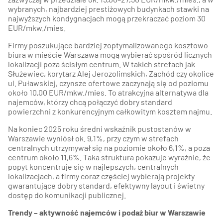
wybranych, najbardziej prestiżowych budynkach stawki na
najwyższych kondygnacjach mogą przekraczać poziom 30
EUR/mkw./mies.
Firmy poszukujące bardziej zoptymalizowanego kosztowo
biura w mieście Warszawa mogą wybierać spośród licznych
lokalizacji poza ścisłym centrum. W takich strefach jak
Służewiec, korytarz Alej Jerozolimskich, Zachód czy okolice
ul. Puławskiej, czynsze ofertowe zaczynają się od poziomu
około 10,00 EUR/mkw./mies. To atrakcyjna alternatywa dla
najemców, którzy chcą połączyć dobry standard
powierzchni z konkurencyjnym całkowitym kosztem najmu.
Na koniec 2025 roku średni wskaźnik pustostanów w
Warszawie wyniósł ok. 9,1%, przy czym w strefach
centralnych utrzymywał się na poziomie około 6,1%, a poza
centrum około 11,6%. Taka struktura pokazuje wyraźnie, że
popyt koncentruje się w najlepszych, centralnych
lokalizacjach, a firmy coraz częściej wybierają projekty
gwarantujące dobry standard, efektywny layout i świetny
dostęp do komunikacji publicznej.
Trendy – aktywność najemców i podaż biur w Warszawie