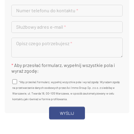
Numer telefonu do kontaktu
*
Służbowy adres e-mail
*
Opisz czego potrzebujesz
*
*
Aby przesłać formularz, wypełnij wszystkie pola i
wyraź zgodę:
*Aby przesłać formularz, wypełnij wszystkie pola i wyraź zgodę: Wyrażam zgodę
na przetwarzanie danych osobowych przez Axi Immo Group Sp. z o.o. z siedzibą w
Warszawie, ul. Twarda 18, 00-105 Warszawa, w sposób zautomatyzowany w celu
kontaktu jak również w formie profilowania.