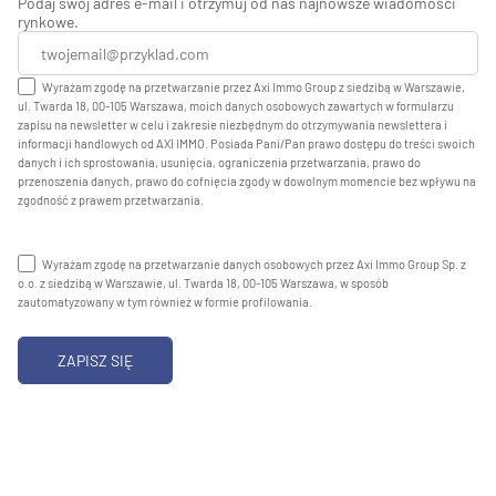
Podaj swój adres e-mail i otrzymuj od nas najnowsze wiadomości
rynkowe.
Wyrażam zgodę na przetwarzanie przez Axi Immo Group z siedzibą w Warszawie,
ul. Twarda 18, 00-105 Warszawa, moich danych osobowych zawartych w formularzu
zapisu na newsletter w celu i zakresie niezbędnym do otrzymywania newslettera i
informacji handlowych od AXI IMMO. Posiada Pani/Pan prawo dostępu do treści swoich
danych i ich sprostowania, usunięcia, ograniczenia przetwarzania, prawo do
przenoszenia danych, prawo do cofnięcia zgody w dowolnym momencie bez wpływu na
zgodność z prawem przetwarzania.
Wyrażam zgodę na przetwarzanie danych osobowych przez Axi Immo Group Sp. z
o.o. z siedzibą w Warszawie, ul. Twarda 18, 00-105 Warszawa, w sposób
zautomatyzowany w tym również w formie profilowania.