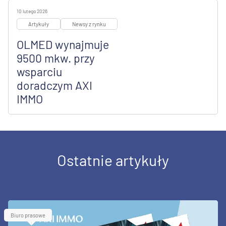
10 lutego 2026
Artykuły
Newsy z rynku
OLMED wynajmuje
9500 mkw. przy
wsparciu
doradczym AXI
IMMO
Ostatnie artykuły
Biuro prasowe