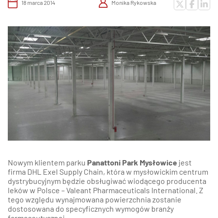
18 marca 2014
Monika Rykowska
Nowym klientem parku
Panattoni Park Mysłowice
jest
firma DHL Exel Supply Chain, która w mysłowickim centrum
dystrybucyjnym będzie obsługiwać wiodącego producenta
leków w Polsce – Valeant Pharmaceuticals International. Z
tego względu wynajmowana powierzchnia zostanie
dostosowana do specyficznych wymogów branży
farmaceutycznej.