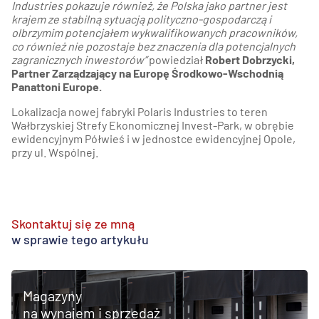
Industries pokazuje również, że Polska jako partner jest
krajem ze stabilną sytuacją polityczno-gospodarczą i
olbrzymim potencjałem wykwalifikowanych pracowników,
co również nie pozostaje bez znaczenia dla potencjalnych
zagranicznych inwestorów”
powiedział
Robert Dobrzycki,
Partner Zarządzający na Europę Środkowo-Wschodnią
Panattoni Europe.
Lokalizacja nowej fabryki Polaris Industries to teren
Wałbrzyskiej Strefy Ekonomicznej Invest-Park, w obrębie
ewidencyjnym Półwieś i w jednostce ewidencyjnej Opole,
przy ul. Wspólnej.
Skontaktuj się ze mną
w sprawie tego artykułu
Magazyny
na wynajem i sprzedaż