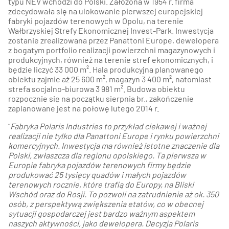
typu NEV wchodzi do Polski. Założona w 1954 r. firma
zdecydowała się na ulokowanie pierwszej europejskiej
fabryki pojazdów terenowych w Opolu, na terenie
Wałbrzyskiej Strefy Ekonomicznej Invest-Park. Inwestycja
zostanie zrealizowana przez Panattoni Europe, dewelopera
z bogatym portfolio realizacji powierzchni magazynowych i
produkcyjnych, również na terenie stref ekonomicznych, i
będzie liczyć 33 000 m². Hala produkcyjna planowanego
obiektu zajmie aż 25 600 m², magazyn 3 400 m², natomiast
strefa socjalno-biurowa 3 981 m². Budowa obiektu
rozpocznie się na początku sierpnia br., zakończenie
zaplanowane jest na połowę lutego 2014 r.
“
Fabryka Polaris Industries to przykład ciekawej i ważnej
realizacji nie tylko dla Panattoni Europe i rynku powierzchni
komercyjnych. Inwestycja ma również istotne znaczenie dla
Polski, zwłaszcza dla regionu opolskiego. Ta pierwsza w
Europie fabryka pojazdów terenowych firmy będzie
produkować 25 tysięcy quadów i małych pojazdów
terenowych rocznie, które trafią do Europy, na Bliski
Wschód oraz do Rosji. To pozwoli na zatrudnienie aż ok. 350
osób, z perspektywą zwiększenia etatów, co w obecnej
sytuacji gospodarczej jest bardzo ważnym aspektem
naszych aktywności, jako dewelopera. Decyzja Polaris