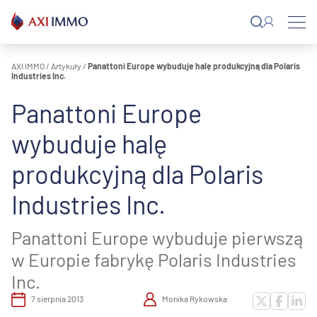
Przejdź
do
treści
AXI IMMO
/
Artykuły
/
Panattoni Europe wybuduje halę produkcyjną dla Polaris
Industries Inc.
Panattoni Europe
wybuduje halę
produkcyjną dla Polaris
Industries Inc.
Panattoni Europe wybuduje pierwszą
w Europie fabrykę Polaris Industries
Inc.
7 sierpnia 2013
Monika Rykowska