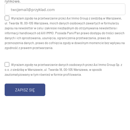
rynkowe.
Wyrażam zgodę na przetwarzanie przez Axi Immo Group z siedzibą w Warszawie,
ul. Twarda 18, 00-105 Warszawa, moich danych osobowych zawartych w formularzu
zapisu na newsletter w celu i zakresie niezbędnym do otrzymywania newslettera i
informacji handlowych od AXI IMMO. Posiada Pani/Pan prawo dostępu do treści swoich
danych i ich sprostowania, usunięcia, ograniczenia przetwarzania, prawo do
przenoszenia danych, prawo do cofnięcia zgody w dowolnym momencie bez wpływu na
zgodność z prawem przetwarzania.
Wyrażam zgodę na przetwarzanie danych osobowych przez Axi Immo Group Sp. z
o.o. z siedzibą w Warszawie, ul. Twarda 18, 00-105 Warszawa, w sposób
zautomatyzowany w tym również w formie profilowania.