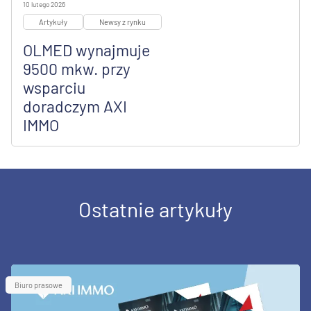
10 lutego 2026
Artykuły
Newsy z rynku
OLMED wynajmuje
9500 mkw. przy
wsparciu
doradczym AXI
IMMO
Ostatnie artykuły
Biuro prasowe