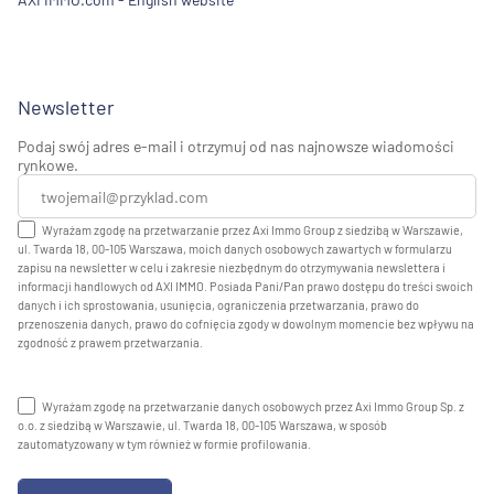
Newsletter
Podaj swój adres e-mail i otrzymuj od nas najnowsze wiadomości
rynkowe.
Wyrażam zgodę na przetwarzanie przez Axi Immo Group z siedzibą w Warszawie,
ul. Twarda 18, 00-105 Warszawa, moich danych osobowych zawartych w formularzu
zapisu na newsletter w celu i zakresie niezbędnym do otrzymywania newslettera i
informacji handlowych od AXI IMMO. Posiada Pani/Pan prawo dostępu do treści swoich
danych i ich sprostowania, usunięcia, ograniczenia przetwarzania, prawo do
przenoszenia danych, prawo do cofnięcia zgody w dowolnym momencie bez wpływu na
zgodność z prawem przetwarzania.
Wyrażam zgodę na przetwarzanie danych osobowych przez Axi Immo Group Sp. z
o.o. z siedzibą w Warszawie, ul. Twarda 18, 00-105 Warszawa, w sposób
zautomatyzowany w tym również w formie profilowania.