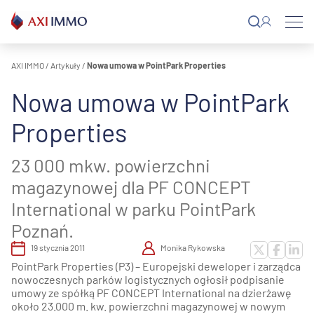
Przejdź
do
treści
AXI IMMO
/
Artykuły
/
Nowa umowa w PointPark Properties
Nowa umowa w PointPark
Properties
23 000 mkw. powierzchni
magazynowej dla PF CONCEPT
International w parku PointPark
Poznań.
19 stycznia 2011
Monika Rykowska
PointPark Properties (P3) – Europejski deweloper i zarządca
nowoczesnych parków logistycznych ogłosił podpisanie
umowy ze spółką PF CONCEPT International na dzierżawę
około 23.000 m. kw. powierzchni magazynowej w nowym