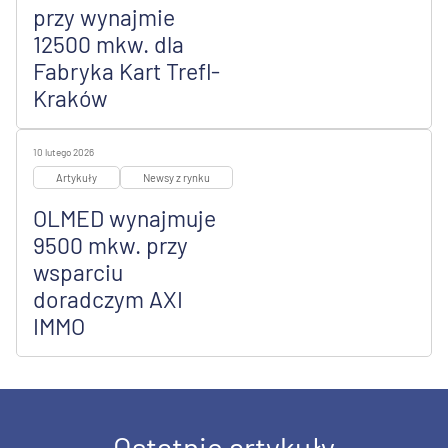
przy wynajmie
12500 mkw. dla
Fabryka Kart Trefl-
Kraków
10 lutego 2026
Artykuły
Newsy z rynku
OLMED wynajmuje
9500 mkw. przy
wsparciu
doradczym AXI
IMMO
Ostatnie artykuły