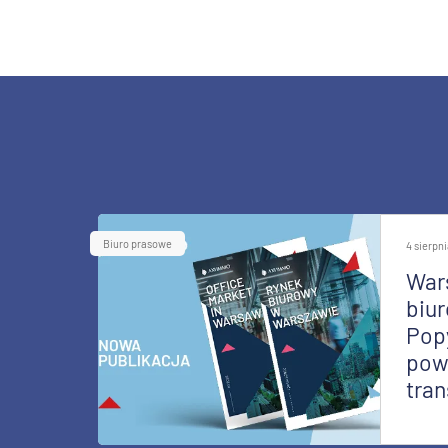
Biuro prasowe
4 sierpn
War
biur
Pop
pow
tran