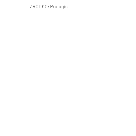
Poz
ŹRÓDŁO: Prologis
Poznaj nas –
doradcy ds.
Wroc
najmu i zakupu
magazynów, hal
logistycznych i
Kra
produkcyjnych
AXI IMMO
Gda
Szcz