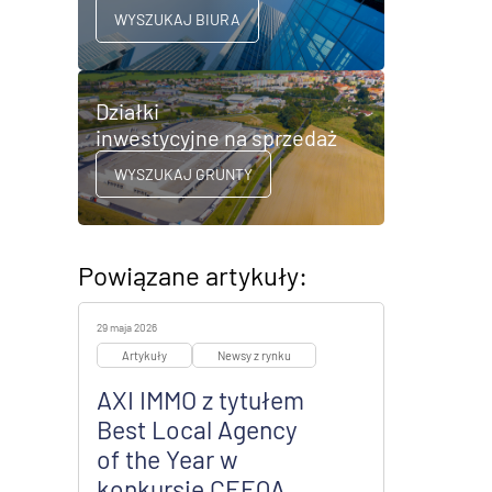
WYSZUKAJ BIURA
Działki
inwestycyjne na sprzedaż
WYSZUKAJ GRUNTY
Powiązane artykuły:
29 maja 2026
Artykuły
Newsy z rynku
AXI IMMO z tytułem
Best Local Agency
of the Year w
konkursie CEEQA