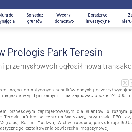
Biura do
Sprzedaż
Wyceny i
Doradztwo
Z
ynajęcia
gruntów
doradztwo
inwestycyjne
nier
n
gazyny i hale
Powierzchnia hali
Powierzchnia
 Prologis Park Teresin
sługi doradztwa i
iuro do wynajęcia
Usługi dla najemców 
Biura do wynajęcia
a: Magazyny i hale na
j nieruchomości
od 1 000 mkw.
do 5 ha
ośrednictwa AXI IMMO
arszawa
kupujących
Warszawa Centrum
wynajem
ni przemysłowych ogłosił nową transakc
on Warszawy
od 3 000 mkw.
od 5 do 10 ha
agazyny i Hale -
Biura do wynajęcia -
Biura do wynajęcia w
(w obrębie miasta)
iuro Warszawa Mokotów
yszukiwarka ofert
wyszukiwarka ofert
Krakowie
nocna Polska
od 5 000 mkw.
ponad 10 ha
ent części do optycznych nośników danych poszerzył wynajm
zawa i okolice
ni magazynowej. Tym samym firma zajmować będzie 24 000 m
oznaj nas - Eksperci ds.
sługi dla właścicieli i
Usługi konsultingow
tralna Polska
od 10 tys. mkw.
ajmu biur AXI IMMO -
eweloperów
k (Górny Śląsk)
eprezentacja najemcy
iem biznesowym zaprojektowanym dla klientów o różnym pr
 i zachodnia Polska
ie Teresin, 40 km od centrum Warszawy, przy trasie E30 tzw.
dź i okolice
2 (relacji Berlin – Moskwa). W chwili obecnej park oferuje 160 
lastycznego kształtowania powierzchni magazynowej.
nań i okolice