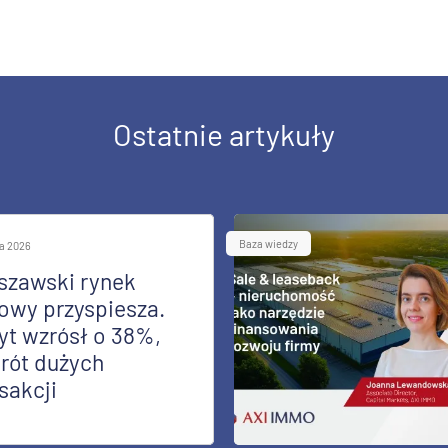
Ostatnie artykuły
Baza wiedzy
ia 2026
szawski rynek
owy przyspiesza.
yt wzrósł o 38%,
rót dużych
sakcji