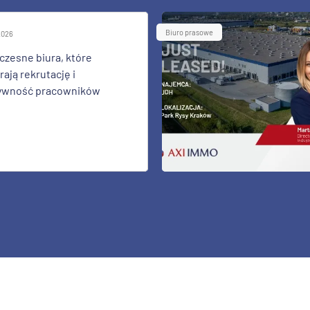
Biuro prasowe
 2026
zesne biura, które
ają rekrutację i
ywność pracowników