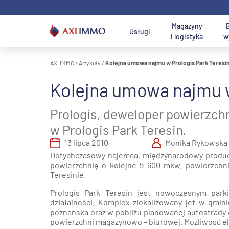
Przejdź
do
treści
Magazyny
Usługi
i logistyka
w
AXI IMMO
/
Artykuły
/
Kolejna umowa najmu w Prologis Park Teresi
Na wynajem ma
Lokalizacja
Kolejna umowa najmu w
Usługi AXI IMMO
Magazyny i hale
Wyszukaj
Działki na
U
B
Wyszukiwark
Szuka
do wynajęcia
najlepsze biuro
sprzedaż
p
W
Prologis, deweloper powierzch
Usługi
Rej
konsultingowe
Magazyny na
Usługi działu
w Prologis Park Teresin.
M
Warszawa 
B
sprzedaż
gruntów
w
13 lipca 2010
Monika Rykowska
inwestycyjnych
Pół
Usługi
Dotychczasowy najemca, międzynarodowy produc
Wars
transakcyjne
Usługi działu
powierzchnię o kolejne 9 600 mkw. powierzch
P
U
pow.
Poznaj nas -
Teresinie.
Cen
n
d
magazynowych,
dział zakupu i
Śląs
r
Obsługa
Prologis Park Teresin jest nowoczesnym park
logistycznych i
sprzedaży
Południowa
nieruchomości
działalności. Komplex zlokalizowany jet w gmin
produkcyjnych
terenów
Łó
poznańska oraz w pobliżu planowanej autostrady A
AXI IMMO
inwestycyjnych
powierzchni magazynowo – biurowej. Możliwość e
Poz