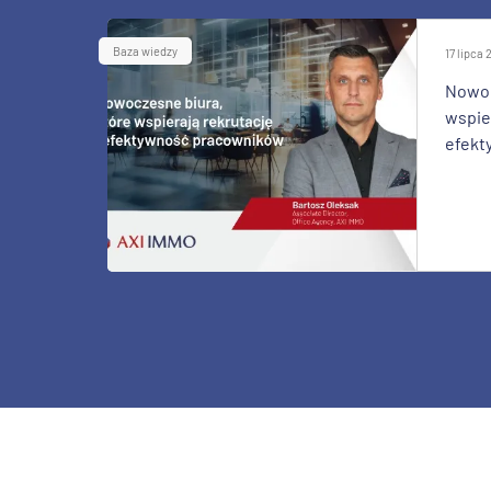
Baza wiedzy
17 lipca
Nowoc
wspier
efekt