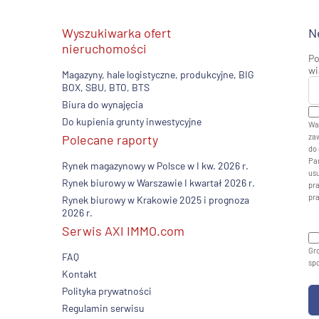
Wyszukiwarka ofert
N
nieruchomości
Po
wi
Magazyny, hale logistyczne, produkcyjne, BIG
BOX, SBU, BTO, BTS
Biura do wynajęcia
Do kupienia grunty inwestycyjne
Wa
Polecane raporty
zaw
do 
Pan
Rynek magazynowy w Polsce w I kw. 2026 r.
usu
Rynek biurowy w Warszawie I kwartał 2026 r.
pr
pr
Rynek biurowy w Krakowie 2025 i prognoza
2026 r.
Serwis AXI IMMO.com
Gro
FAQ
sp
Kontakt
Polityka prywatności
Regulamin serwisu