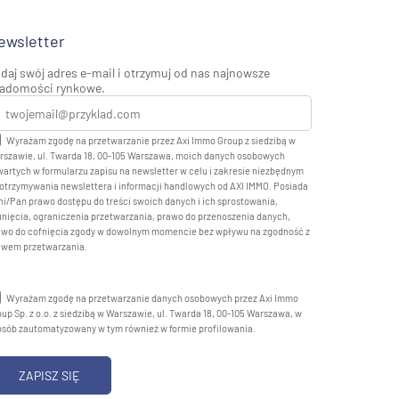
ewsletter
daj swój adres e-mail i otrzymuj od nas najnowsze
adomości rynkowe.
Wyrażam zgodę na przetwarzanie przez Axi Immo Group z siedzibą w
rszawie, ul. Twarda 18, 00-105 Warszawa, moich danych osobowych
artych w formularzu zapisu na newsletter w celu i zakresie niezbędnym
otrzymywania newslettera i informacji handlowych od AXI IMMO. Posiada
i/Pan prawo dostępu do treści swoich danych i ich sprostowania,
nięcia, ograniczenia przetwarzania, prawo do przenoszenia danych,
awo do cofnięcia zgody w dowolnym momencie bez wpływu na zgodność z
awem przetwarzania.
Wyrażam zgodę na przetwarzanie danych osobowych przez Axi Immo
up Sp. z o.o. z siedzibą w Warszawie, ul. Twarda 18, 00-105 Warszawa, w
osób zautomatyzowany w tym również w formie profilowania.