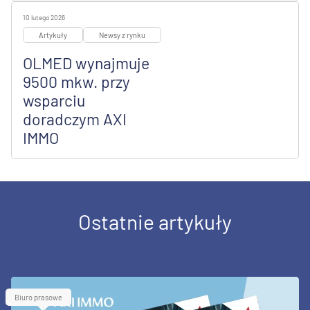
10 lutego 2026
Artykuły
Newsy z rynku
OLMED wynajmuje
9500 mkw. przy
wsparciu
doradczym AXI
IMMO
Ostatnie artykuły
Biuro prasowe