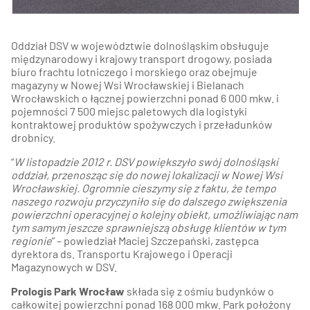
Oddział DSV w województwie dolnośląskim obsługuje
międzynarodowy i krajowy transport drogowy, posiada
biuro frachtu lotniczego i morskiego oraz obejmuje
magazyny w Nowej Wsi Wrocławskiej i Bielanach
Wrocławskich o łącznej powierzchni ponad 6 000 mkw. i
pojemności 7 500 miejsc paletowych dla logistyki
kontraktowej produktów spożywczych i przeładunków
drobnicy.
“
W listopadzie 2012 r. DSV powiększyło swój dolnośląski
oddział, przenosząc się do nowej lokalizacji w Nowej Wsi
Wrocławskiej. Ogromnie cieszymy się z faktu, że tempo
naszego rozwoju przyczyniło się do dalszego zwiększenia
powierzchni operacyjnej o kolejny obiekt, umożliwiając nam
tym samym jeszcze sprawniejszą obsługę klientów w tym
regionie
” – powiedział Maciej Szczepański, zastępca
dyrektora ds. Transportu Krajowego i Operacji
Magazynowych w DSV.
Prologis Park Wrocław
składa się z ośmiu budynków o
całkowitej powierzchni ponad 168 000 mkw. Park położony