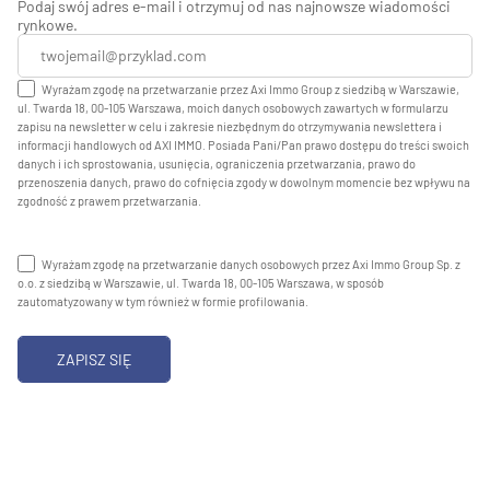
Podaj swój adres e-mail i otrzymuj od nas najnowsze wiadomości
rynkowe.
Wyrażam zgodę na przetwarzanie przez Axi Immo Group z siedzibą w Warszawie,
ul. Twarda 18, 00-105 Warszawa, moich danych osobowych zawartych w formularzu
zapisu na newsletter w celu i zakresie niezbędnym do otrzymywania newslettera i
informacji handlowych od AXI IMMO. Posiada Pani/Pan prawo dostępu do treści swoich
danych i ich sprostowania, usunięcia, ograniczenia przetwarzania, prawo do
przenoszenia danych, prawo do cofnięcia zgody w dowolnym momencie bez wpływu na
zgodność z prawem przetwarzania.
Wyrażam zgodę na przetwarzanie danych osobowych przez Axi Immo Group Sp. z
o.o. z siedzibą w Warszawie, ul. Twarda 18, 00-105 Warszawa, w sposób
zautomatyzowany w tym również w formie profilowania.