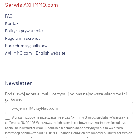
Serwis AXI IMMO.com
FAQ
Kontakt
Polityka prywatności
Regulamin serwisu
Procedura sygnalistów
AXI IMMO.com - English website
Newsletter
Podaj swój adres e-mail i otrzymuj od nas najnowsze wiadomości
rynkowe.
Wyrażam zgodę na przetwarzanie przez Axi Immo Group z siedzibą w Warszawie,
ul. Twarda 18, 00-105 Warszawa, moich danych osobowych zawartych w formularzu
zapisu na newsletter w celu i zakresie niezbędnym do otrzymywania newslettera i
informacji handlowych od AXI IMMO. Posiada Pani/Pan prawo dostępu do treści swoich