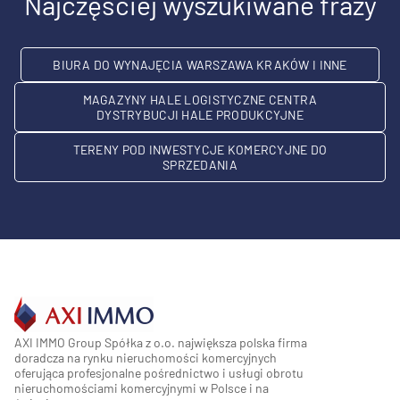
Najczęściej wyszukiwane frazy
BIURA DO WYNAJĘCIA WARSZAWA KRAKÓW I INNE
MAGAZYNY HALE LOGISTYCZNE CENTRA
DYSTRYBUCJI HALE PRODUKCYJNE
TERENY POD INWESTYCJE KOMERCYJNE DO
SPRZEDANIA
AXI IMMO Group Spółka z o.o. największa polska firma
doradcza na rynku nieruchomości komercyjnych
oferująca profesjonalne pośrednictwo i usługi obrotu
nieruchomościami komercyjnymi w Polsce i na