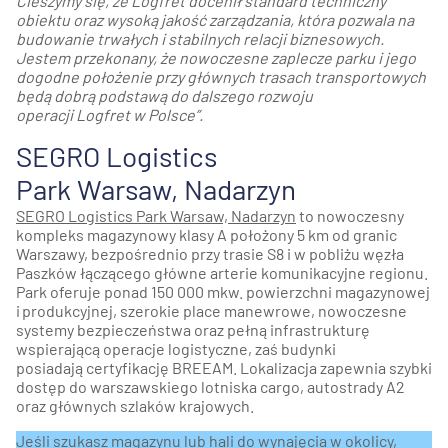
Cieszymy się, że Logfret docenił standard techniczny
obiektu oraz wysoką jakość zarządzania, która pozwala na
budowanie trwałych i stabilnych relacji biznesowych.
Jestem przekonany, że nowoczesne zaplecze parku i jego
dogodne położenie przy głównych trasach transportowych
będą dobrą podstawą do dalszego rozwoju
operacji Logfret w Polsce”.
SEGRO Logistics
Park Warsaw, Nadarzyn
SEGRO Logistics Park Warsaw, Nadarzyn
to nowoczesny
kompleks magazynowy klasy A położony 5 km od granic
Warszawy, bezpośrednio przy trasie S8 i w pobliżu węzła
Paszków łączącego główne arterie komunikacyjne regionu.
Park oferuje ponad 150 000 mkw. powierzchni magazynowej
i produkcyjnej, szerokie place manewrowe, nowoczesne
systemy bezpieczeństwa oraz pełną infrastrukturę
wspierającą operacje logistyczne, zaś budynki
posiadają certyfikację BREEAM. Lokalizacja zapewnia szybki
dostęp do warszawskiego lotniska cargo, autostrady A2
oraz głównych szlaków krajowych.
Jeśli szukasz magazynu lub hali do wynajęcia w okolicy,