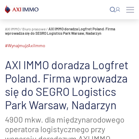
Przejdź
do
treści
AXI IMMO
/
Biuro prasowe
/
AXI IMMO doradza Logfret Poland. Firma
wprowadza się do SEGRO Logistics Park Warsaw, Nadarzyn
#WynajmujzAxiImmo
AXI IMMO doradza Logfret
Poland. Firma wprowadza
się do SEGRO Logistics
Park Warsaw, Nadarzyn
4900 mkw. dla międzynarodowego
operatora logistycznego przy
wsparciu doradczym AXI IMMO.