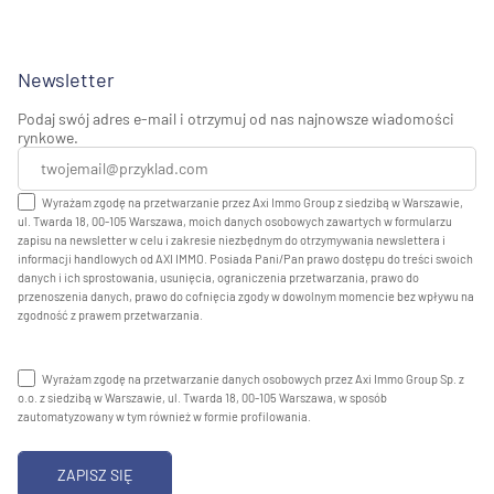
Newsletter
Podaj swój adres e-mail i otrzymuj od nas najnowsze wiadomości
rynkowe.
Wyrażam zgodę na przetwarzanie przez Axi Immo Group z siedzibą w Warszawie,
ul. Twarda 18, 00-105 Warszawa, moich danych osobowych zawartych w formularzu
zapisu na newsletter w celu i zakresie niezbędnym do otrzymywania newslettera i
informacji handlowych od AXI IMMO. Posiada Pani/Pan prawo dostępu do treści swoich
danych i ich sprostowania, usunięcia, ograniczenia przetwarzania, prawo do
przenoszenia danych, prawo do cofnięcia zgody w dowolnym momencie bez wpływu na
zgodność z prawem przetwarzania.
Wyrażam zgodę na przetwarzanie danych osobowych przez Axi Immo Group Sp. z
o.o. z siedzibą w Warszawie, ul. Twarda 18, 00-105 Warszawa, w sposób
zautomatyzowany w tym również w formie profilowania.