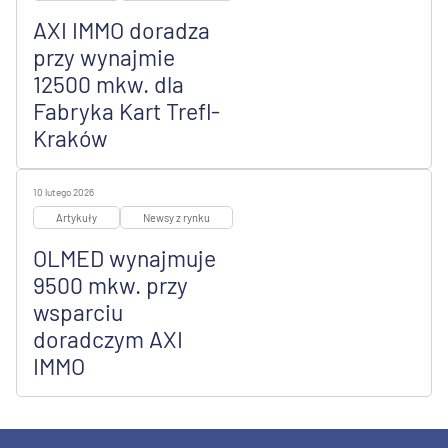
AXI IMMO doradza
przy wynajmie
12500 mkw. dla
Fabryka Kart Trefl-
Kraków
10 lutego 2026
Artykuły
Newsy z rynku
OLMED wynajmuje
9500 mkw. przy
wsparciu
doradczym AXI
IMMO