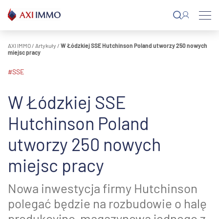
Przejdź
do
treści
AXI IMMO
/
Artykuły
/
W Łódzkiej SSE Hutchinson Poland utworzy 250 nowych
miejsc pracy
#SSE
W Łódzkiej SSE
Hutchinson Poland
utworzy 250 nowych
miejsc pracy
Nowa inwestycja firmy Hutchinson
polegać będzie na rozbudowie o halę
produkcyjno-magazynową jednego z