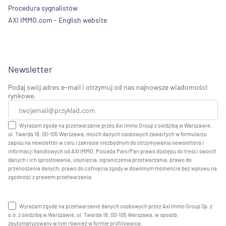
Procedura sygnalistów
AXI IMMO.com - English website
Newsletter
Podaj swój adres e-mail i otrzymuj od nas najnowsze wiadomości
rynkowe.
Wyrażam zgodę na przetwarzanie przez Axi Immo Group z siedzibą w Warszawie,
ul. Twarda 18, 00-105 Warszawa, moich danych osobowych zawartych w formularzu
zapisu na newsletter w celu i zakresie niezbędnym do otrzymywania newslettera i
informacji handlowych od AXI IMMO. Posiada Pani/Pan prawo dostępu do treści swoich
danych i ich sprostowania, usunięcia, ograniczenia przetwarzania, prawo do
przenoszenia danych, prawo do cofnięcia zgody w dowolnym momencie bez wpływu na
zgodność z prawem przetwarzania.
Wyrażam zgodę na przetwarzanie danych osobowych przez Axi Immo Group Sp. z
o.o. z siedzibą w Warszawie, ul. Twarda 18, 00-105 Warszawa, w sposób
zautomatyzowany w tym również w formie profilowania.