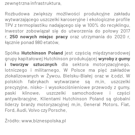
zewnętrzna infrastruktura.
Rozbudowa zwiększy możliwości produkcyjne zakładu
wytwarzającego uszczelki karoseryjne i ekologiczne profile
TPV z termoplastiku nadającego się w 100% do recyklingu.
Inwestor zobowiązał się do utworzenia do połowy 2017
r.
250 nowych miejsc pracy
oraz utrzymania do 2020 r.
łącznie ponad 980 etatów.
Spółka
Hutchinson Poland
jest częścią międzynarodowej
grupy kapitałowej Hutchinson produkującej
wyroby z gumy
i tworzyw sztucznych
dla sektora motoryzacyjnego,
lotniczego i militarnego. W Polsce ma pięć zakładów
zlokalizowanych w Żywcu, Bielsku-Białej oraz w Łodzi. W
polskich fabrykach wytwarzane są m.in. uszczelki
precyzyjne, nisko- i wysokociśnieniowe przewody z gumy,
paski klinowe, uszczelki samochodowe i części
antywibracyjne. Klientami Hutchinson Poland są globalni
liderzy branży motoryzacyjnej m.in. General Motors, Fiat,
Ford, Audi, Volvo czy Porsche.
Źródło: www.biznespolska.pl