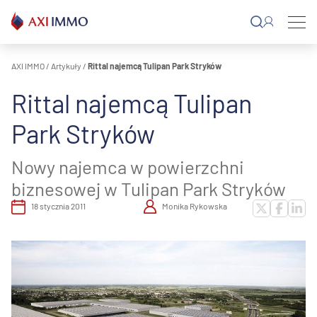
Przejdź
do
treści
AXI IMMO
/
Artykuły
/
Rittal najemcą Tulipan Park Stryków
Rittal najemcą Tulipan
Park Stryków
Nowy najemca w powierzchni
biznesowej w Tulipan Park Stryków
18 stycznia 2011
Monika Rykowska