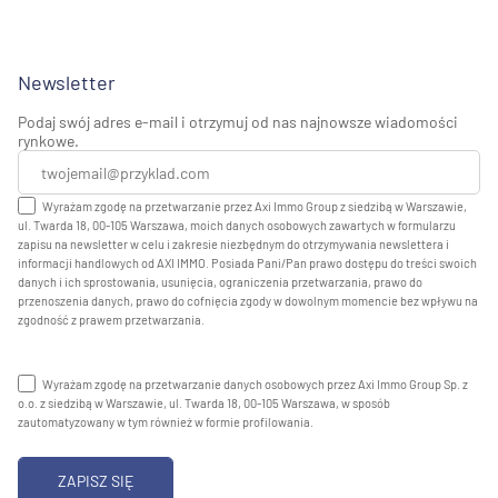
Newsletter
Podaj swój adres e-mail i otrzymuj od nas najnowsze wiadomości
rynkowe.
Wyrażam zgodę na przetwarzanie przez Axi Immo Group z siedzibą w Warszawie,
ul. Twarda 18, 00-105 Warszawa, moich danych osobowych zawartych w formularzu
zapisu na newsletter w celu i zakresie niezbędnym do otrzymywania newslettera i
informacji handlowych od AXI IMMO. Posiada Pani/Pan prawo dostępu do treści swoich
danych i ich sprostowania, usunięcia, ograniczenia przetwarzania, prawo do
przenoszenia danych, prawo do cofnięcia zgody w dowolnym momencie bez wpływu na
zgodność z prawem przetwarzania.
Wyrażam zgodę na przetwarzanie danych osobowych przez Axi Immo Group Sp. z
o.o. z siedzibą w Warszawie, ul. Twarda 18, 00-105 Warszawa, w sposób
zautomatyzowany w tym również w formie profilowania.