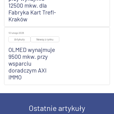
12500 mkw. dla
Fabryka Kart Trefl-
Kraków
10 lutego 2026
Artykuły
Newsy z rynku
OLMED wynajmuje
9500 mkw. przy
wsparciu
doradczym AXI
IMMO
Ostatnie artykuły