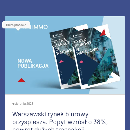
Biuro prasowe
4 sierpnia 2026
Warszawski rynek biurowy
przyspiesza. Popyt wzrósł o 38%,
powrót dużych transakcji