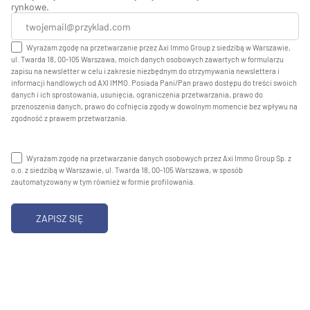
rynkowe.
Wyrażam zgodę na przetwarzanie przez Axi Immo Group z siedzibą w Warszawie,
ul. Twarda 18, 00-105 Warszawa, moich danych osobowych zawartych w formularzu
zapisu na newsletter w celu i zakresie niezbędnym do otrzymywania newslettera i
informacji handlowych od AXI IMMO. Posiada Pani/Pan prawo dostępu do treści swoich
danych i ich sprostowania, usunięcia, ograniczenia przetwarzania, prawo do
przenoszenia danych, prawo do cofnięcia zgody w dowolnym momencie bez wpływu na
zgodność z prawem przetwarzania.
Wyrażam zgodę na przetwarzanie danych osobowych przez Axi Immo Group Sp. z
o.o. z siedzibą w Warszawie, ul. Twarda 18, 00-105 Warszawa, w sposób
zautomatyzowany w tym również w formie profilowania.