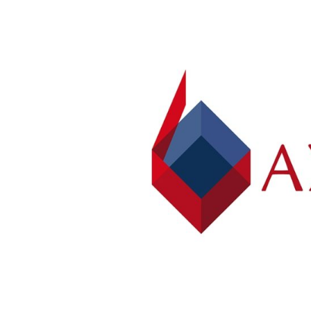
Poz
Poznaj nas –
doradcy ds.
Wroc
najmu i zakupu
magazynów, hal
logistycznych i
Kra
produkcyjnych
AXI IMMO
Gda
Szcz