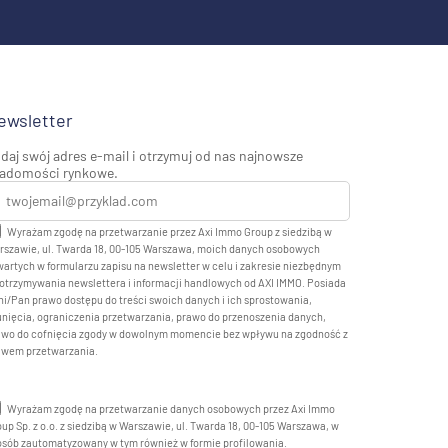
ewsletter
daj swój adres e-mail i otrzymuj od nas najnowsze
adomości rynkowe.
Wyrażam zgodę na przetwarzanie przez Axi Immo Group z siedzibą w
rszawie, ul. Twarda 18, 00-105 Warszawa, moich danych osobowych
artych w formularzu zapisu na newsletter w celu i zakresie niezbędnym
otrzymywania newslettera i informacji handlowych od AXI IMMO. Posiada
i/Pan prawo dostępu do treści swoich danych i ich sprostowania,
nięcia, ograniczenia przetwarzania, prawo do przenoszenia danych,
awo do cofnięcia zgody w dowolnym momencie bez wpływu na zgodność z
awem przetwarzania.
Wyrażam zgodę na przetwarzanie danych osobowych przez Axi Immo
up Sp. z o.o. z siedzibą w Warszawie, ul. Twarda 18, 00-105 Warszawa, w
osób zautomatyzowany w tym również w formie profilowania.