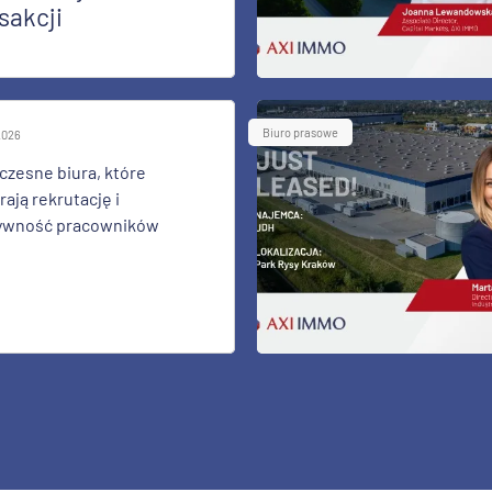
sakcji
Biuro prasowe
 2026
zesne biura, które
ają rekrutację i
ywność pracowników