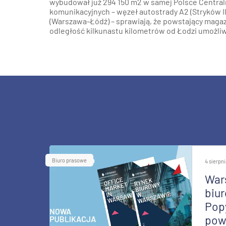
wybudował już 294 150 m2 w samej Polsce Centraln
komunikacyjnych – węzeł autostrady A2 (Stryków II)
(Warszawa-Łódź) – sprawiają, że powstający maga
odległość kilkunastu kilometrów od Łodzi umożliwi
Biuro prasowe
4 sierpn
War
biur
Pop
pow