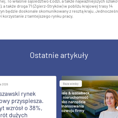
ej. To właśnie sąsiedztwo Łodzi, a także najważniejszych szlak
, a także droga 71 (Zgierz-Stryków) w pobliżu krajowej trasy 14
zyn będzie doskonale skomunikowany z resztą kraju. Jednocześn
 korzystanie z tamtejszego rynku pracy.
Ostatnie artykuły
Baza wiedzy
ia 2026
szawski rynek
owy przyspiesza.
yt wzrósł o 38%,
rót dużych