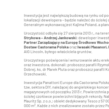
Inwestycja jest największą budową na rynku od poc
lokalizacji dewelopera – będzie należeć do ścisł
Generalnym wykonawcą jest Kajima Poland, a plan
Uroczystość odbyła się 27 sierpnia 2013 r., na ter
Strykowa – Andrzej Jankowski
; deweloper inwesty
Partner Zarządzający na Europę Środkowo Wscho
Dostaw Castorama Polska
oraz
Iwasaki Masanori, 
AIG Lincoln, byłego właściciela gruntów.
Uroczystego poświęcenia i wmurowanie aktu erek
oraz inwestora, dokonali: proboszcz parafii Rzyms
Dobrej, ks. dr Marek Pluta oraz proboszcz parafii 
Orzechowski.
Inwestycja Panattoni Europe dla Castorama Polsk
tzw. sektora DIY, należącej do angielskiego konce
magazynowych od początku 2013 r. Powierzchnia p
ścisłej czołówce powierzchni bijących rekordy. Nal
Mauritz Sp. z o.o.; obiekt dedykowany Tesco z 57 0
000 m². Każde z nich zrealizowane zostało przez P