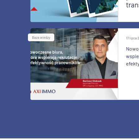
tran
Baza wiedzy
17 lipca
Nowoc
wspier
efekt