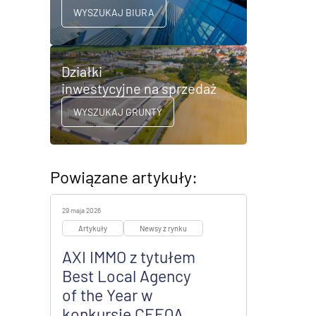
WYSZUKAJ BIURA
Działki
inwestycyjne na sprzedaż
WYSZUKAJ GRUNTY
Powiązane artykuły:
29 maja 2026
Artykuły
Newsy z rynku
AXI IMMO z tytułem
Best Local Agency
of the Year w
konkursie CEEQA