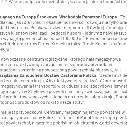
IY. W jego podpisaniu uczestniczyła agencja nieruchomości Col
zającego na Europę Środkowo-Wschodnią Panattoni Europe
: “To
a nas, jak i dla rynku. Pokazuje możliwości rozwoju nie tylko bra
kład Castorama Polska w rozkwit segmentu DIY w kraju” dodając:
aszych klientów lokalizacji, będącej hubem – jednym z największy
 wynajętą powierzchnią ponad 100 000 m². Powodzenie i realizac
architektom z firmy Ferma Kresek; a także firmie Kajima, zaufan
kuję.”
a nowoczesne centrum logistyczne, którego hala magazynowa
o potrzeb efektywnego zarządzania różnorodnymi źródłami
zeznaczona zostanie na nowoczesną powierzchnię biurową. Jak
Zarządzania Łańcuchem Dostaw Castorama Polska
: “Jesteśmy li
na terenie całego kraju. Aby efektywniej zarządzać różnorodnymi
 magazynowania i transportu w tak dużej sieci zdecydowaliśmy s
 magazyn w Strykowie pozwoli nam, przy zwiększającej się skal
ści produktów w naszych sklepach na terenie całego kraju. Boga
stępność produktów od ręki to nasze atuty.”
a nie jest przypadkowa. Centralny magazyn najemcy powstanie w
sc magazynowej mapy Polski. To tu udział Panattoni Europe prze
tej powierzchni, a łącznie z pobliskimi obiektami w Łodzi dewelo