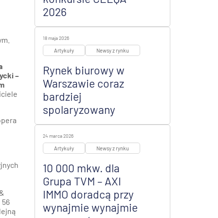
2026
ym.
18 maja 2026
Artykuły
Newsy z rynku
a
Rynek biurowy w
ycki –
Warszawie coraz
em
ciele
bardziej
spolaryzowany
opera
24 marca 2026
Artykuły
Newsy z rynku
yjnych
10 000 mkw. dla
Grupa TVM – AXI
IMMO doradcą przy
 &
 56
wynajmie wynajmie
lejną