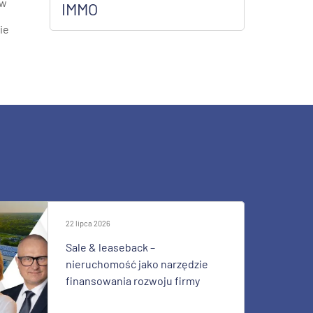
ów
IMMO
ie
22 lipca 2026
Sale & leaseback –
nieruchomość jako narzędzie
finansowania rozwoju firmy