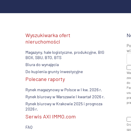
Wyszukiwarka ofert
N
nieruchomości
Po
wi
Magazyny, hale logistyczne, produkcyjne, BIG
BOX, SBU, BTO, BTS
Biura do wynajęcia
Do kupienia grunty inwestycyjne
Wa
Polecane raporty
zaw
do 
Pan
Rynek magazynowy w Polsce w I kw. 2026 r.
usu
Rynek biurowy w Warszawie I kwartał 2026 r.
pr
pr
Rynek biurowy w Krakowie 2025 i prognoza
2026 r.
Serwis AXI IMMO.com
Gro
FAQ
sp