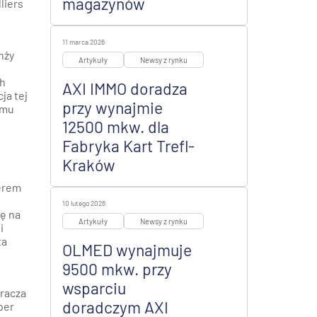
magazynów
liers
11 marca 2026
nży
Artykuły
Newsy z rynku
ch
AXI IMMO doradza
ja tej
przy wynajmie
emu
12500 mkw. dla
Fabryka Kart Trefl-
Kraków
derem
10 lutego 2026
ię na
Artykuły
Newsy z rynku
i
ta
OLMED wynajmuje
9500 mkw. przy
wsparciu
kracza
doradczym AXI
per