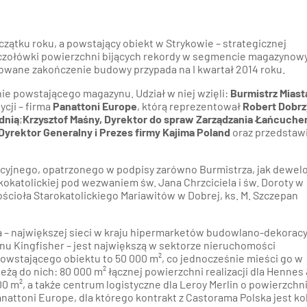
zątku roku, a powstający obiekt w Strykowie – strategicznej
ej czołówki powierzchni bijących rekordy w segmencie magazynow
owane zakończenie budowy przypada na I kwartał 2014 roku.
enie powstającego magazynu. Udział w niej wzięli:
Burmistrz Miast
cji – firma
Panattoni Europe
, którą reprezentował
Robert Dobrz
dnią
;
Krzysztof Maśny, Dyrektor do spraw Zarządzania Łańcuch
Dyrektor Generalny i Prezes firmy Kajima Poland
oraz przedstawi
cyjnego, opatrzonego w podpisy zarówno Burmistrza, jak dewel
kokatolickiej pod wezwaniem św. Jana Chrzciciela i św. Doroty w
Kościoła Starokatolickiego Mariawitów w Dobrej, ks. M. Szczepan
a – największej sieci w kraju hipermarketów budowlano-dekorac
rnu Kingfisher – jest największą w sektorze nieruchomości
owstającego obiektu to 50 000 m², co jednocześnie mieści go w
eżą do nich: 80 000 m² łącznej powierzchni realizacji dla Hennes
00 m², a także centrum logistyczne dla Leroy Merlin o powierzchni
anattoni Europe, dla którego kontrakt z Castorama Polska jest ko