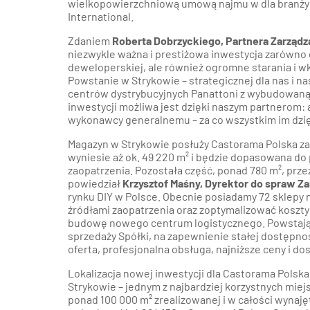
wielkopowierzchniową umową najmu w dla branży D
International.
Zdaniem
Roberta Dobrzyckiego, Partnera Zarząd
niezwykle ważna i prestiżowa inwestycja zarówno dl
deweloperskiej, ale również ogromne starania i w
Powstanie w Strykowie – strategicznej dla nas i n
centrów dystrybucyjnych Panattoni z wybudowaną i
inwestycji możliwa jest dzięki naszym partnerom: 
wykonawcy generalnemu – za co wszystkim im dzię
Magazyn w Strykowie posłuży Castorama Polska z
wyniesie aż ok. 49 220 m² i będzie dopasowana d
zaopatrzenia. Pozostała część, ponad 780 m², pr
powiedział
Krzysztof Maśny, Dyrektor do spraw 
rynku DIY w Polsce. Obecnie posiadamy 72 sklepy 
źródłami zaopatrzenia oraz zoptymalizować koszty
budowę nowego centrum logistycznego. Powstający
sprzedaży Spółki, na zapewnienie stałej dostępno
oferta, profesjonalna obsługa, najniższe ceny i do
Lokalizacja nowej inwestycji dla Castorama Polsk
Strykowie – jednym z najbardziej korzystnych miej
ponad 100 000 m² zrealizowanej i w całości wynaję