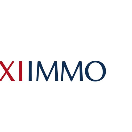
nań i okolice
ław i okolice
ków i okolice
ńsk i okolice
ecin i okolice