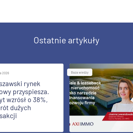
Ostatnie artykuły
Baza wiedzy
ia 2026
szawski rynek
owy przyspiesza.
yt wzrósł o 38%,
rót dużych
sakcji