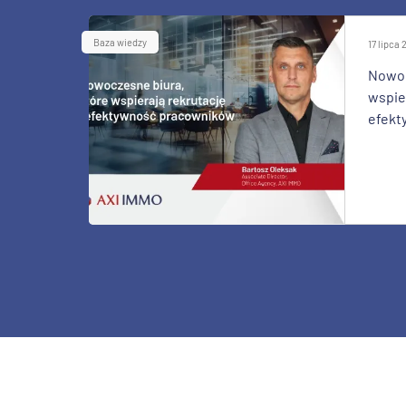
Baza wiedzy
17 lipca
Nowoc
wspier
efekt