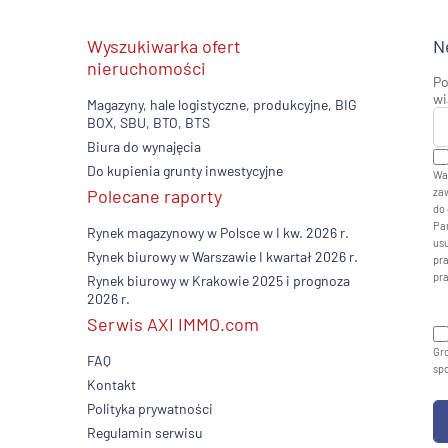
Wyszukiwarka ofert
N
nieruchomości
Po
wi
Magazyny, hale logistyczne, produkcyjne, BIG
BOX, SBU, BTO, BTS
Biura do wynajęcia
Do kupienia grunty inwestycyjne
Wa
Polecane raporty
zaw
do 
Pan
Rynek magazynowy w Polsce w I kw. 2026 r.
usu
Rynek biurowy w Warszawie I kwartał 2026 r.
pr
pr
Rynek biurowy w Krakowie 2025 i prognoza
2026 r.
Serwis AXI IMMO.com
Gro
FAQ
sp
Kontakt
Polityka prywatności
Regulamin serwisu