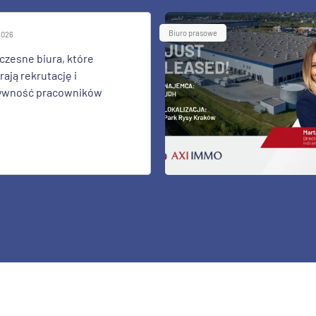
Biuro prasowe
 2026
zesne biura, które
ają rekrutację i
ywność pracowników