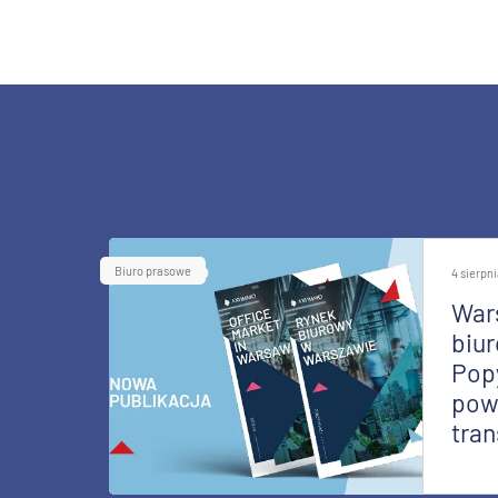
Biuro prasowe
4 sierpn
War
biur
Pop
pow
tran