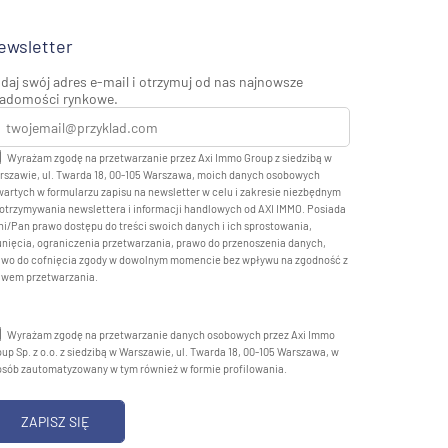
ewsletter
daj swój adres e-mail i otrzymuj od nas najnowsze
adomości rynkowe.
Wyrażam zgodę na przetwarzanie przez Axi Immo Group z siedzibą w
rszawie, ul. Twarda 18, 00-105 Warszawa, moich danych osobowych
artych w formularzu zapisu na newsletter w celu i zakresie niezbędnym
otrzymywania newslettera i informacji handlowych od AXI IMMO. Posiada
i/Pan prawo dostępu do treści swoich danych i ich sprostowania,
nięcia, ograniczenia przetwarzania, prawo do przenoszenia danych,
awo do cofnięcia zgody w dowolnym momencie bez wpływu na zgodność z
awem przetwarzania.
Wyrażam zgodę na przetwarzanie danych osobowych przez Axi Immo
up Sp. z o.o. z siedzibą w Warszawie, ul. Twarda 18, 00-105 Warszawa, w
osób zautomatyzowany w tym również w formie profilowania.