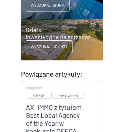
WYSZUKAJ BIURA
Działki
inwestycyjne na sprzedaż
WYSZUKAJ GRUNTY
Powiązane artykuły:
29 maja 2026
Artykuły
Newsy z rynku
AXI IMMO z tytułem
Best Local Agency
of the Year w
konkursie CEEQA