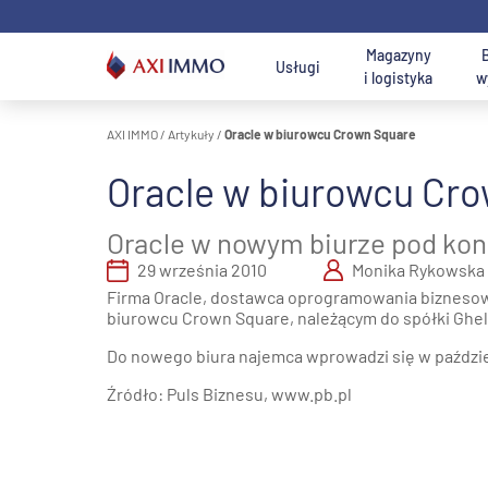
Przejdź
do
treści
Magazyny
Usługi
i logistyka
w
AXI IMMO
/
Artykuły
/
Oracle w biurowcu Crown Square
Na wynajem ma
Lokalizacja
Oracle w biurowcu Cr
Usługi AXI IMMO
Magazyny i hale
Wyszukaj
Działki na
U
B
Wyszukiwark
Szuka
do wynajęcia
najlepsze biuro
sprzedaż
p
W
Oracle w nowym biurze pod kon
Usługi
Rej
konsultingowe
Magazyny na
Usługi działu
29 września 2010
Monika Rykowska
M
Warszawa 
B
sprzedaż
gruntów
w
Firma Oracle, dostawca oprogramowania biznesow
inwestycyjnych
biurowcu Crown Square, należącym do spółki Ghe
Pół
Usługi
Wars
transakcyjne
Usługi działu
Do nowego biura najemca wprowadzi się w paździe
P
U
pow.
Poznaj nas -
Cen
n
d
Źródło: Puls Biznesu, www.pb.pl
magazynowych,
dział zakupu i
Śląs
r
Obsługa
logistycznych i
sprzedaży
Południowa
nieruchomości
produkcyjnych
terenów
Łó
AXI IMMO
inwestycyjnych
Poz