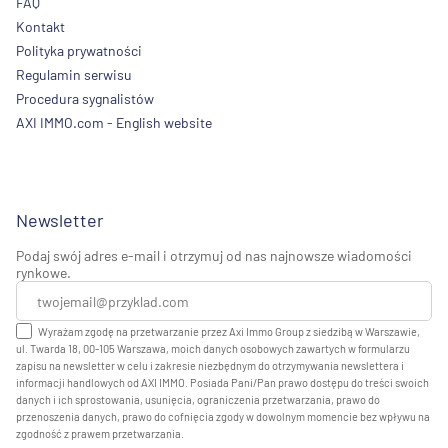
FAQ
Kontakt
Polityka prywatności
Regulamin serwisu
Procedura sygnalistów
AXI IMMO.com - English website
Newsletter
Podaj swój adres e-mail i otrzymuj od nas najnowsze wiadomości
rynkowe.
Wyrażam zgodę na przetwarzanie przez Axi Immo Group z siedzibą w Warszawie,
ul. Twarda 18, 00-105 Warszawa, moich danych osobowych zawartych w formularzu
zapisu na newsletter w celu i zakresie niezbędnym do otrzymywania newslettera i
informacji handlowych od AXI IMMO. Posiada Pani/Pan prawo dostępu do treści swoich
danych i ich sprostowania, usunięcia, ograniczenia przetwarzania, prawo do
przenoszenia danych, prawo do cofnięcia zgody w dowolnym momencie bez wpływu na
zgodność z prawem przetwarzania.