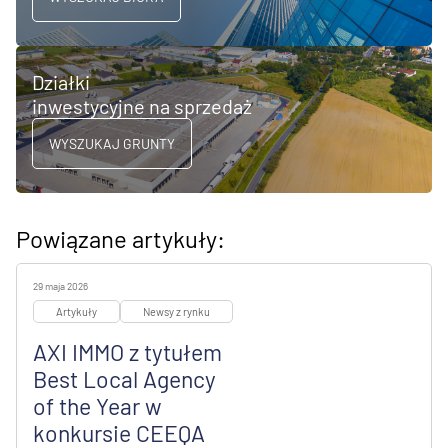
Działki
inwestycyjne na sprzedaż
WYSZUKAJ GRUNTY
Powiązane artykuły:
29 maja 2026
Artykuły
Newsy z rynku
AXI IMMO z tytułem
Best Local Agency
of the Year w
konkursie CEEQA